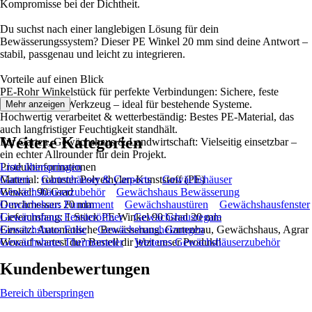
Kompromisse bei der Dichtheit.
Du suchst nach einer langlebigen Lösung für dein
Bewässerungssystem? Dieser PE Winkel 20 mm sind deine Antwort –
stabil, passgenau und leicht zu integrieren.
Vorteile auf einen Blick
PE-Rohr Winkelstück für perfekte Verbindungen: Sichere, feste
Montage ohne Werkzeug – ideal für bestehende Systeme.
Mehr anzeigen
Hochwertig verarbeitet & wetterbeständig: Bestes PE-Material, das
auch langfristiger Feuchtigkeit standhält.
Weitere Kategorien
Für Garten, Gewächshaus & Landwirtschaft: Vielseitig einsetzbar –
ein echter Allrounder für dein Projekt.
Produktinformationen
Liste überspringen
Material: robuster Polyethylen-Kunststoff (PE)
Garten
Gartenhäuser & Carports
Gewächshäuser
Winkel: 90 Grad
Gewächshäuserzubehör
Gewächshaus Bewässerung
Durchmesser: 20 mm
Gewächshaus Fundament
Gewächshaustüren
Gewächshausfenster
Lieferumfang: 1 Stück PE Winkel 90 Grad 20 mm
Gewächshaus Fensteröffner
Gewächshausregale
Einsatz: Automatische Bewässerung, Gartenbau, Gewächshaus, Agrar
Gewächshaus Folie
Gewächshausheizungen
Worauf wartest du? Bestell dir jetzt unser Produkt!
Gewächshaus Thermometer
Weiteres Gewächshäuserzubehör
Kundenbewertungen
Bereich überspringen