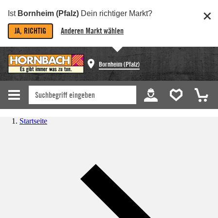
Ist
Bornheim (Pfalz)
Dein richtiger Markt?
JA, RICHTIG
Anderen Markt wählen
Bornheim (Pfalz)
Startseite