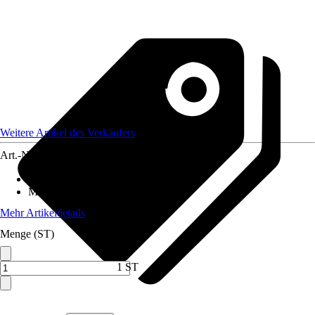
Weitere Artikel des Verkäufers
Art.-Nr.
12550453
Geeignet für
:
Wasser
Material
:
Kunststoff
Mehr Artikeldetails
Menge (ST)
1 ST