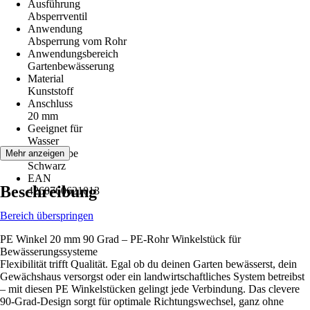
Ausführung
Absperrventil
Anwendung
Absperrung vom Rohr
Anwendungsbereich
Gartenbewässerung
Material
Kunststoff
Anschluss
20 mm
Geeignet für
Wasser
Grundfarbe
Mehr anzeigen
Schwarz
EAN
Beschreibung
4260760621013
Bereich überspringen
PE Winkel 20 mm 90 Grad – PE-Rohr Winkelstück für
Bewässerungssysteme
Flexibilität trifft Qualität. Egal ob du deinen Garten bewässerst, dein
Gewächshaus versorgst oder ein landwirtschaftliches System betreibst
– mit diesen PE Winkelstücken gelingt jede Verbindung. Das clevere
90-Grad-Design sorgt für optimale Richtungswechsel, ganz ohne