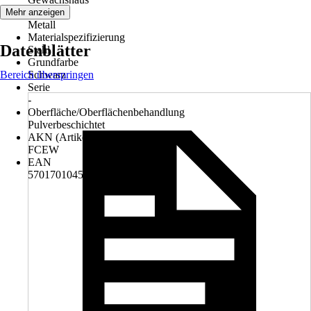
Material
Mehr anzeigen
Metall
Materialspezifizierung
Datenblätter
Stahl
Grundfarbe
Bereich überspringen
Schwarz
Serie
-
Oberfläche/Oberflächenbehandlung
Pulverbeschichtet
AKN (Artikelkurznummer)
FCEW
EAN
5701701045615