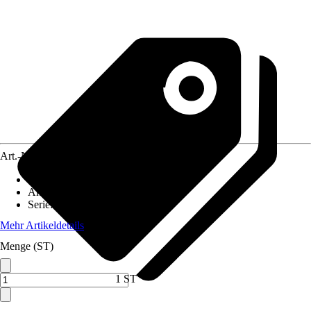
Art.-Nr.
5631556
Artikeltyp
:
Bewässerung
Anwendungsbereich
:
Gewächshaus
Serie
:
-
Mehr Artikeldetails
Menge (ST)
1 ST