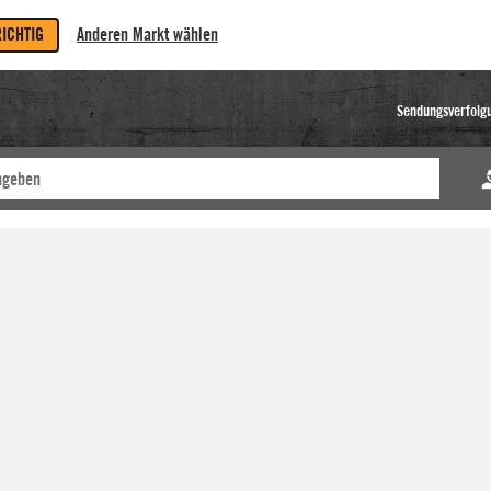
RICHTIG
Anderen Markt wählen
Sendungsverfolg