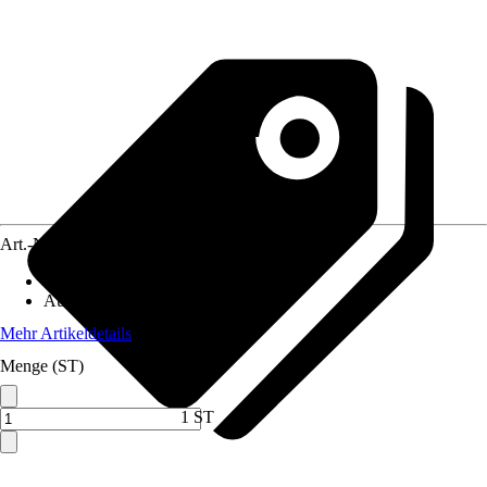
Art.-Nr.
12040952
Material
:
Kunststoff
Automatische Aufrollfunktion
:
Ja
Mehr Artikeldetails
Menge (ST)
1 ST