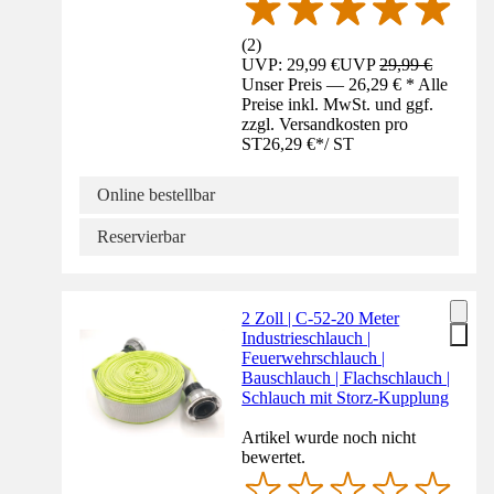
(
2
)
UVP: 29,99 €
UVP
29,99 €
Unser Preis — 26,29 € * Alle
Preise inkl. MwSt. und ggf.
zzgl. Versandkosten pro
ST
26,29 €
*
/
ST
Online bestellbar
Reservierbar
2 Zoll | C-52-20 Meter
Industrieschlauch |
Feuerwehrschlauch |
Bauschlauch | Flachschlauch |
Schlauch mit Storz-Kupplung
Artikel wurde noch nicht
bewertet.