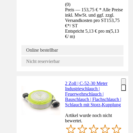
(
0
)
Preis — 153,75 € * Alle Preise
inkl. MwSt. und ggf. zzgl.
Versandkosten pro ST
153,75
€
*
/
ST
Entspricht 5,13 € pro m
(
5,13
€
/
m
)
Online bestellbar
Nicht reservierbar
2 Zoll | C-52-30 Meter
Industrieschlauch |
Feuerwehrschlauch |
Bauschlauch | Flachschlauch |
Schlauch mit Storz-Kupplung
Artikel wurde noch nicht
bewertet.