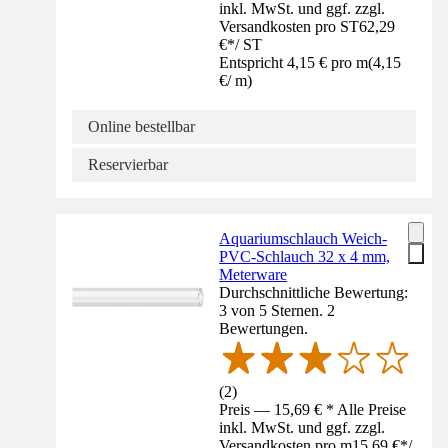
inkl. MwSt. und ggf. zzgl.
Versandkosten pro ST
62,29
€
*
/
ST
Entspricht 4,15 € pro m
(
4,15
€
/
m
)
Online bestellbar
Reservierbar
Aquariumschlauch Weich-
PVC-Schlauch 32 x 4 mm,
Meterware
Durchschnittliche Bewertung:
3 von 5 Sternen. 2
Bewertungen.
(
2
)
Preis — 15,69 € * Alle Preise
inkl. MwSt. und ggf. zzgl.
Versandkosten pro m
15,69 €
*
/