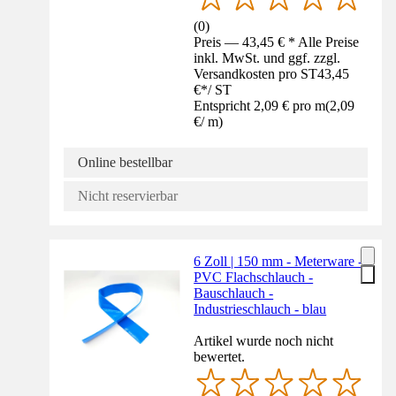
(
0
)
Preis — 43,45 € * Alle Preise
inkl. MwSt. und ggf. zzgl.
Versandkosten pro ST
43,45
€
*
/
ST
Entspricht 2,09 € pro m
(
2,09
€
/
m
)
Online bestellbar
Nicht reservierbar
6 Zoll | 150 mm - Meterware -
PVC Flachschlauch -
Bauschlauch -
Industrieschlauch - blau
Artikel wurde noch nicht
bewertet.