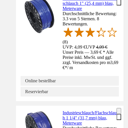
schlauch 1" (25,4 mm) blau,
Meterware
Durchschnittliche Bewertung:
3.3 von 5 Sternen. 8
Bewertungen.
(
8
)
UVP: 4,09 €
UVP
4,09 €
Unser Preis — 3,69 € * Alle
Preise inkl. MwSt. und ggf.
zzgl. Versandkosten pro m
3,69
€
*
/
m
Online bestellbar
Reservierbar
Industrieschlauch/Flachschlauc
h 1 1/4" (31,7 mm) blau,
Meterware