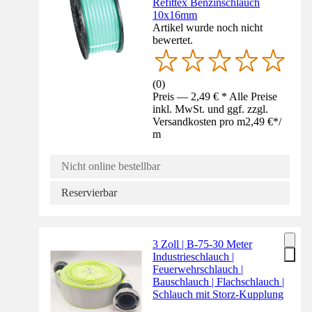
Refittex Benzinschlauch
10x16mm
Artikel wurde noch nicht
bewertet.
(
0
)
Preis — 2,49 € * Alle Preise
inkl. MwSt. und ggf. zzgl.
Versandkosten pro m
2,49 €
*
/
m
Nicht online bestellbar
Reservierbar
3 Zoll | B-75-30 Meter
Industrieschlauch |
Feuerwehrschlauch |
Bauschlauch | Flachschlauch |
Schlauch mit Storz-Kupplung