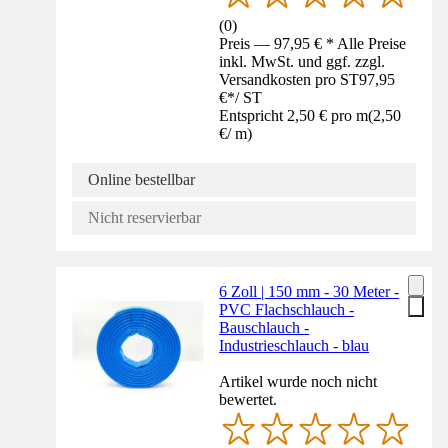
(
0
)
Preis — 97,95 € * Alle Preise
inkl. MwSt. und ggf. zzgl.
Versandkosten pro ST
97,95
€
*
/
ST
Entspricht 2,50 € pro m
(
2,50
€
/
m
)
Online bestellbar
Nicht reservierbar
6 Zoll | 150 mm - 30 Meter -
PVC Flachschlauch -
Bauschlauch -
Industrieschlauch - blau
Artikel wurde noch nicht
bewertet.