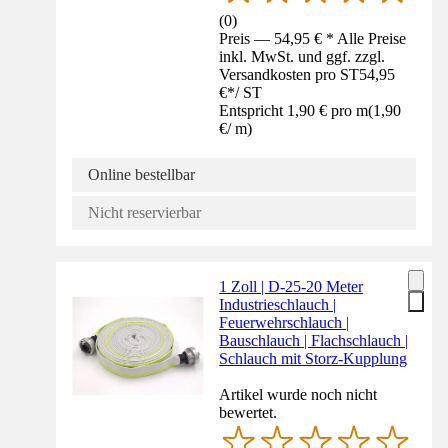
(
0
)
Preis — 54,95 € * Alle Preise
inkl. MwSt. und ggf. zzgl.
Versandkosten pro ST
54,95
€
*
/
ST
Entspricht 1,90 € pro m
(
1,90
€
/
m
)
Online bestellbar
Nicht reservierbar
1 Zoll | D-25-20 Meter
Industrieschlauch |
Feuerwehrschlauch |
Bauschlauch | Flachschlauch |
Schlauch mit Storz-Kupplung
Artikel wurde noch nicht
bewertet.