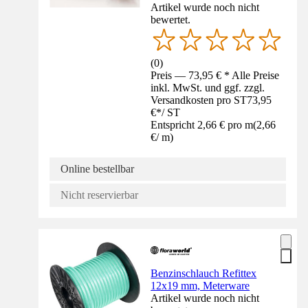
Artikel wurde noch nicht
bewertet.
(
0
)
Preis — 73,95 € * Alle Preise
inkl. MwSt. und ggf. zzgl.
Versandkosten pro ST
73,95
€
*
/
ST
Entspricht 2,66 € pro m
(
2,66
€
/
m
)
Online bestellbar
Nicht reservierbar
Benzinschlauch Refittex
12x19 mm, Meterware
Artikel wurde noch nicht