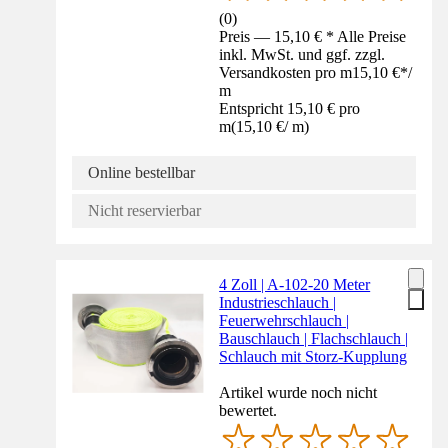
(
0
)
Preis — 15,10 € * Alle Preise
inkl. MwSt. und ggf. zzgl.
Versandkosten pro m
15,10 €
*
/
m
Entspricht 15,10 € pro
m
(
15,10 €
/
m
)
Online bestellbar
Nicht reservierbar
4 Zoll | A-102-20 Meter
Industrieschlauch |
Feuerwehrschlauch |
Bauschlauch | Flachschlauch |
Schlauch mit Storz-Kupplung
Artikel wurde noch nicht
bewertet.