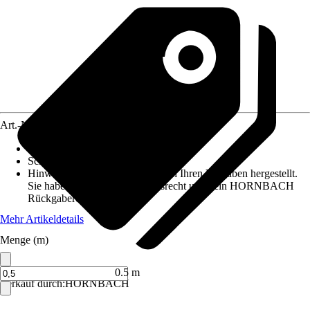
Art.-Nr.
5806469
Schlauchlänge
:
75 m
Schlauchgröße
:
-
Hinweis: Dieser Artikel wird nach Ihren Vorgaben hergestellt.
Sie haben daher kein Widerrufsrecht und kein HORNBACH
Rückgaberecht.
Mehr Artikeldetails
Menge (m)
0.5 m
Verkauf durch:
HORNBACH