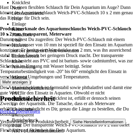
Knickfest
Hast Du einen flexiblen Schlauch für Dein Aquarium im Auge? Dann
Nein
könnte der Aquariumschlauch Weich-PVC-Schlauch 10 x 2 mm genau
Lebensmittelecht
das Richtige für Dich sein.
Nein
Einlage
Produktmerkmale des Aquariumschlauchs Weich-PVC-Schlauch
Keine
10 x 2 mm, transparent, Meterware
Platzdruck
Darum solltest Du zugreifen: Der Weich-PVC-Schlauch mit einem
0 bar
Innendurchmesser von 10 mm ist speziell für den Einsatz im Aquarium
Hinweis
konzipiert. Er besitzt eine Wandstärke von 2 mm, was ihn ausreichend
nur bei geringem Druck verwenden
stabil für den Einsatz bei geringem Druck macht. Der transparente
Einsatzbereich
Schlauch besteht aus PVC und ist barium- sowie cadmiumfrei, was zur
Innen
Sicherheit im Umgang mit Wasser beiträgt. Seine
Anwendung
Temperaturbeständigkeit von -20° bis 60° ermöglicht den Einsatz in
-
verschiedenen Umgebungen und Temperaturen.
Material
Mehr anzeigen
Kunststoff
Der Aquariumschlauch ist formstabil sowie phthalatfrei und damit eine
Materialspezifizierung
gute Wahl für den Einsatz in Aquarien. Obwohl er nicht
PVC
Produktsicherheit
lebensmittelecht und nicht knickfest ist, erfüllt er dennoch seinen
Meterware
Zweck in der Aquaristik. Die Tatsache, dass er als Meterware
Ja
erhältlich ist, ermöglicht es Dir, genau die Länge zu bestellen, die Du
Grundfarbe
Bereich überspringen
benötigst.
Transparent
Betriebsdruck
Verantwortlich für Produktsicherheit:
.
Siehe Herstellerinformationen
Festgezurrt: Der transparente Weich-PVC-Schlauch 10 x 2 mm bietet
0 bar
Flexibilität und Sicherheit für Dein Aquarium.
AKN (Artikelkurznummer)