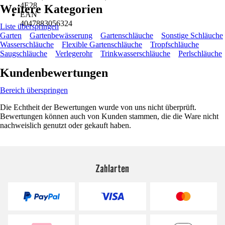
4E28
Weitere Kategorien
EAN
4047883056324
Liste überspringen
Garten
Gartenbewässerung
Gartenschläuche
Sonstige Schläuche
Wasserschläuche
Flexible Gartenschläuche
Tropfschläuche
Saugschläuche
Verlegerohr
Trinkwasserschläuche
Perlschläuche
Kundenbewertungen
Bereich überspringen
Die Echtheit der Bewertungen wurde von uns nicht überprüft.
Bewertungen können auch von Kunden stammen, die die Ware nicht
nachweislich genutzt oder gekauft haben.
Zahlarten