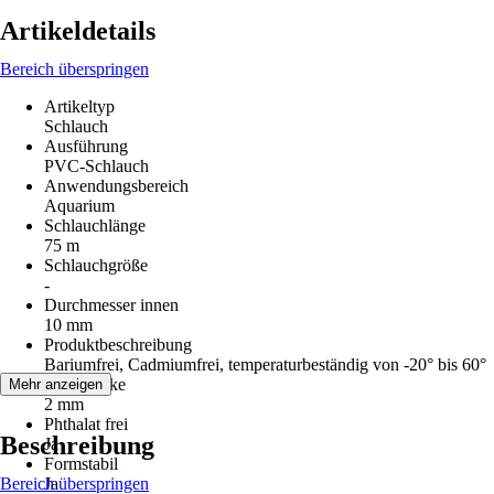
Artikeldetails
Bereich überspringen
Artikeltyp
Schlauch
Ausführung
PVC-Schlauch
Anwendungsbereich
Aquarium
Schlauchlänge
75 m
Schlauchgröße
-
Durchmesser innen
10 mm
Produktbeschreibung
Bariumfrei, Cadmiumfrei, temperaturbeständig von -20° bis 60°
Wandstärke
Mehr anzeigen
2 mm
Phthalat frei
Beschreibung
Ja
Formstabil
Bereich überspringen
Ja