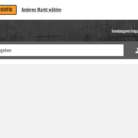
RICHTIG
Anderen Markt wählen
Sendungsverfolg