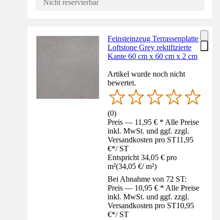
Nicht reservierbar
Feinsteinzeug Terrassenplatte
Loftstone Grey rektifizierte
Kante 60 cm x 60 cm x 2 cm
Artikel wurde noch nicht
bewertet.
(
0
)
Preis — 11,95 € * Alle Preise
inkl. MwSt. und ggf. zzgl.
Versandkosten pro ST
11,95
€
*
/
ST
Entspricht 34,05 € pro
m²
(
34,05 €
/
m²
)
Bei Abnahme von 72 ST:
Preis — 10,95 € * Alle Preise
inkl. MwSt. und ggf. zzgl.
Versandkosten pro ST
10,95
€
*
/
ST