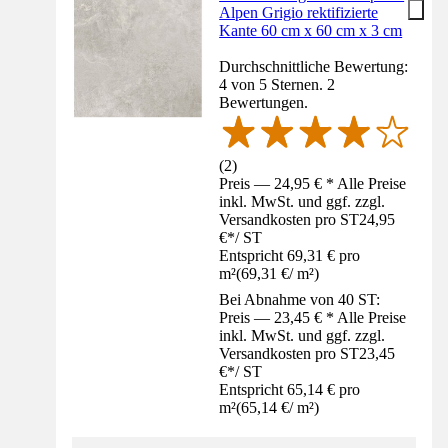
Alpen Grigio rektifizierte
Kante 60 cm x 60 cm x 3 cm
Durchschnittliche Bewertung:
4 von 5 Sternen. 2
Bewertungen.
(
2
)
Preis — 24,95 € * Alle Preise
inkl. MwSt. und ggf. zzgl.
Versandkosten pro ST
24,95
€
*
/
ST
Entspricht 69,31 € pro
m²
(
69,31 €
/
m²
)
Bei Abnahme von 40 ST:
Preis — 23,45 € * Alle Preise
inkl. MwSt. und ggf. zzgl.
Versandkosten pro ST
23,45
€
*
/
ST
Entspricht 65,14 € pro
m²
(
65,14 €
/
m²
)