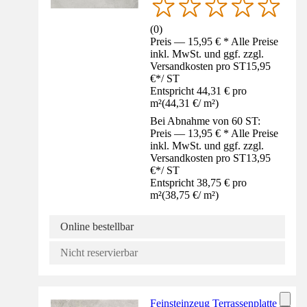
(
0
)
Preis — 15,95 € * Alle Preise
inkl. MwSt. und ggf. zzgl.
Versandkosten pro ST
15,95
€
*
/
ST
Entspricht 44,31 € pro
m²
(
44,31 €
/
m²
)
Bei Abnahme von 60 ST:
Preis — 13,95 € * Alle Preise
inkl. MwSt. und ggf. zzgl.
Versandkosten pro ST
13,95
€
*
/
ST
Entspricht 38,75 € pro
m²
(
38,75 €
/
m²
)
Online bestellbar
Nicht reservierbar
Feinsteinzeug Terrassenplatte