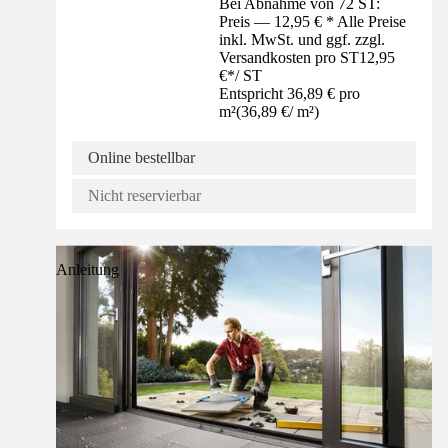
Bei Abnahme von 72 ST:
Preis — 12,95 € * Alle Preise
inkl. MwSt. und ggf. zzgl.
Versandkosten pro ST
12,95
€
*
/
ST
Entspricht 36,89 € pro
m²
(
36,89 €
/
m²
)
Online bestellbar
Nicht reservierbar
Anleitung