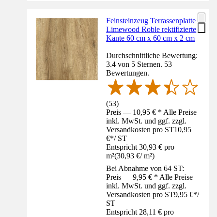
Feinsteinzeug Terrassenplatte
Limewood Roble rektifizierte
Kante 60 cm x 60 cm x 2 cm
Durchschnittliche Bewertung:
3.4 von 5 Sternen. 53
Bewertungen.
(
53
)
Preis — 10,95 € * Alle Preise
inkl. MwSt. und ggf. zzgl.
Versandkosten pro ST
10,95
€
*
/
ST
Entspricht 30,93 € pro
m²
(
30,93 €
/
m²
)
Bei Abnahme von 64 ST:
Preis — 9,95 € * Alle Preise
inkl. MwSt. und ggf. zzgl.
Versandkosten pro ST
9,95 €
*
/
ST
Entspricht 28,11 € pro