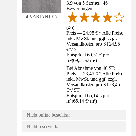
3.9 von 5 Sternen. 46
Bewertungen.
4 VARIANTEN
(
46
)
Preis — 24,95 € * Alle Preise
inkl. MwSt. und ggf. zzgl.
Versandkosten pro ST
24,95
€
*
/
ST
Entspricht 69,31 € pro
m²
(
69,31 €
/
m²
)
Bei Abnahme von 40 ST:
Preis — 23,45 € * Alle Preise
inkl. MwSt. und ggf. zzgl.
Versandkosten pro ST
23,45
€
*
/
ST
Entspricht 65,14 € pro
m²
(
65,14 €
/
m²
)
Nicht online bestellbar
Nicht reservierbar