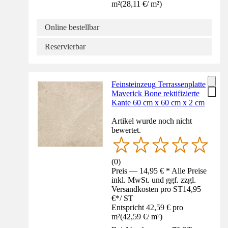
m²
(
28,11 €
/
m²
)
Online bestellbar
Reservierbar
Feinsteinzeug Terrassenplatte
Maverick Bone rektifizierte
Kante 60 cm x 60 cm x 2 cm
Artikel wurde noch nicht
bewertet.
(
0
)
Preis — 14,95 € * Alle Preise
inkl. MwSt. und ggf. zzgl.
Versandkosten pro ST
14,95
€
*
/
ST
Entspricht 42,59 € pro
m²
(
42,59 €
/
m²
)