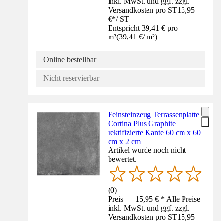
inkl. MwSt. und ggf. zzgl.
Versandkosten pro ST
13,95
€
*
/
ST
Entspricht 39,41 € pro
m²
(
39,41 €
/
m²
)
Online bestellbar
Nicht reservierbar
Feinsteinzeug Terrassenplatte
Cortina Plus Graphite
rektifizierte Kante 60 cm x 60
cm x 2 cm
Artikel wurde noch nicht
bewertet.
(
0
)
Preis — 15,95 € * Alle Preise
inkl. MwSt. und ggf. zzgl.
Versandkosten pro ST
15,95