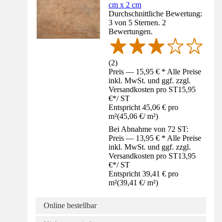
cm x 2 cm
Durchschnittliche Bewertung:
3 von 5 Sternen. 2
Bewertungen.
(
2
)
Preis — 15,95 € * Alle Preise
inkl. MwSt. und ggf. zzgl.
Versandkosten pro ST
15,95
€
*
/
ST
Entspricht 45,06 € pro
m²
(
45,06 €
/
m²
)
Bei Abnahme von 72 ST:
Preis — 13,95 € * Alle Preise
inkl. MwSt. und ggf. zzgl.
Versandkosten pro ST
13,95
€
*
/
ST
Entspricht 39,41 € pro
m²
(
39,41 €
/
m²
)
Online bestellbar