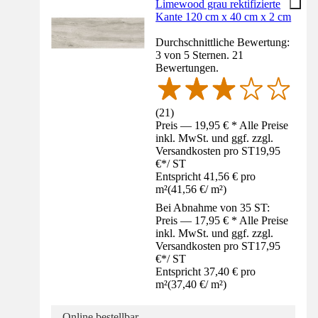
Limewood grau rektifizierte
Kante 120 cm x 40 cm x 2 cm
Durchschnittliche Bewertung:
3 von 5 Sternen. 21
Bewertungen.
(
21
)
Preis — 19,95 € * Alle Preise
inkl. MwSt. und ggf. zzgl.
Versandkosten pro ST
19,95
€
*
/
ST
Entspricht 41,56 € pro
m²
(
41,56 €
/
m²
)
Bei Abnahme von 35 ST:
Preis — 17,95 € * Alle Preise
inkl. MwSt. und ggf. zzgl.
Versandkosten pro ST
17,95
€
*
/
ST
Entspricht 37,40 € pro
m²
(
37,40 €
/
m²
)
Online bestellbar