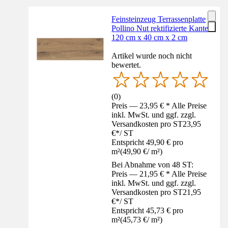
Feinsteinzeug Terrassenplatte
Pollino Nut rektifizierte Kante
120 cm x 40 cm x 2 cm
Artikel wurde noch nicht
bewertet.
(
0
)
Preis — 23,95 € * Alle Preise
inkl. MwSt. und ggf. zzgl.
Versandkosten pro ST
23,95
€
*
/
ST
Entspricht 49,90 € pro
m²
(
49,90 €
/
m²
)
Bei Abnahme von 48 ST:
Preis — 21,95 € * Alle Preise
inkl. MwSt. und ggf. zzgl.
Versandkosten pro ST
21,95
€
*
/
ST
Entspricht 45,73 € pro
m²
(
45,73 €
/
m²
)