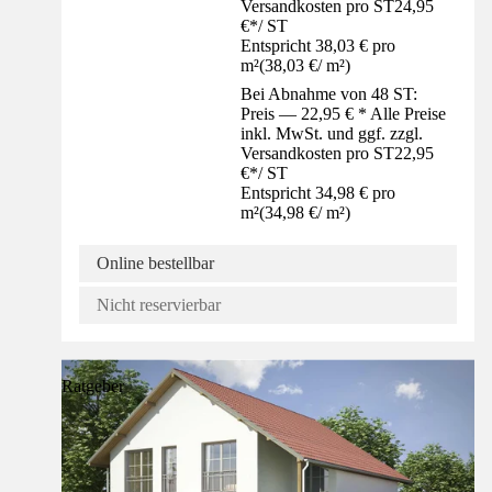
Versandkosten pro ST
24,95
€
*
/
ST
Entspricht 38,03 € pro
m²
(
38,03 €
/
m²
)
Bei Abnahme von 48 ST:
Preis — 22,95 € * Alle Preise
inkl. MwSt. und ggf. zzgl.
Versandkosten pro ST
22,95
€
*
/
ST
Entspricht 34,98 € pro
m²
(
34,98 €
/
m²
)
Online bestellbar
Nicht reservierbar
Ratgeber