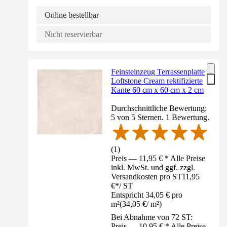
Online bestellbar
Nicht reservierbar
Feinsteinzeug Terrassenplatte
Loftstone Cream rektifizierte
Kante 60 cm x 60 cm x 2 cm
Durchschnittliche Bewertung:
5 von 5 Sternen. 1 Bewertung.
(
1
)
Preis — 11,95 € * Alle Preise
inkl. MwSt. und ggf. zzgl.
Versandkosten pro ST
11,95
€
*
/
ST
Entspricht 34,05 € pro
m²
(
34,05 €
/
m²
)
Bei Abnahme von 72 ST:
Preis — 10,95 € * Alle Preise