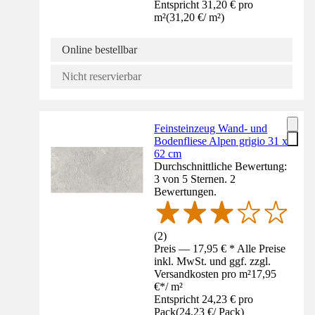
Entspricht 31,20 € pro
m²
(
31,20 €
/
m²
)
Online bestellbar
Nicht reservierbar
Feinsteinzeug Wand- und
Bodenfliese Alpen grigio 31 x
62 cm
Durchschnittliche Bewertung:
3 von 5 Sternen. 2
Bewertungen.
(
2
)
Preis — 17,95 € * Alle Preise
inkl. MwSt. und ggf. zzgl.
Versandkosten pro m²
17,95
€
*
/
m²
Entspricht 24,23 € pro
Pack
(
24,23 €
/
Pack
)