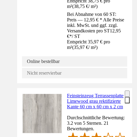
Entspricht 38,75 € pro
m²
(
38,75 €
/
m²
)
Bei Abnahme von 60 ST:
Preis — 12,95 € * Alle Preise
inkl. MwSt. und ggf. zzgl.
Versandkosten pro ST
12,95
€
*
/
ST
Entspricht 35,97 € pro
m²
(
35,97 €
/
m²
)
Online bestellbar
Nicht reservierbar
Feinsteinzeug Terrassenplatte
Limewood grau rektifizierte
Kante 60 cm x 60 cm x 2 cm
Durchschnittliche Bewertung:
3.2 von 5 Sternen. 21
Bewertungen.