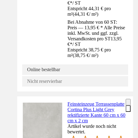
€
*
/
ST
Entspricht 44,31 € pro
m²
(
44,31 €
/
m²
)
Bei Abnahme von 60 ST:
Preis — 13,95 € * Alle Preise
inkl. MwSt. und ggf. zzgl.
Versandkosten pro ST
13,95
€
*
/
ST
Entspricht 38,75 € pro
m²
(
38,75 €
/
m²
)
Online bestellbar
Nicht reservierbar
Feinsteinzeug Terrassenplatte
Cortina Plus Light Grey
rektifizierte Kante 60 cm x 60
cm x 2 cm
Artikel wurde noch nicht
bewertet.