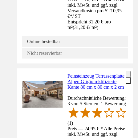
inkl. MwSt. und ggf. zzgl.
Versandkosten pro ST
10,95
€
*
/
ST
Entspricht 31,20 € pro
m²
(
31,20 €
/
m²
)
Online bestellbar
Nicht reservierbar
Feinsteinzeug Terrassenplatte
Alpen Grigio rektifizierte
Kante 80 cm x 80 cm x 2 cm
Durchschnittliche Bewertung:
3 von 5 Sternen. 1 Bewertung.
(
1
)
Preis — 24,95 € * Alle Preise
inkl. MwSt. und ggf. zzgl.