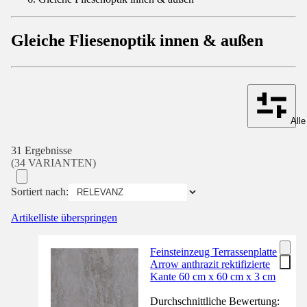
Gleiche Fliesenoptik innen & außen
Alle
31 Ergebnisse
(34 VARIANTEN)
Sortiert nach:
Artikelliste überspringen
Feinsteinzeug Terrassenplatte
Arrow anthrazit rektifizierte
Kante 60 cm x 60 cm x 3 cm
Durchschnittliche Bewertung: