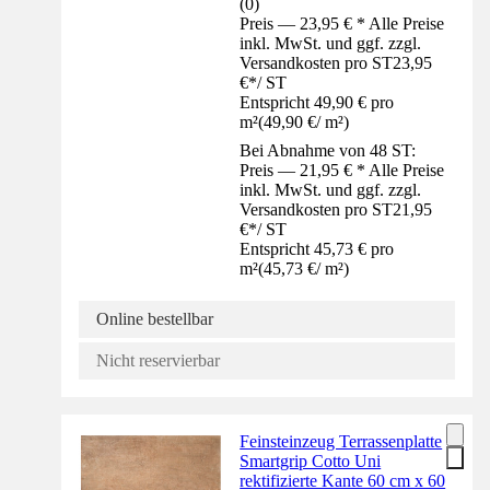
(
0
)
Preis — 23,95 € * Alle Preise
inkl. MwSt. und ggf. zzgl.
Versandkosten pro ST
23,95
€
*
/
ST
Entspricht 49,90 € pro
m²
(
49,90 €
/
m²
)
Bei Abnahme von 48 ST:
Preis — 21,95 € * Alle Preise
inkl. MwSt. und ggf. zzgl.
Versandkosten pro ST
21,95
€
*
/
ST
Entspricht 45,73 € pro
m²
(
45,73 €
/
m²
)
Online bestellbar
Nicht reservierbar
Feinsteinzeug Terrassenplatte
Smartgrip Cotto Uni
rektifizierte Kante 60 cm x 60