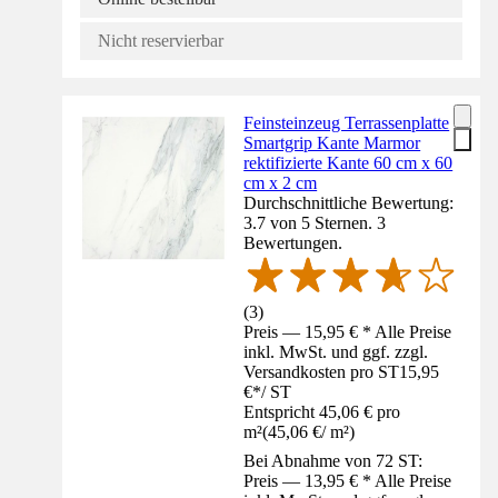
Nicht reservierbar
Feinsteinzeug Terrassenplatte
Smartgrip Kante Marmor
rektifizierte Kante 60 cm x 60
cm x 2 cm
Durchschnittliche Bewertung:
3.7 von 5 Sternen. 3
Bewertungen.
(
3
)
Preis — 15,95 € * Alle Preise
inkl. MwSt. und ggf. zzgl.
Versandkosten pro ST
15,95
€
*
/
ST
Entspricht 45,06 € pro
m²
(
45,06 €
/
m²
)
Bei Abnahme von 72 ST:
Preis — 13,95 € * Alle Preise