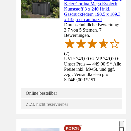
Keter Cortina Mega Evotech
Kunststoff 3 x 240 l inkl.
Gasdruckfedern 190,5 x 109,3
x 132,5 cm anthrazit
Durchschnittliche Bewertung:
3.7 von 5 Sternen. 7
Bewertungen.
(
7
)
UVP: 749,00 €
UVP
749,00 €
Unser Preis — 449,00 € * Alle
Preise inkl. MwSt. und ggf.
zzgl. Versandkosten pro
ST
449,00 €
*
/
ST
Online bestellbar
Z.Zt. nicht reservierbar