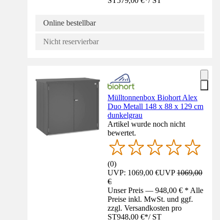
ST
579,00 €
*
/
ST
Online bestellbar
Nicht reservierbar
Mülltonnenbox Biohort Alex
Duo Metall 148 x 88 x 129 cm
dunkelgrau
Artikel wurde noch nicht
bewertet.
(
0
)
UVP: 1069,00 €
UVP
1069,00
€
Unser Preis — 948,00 € * Alle
Preise inkl. MwSt. und ggf.
zzgl. Versandkosten pro
ST
948,00 €
*
/
ST