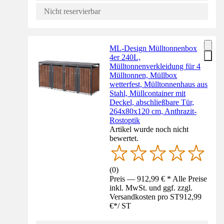
Nicht reservierbar
ML-Design Mülltonnenbox
4er 240L,
Mülltonnenverkleidung für 4
Mülltonnen, Müllbox
wetterfest, Mülltonnenhaus aus
Stahl, Müllcontainer mit
Deckel, abschließbare Tür,
264x80x120 cm, Anthrazit-
Rostoptik
Artikel wurde noch nicht
bewertet.
(
0
)
Preis — 912,99 € * Alle Preise
inkl. MwSt. und ggf. zzgl.
Versandkosten pro ST
912,99
€
*
/
ST