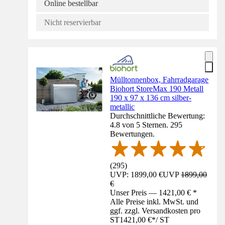
Online bestellbar
Nicht reservierbar
Mülltonnenbox, Fahrradgarage
Biohort StoreMax 190 Metall
190 x 97 x 136 cm silber-
metallic
Durchschnittliche Bewertung:
4.8 von 5 Sternen. 295
Bewertungen.
(
295
)
UVP: 1899,00 €
UVP
1899,00
€
Unser Preis — 1421,00 € *
Alle Preise inkl. MwSt. und
ggf. zzgl. Versandkosten pro
ST
1421,00 €
*
/
ST