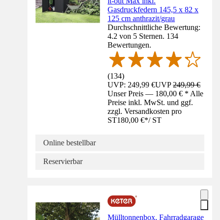
it-out Max inkl.
Gasdruckfedern 145,5 x 82 x
125 cm anthrazit/grau
Durchschnittliche Bewertung:
4.2 von 5 Sternen. 134
Bewertungen.
(
134
)
UVP: 249,99 €
UVP
249,99 €
Unser Preis — 180,00 € * Alle
Preise inkl. MwSt. und ggf.
zzgl. Versandkosten pro
ST
180,00 €
*
/
ST
Online bestellbar
Reservierbar
Mülltonnenbox, Fahrradgarage