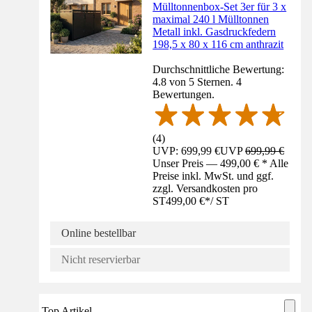
Mülltonnenbox-Set 3er für 3 x
maximal 240 l Mülltonnen
Metall inkl. Gasdruckfedern
198,5 x 80 x 116 cm anthrazit
Durchschnittliche Bewertung:
4.8 von 5 Sternen. 4
Bewertungen.
(
4
)
UVP: 699,99 €
UVP
699,99 €
Unser Preis — 499,00 € * Alle
Preise inkl. MwSt. und ggf.
zzgl. Versandkosten pro
ST
499,00 €
*
/
ST
Online bestellbar
Nicht reservierbar
Top Artikel