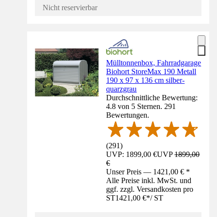
Nicht reservierbar
Mülltonnenbox, Fahrradgarage
Biohort StoreMax 190 Metall
190 x 97 x 136 cm silber-
quarzgrau
Durchschnittliche Bewertung:
4.8 von 5 Sternen. 291
Bewertungen.
(
291
)
UVP: 1899,00 €
UVP
1899,00
€
Unser Preis — 1421,00 € *
Alle Preise inkl. MwSt. und
ggf. zzgl. Versandkosten pro
ST
1421,00 €
*
/
ST