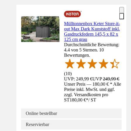
Mülltonnenbox Keter Store-it-
out Max Dark Kunststoff inkl.
Gasdruckfedern 145,5 x 82 x
125 cm grau
Durchschnittliche Bewertung:
4.4 von 5 Sternen. 10
Bewertungen.
(
10
)
UVP: 249,99 €
UVP
249,99 €
Unser Preis — 180,00 € * Alle
Preise inkl. MwSt. und ggf.
zzgl. Versandkosten pro
ST
180,00 €
*
/
ST
Online bestellbar
Reservierbar