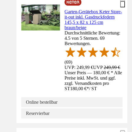
Garten-Gerätebox Keter Store-
it-out inkl. Gasdruckfedern
145,5 x 82 x 125 cm
braun/beige
Durchschnittliche Bewertung:
4.5 von 5 Sternen. 69
Bewertungen.
(
69
)
UVP: 249,99 €
UVP
249,99 €
Unser Preis — 180,00 € * Alle
Preise inkl. MwSt. und ggf.
zzgl. Versandkosten pro
ST
180,00 €
*
/
ST
Online bestellbar
Reservierbar