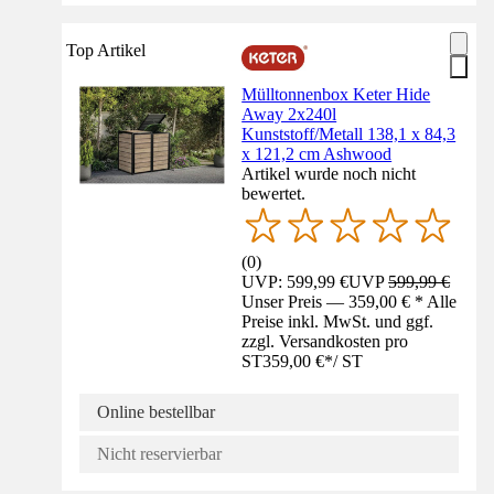
Top Artikel
Mülltonnenbox Keter Hide
Away 2x240l
Kunststoff/Metall 138,1 x 84,3
x 121,2 cm Ashwood
Artikel wurde noch nicht
bewertet.
(
0
)
UVP: 599,99 €
UVP
599,99 €
Unser Preis — 359,00 € * Alle
Preise inkl. MwSt. und ggf.
zzgl. Versandkosten pro
ST
359,00 €
*
/
ST
Online bestellbar
Nicht reservierbar