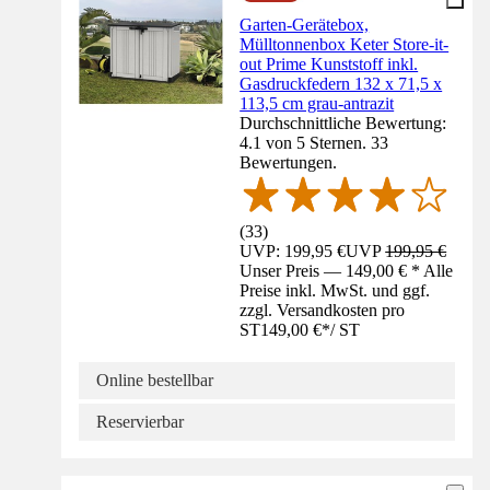
Garten-Gerätebox,
Mülltonnenbox Keter Store-it-
out Prime Kunststoff inkl.
Gasdruckfedern 132 x 71,5 x
113,5 cm grau-antrazit
Durchschnittliche Bewertung:
4.1 von 5 Sternen. 33
Bewertungen.
(
33
)
UVP: 199,95 €
UVP
199,95 €
Unser Preis — 149,00 € * Alle
Preise inkl. MwSt. und ggf.
zzgl. Versandkosten pro
ST
149,00 €
*
/
ST
Online bestellbar
Reservierbar