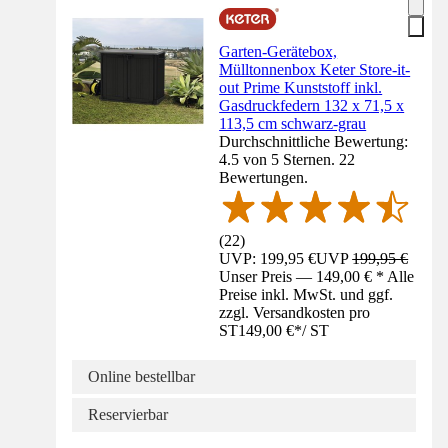
Garten-Gerätebox,
Mülltonnenbox Keter Store-it-
out Prime Kunststoff inkl.
Gasdruckfedern 132 x 71,5 x
113,5 cm schwarz-grau
Durchschnittliche Bewertung:
4.5 von 5 Sternen. 22
Bewertungen.
(
22
)
UVP: 199,95 €
UVP
199,95 €
Unser Preis — 149,00 € * Alle
Preise inkl. MwSt. und ggf.
zzgl. Versandkosten pro
ST
149,00 €
*
/
ST
Online bestellbar
Reservierbar