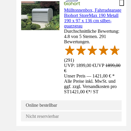
Mülltonnenbox, Fahrradgarage
Biohort StoreMax 190 Metall
190 x 97 x 136 cm silber-
quarzgrau
Durchschnittliche Bewertung:
4.8 von 5 Sternen. 291
Bewertungen.
(
291
)
UVP: 1899,00 €
UVP
1899,00
€
Unser Preis — 1421,00 € *
Alle Preise inkl. MwSt. und
ggf. zzgl. Versandkosten pro
ST
1421,00 €
*
/
ST
Online bestellbar
Nicht reservierbar