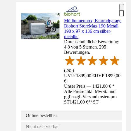
Mülltonnenbox, Fahrradgarage
Biohort StoreMax 190 Metall
190 x 97 x 136 cm silber-
metallic
Durchschnittliche Bewertung:
4.8 von 5 Sternen. 295
Bewertungen.
(
295
)
UVP: 1899,00 €
UVP
1899,00
€
Unser Preis — 1421,00 € *
Alle Preise inkl. MwSt. und
ggf. zzgl. Versandkosten pro
ST
1421,00 €
*
/
ST
Online bestellbar
Nicht reservierbar