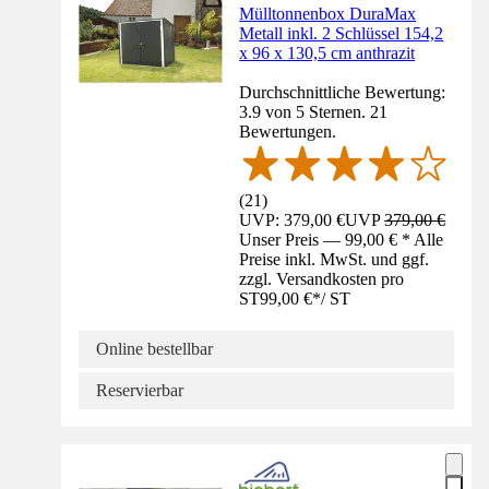
Mülltonnenbox DuraMax
Metall inkl. 2 Schlüssel 154,2
x 96 x 130,5 cm anthrazit
Durchschnittliche Bewertung:
3.9 von 5 Sternen. 21
Bewertungen.
(
21
)
UVP: 379,00 €
UVP
379,00 €
Unser Preis — 99,00 € * Alle
Preise inkl. MwSt. und ggf.
zzgl. Versandkosten pro
ST
99,00 €
*
/
ST
Online bestellbar
Reservierbar