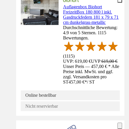
Auflagenbox Biohort
FreizeitBox 180 800 l inkl.
Gasdruckfedern 181 x 79 x 71
cm dunkelgrau-metallic
Durchschnittliche Bewertung:
4.9 von 5 Sternen. 1115
Bewertungen.
(
1115
)
UVP: 619,00 €
UVP
619,00 €
Unser Preis — 457,00 € * Alle
Preise inkl. MwSt. und ggf.
zzgl. Versandkosten pro
ST
457,00 €
*
/
ST
Online bestellbar
Nicht reservierbar