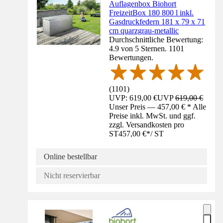
Auflagenbox Biohort
FreizeitBox 180 800 l inkl.
Gasdruckfedern 181 x 79 x 71
cm quarzgrau-metallic
Durchschnittliche Bewertung:
4.9 von 5 Sternen. 1101
Bewertungen.
(
1101
)
UVP: 619,00 €
UVP
619,00 €
Unser Preis — 457,00 € * Alle
Preise inkl. MwSt. und ggf.
zzgl. Versandkosten pro
ST
457,00 €
*
/
ST
Online bestellbar
Nicht reservierbar