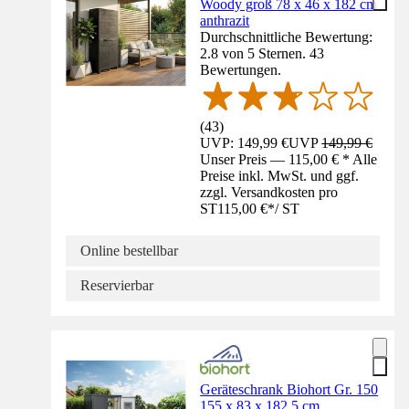
Woody groß 78 x 46 x 182 cm
anthrazit
Durchschnittliche Bewertung:
2.8 von 5 Sternen. 43
Bewertungen.
(
43
)
UVP: 149,99 €
UVP
149,99 €
Unser Preis — 115,00 € * Alle
Preise inkl. MwSt. und ggf.
zzgl. Versandkosten pro
ST
115,00 €
*
/
ST
Online bestellbar
Reservierbar
Geräteschrank Biohort Gr. 150
155 x 83 x 182,5 cm