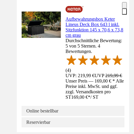
Aufbewahrungsbox Keter
Lineus Deck Box 643 l inkl.
Sitzfunktion 145 x 70,6 x 73,8
cm grau
Durchschnittliche Bewertung:
5 von 5 Sternen. 4
Bewertungen.
(
4
)
UVP: 219,99 €
UVP
219,99 €
Unser Preis — 169,00 € * Alle
Preise inkl. MwSt. und ggf.
zzgl. Versandkosten pro
ST
169,00 €
*
/
ST
Online bestellbar
Reservierbar