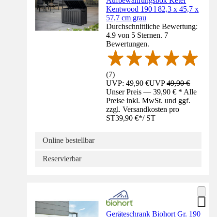
Aufbewahrungsbox Keter
Kentwood 190 l 82,3 x 45,7 x
57,7 cm grau
Durchschnittliche Bewertung:
4.9 von 5 Sternen. 7
Bewertungen.
(
7
)
UVP: 49,90 €
UVP
49,90 €
Unser Preis — 39,90 € * Alle
Preise inkl. MwSt. und ggf.
zzgl. Versandkosten pro
ST
39,90 €
*
/
ST
Online bestellbar
Reservierbar
Geräteschrank Biohort Gr. 190