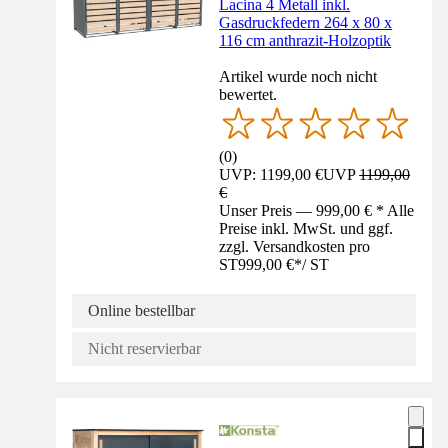
Lacina 4 Metall inkl.
Gasdruckfedern 264 x 80 x
116 cm anthrazit-Holzoptik
Artikel wurde noch nicht
bewertet.
(
0
)
UVP: 1199,00 €
UVP
1199,00
€
Unser Preis — 999,00 € * Alle
Preise inkl. MwSt. und ggf.
zzgl. Versandkosten pro
ST
999,00 €
*
/
ST
Online bestellbar
Nicht reservierbar