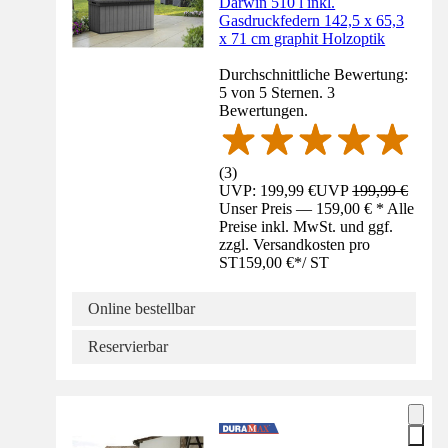
Darwin 510 l inkl.
Gasdruckfedern 142,5 x 65,3
x 71 cm graphit Holzoptik
Durchschnittliche Bewertung:
5 von 5 Sternen. 3
Bewertungen.
(
3
)
UVP: 199,99 €
UVP
199,99 €
Unser Preis — 159,00 € * Alle
Preise inkl. MwSt. und ggf.
zzgl. Versandkosten pro
ST
159,00 €
*
/
ST
Online bestellbar
Reservierbar