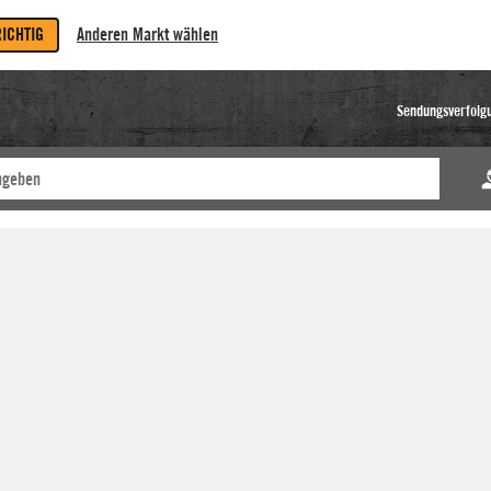
RICHTIG
Anderen Markt wählen
Sendungsverfolg