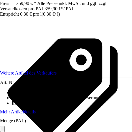
Preis — 359,90 € * Alle Preise inkl. MwSt. und ggf. zzgl.
Versandkosten pro PAL
359,90 €
*
/
PAL
Entspricht 0,30 € pro l
(
0,30 €
/
l
)
Weitere Artikel des Verkäufers
Art.-Nr.
12428626
Geeignet für
:
Rasen
Anwendung
:
Rasenanlage, Rasenausbesserung
Inhalt
:
1.200 l
Mehr Artikeldetails
Menge (PAL)