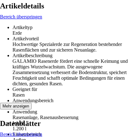
Artikeldetails
Bereich überspringen
Artikeltyp
Erde
Artikelvorteil
Hochwertige Spezialerde zur Regeneration bestehender
Rasenflächen und zur sicheren Neuanlage.
Artikelbeschreibung
GALAMIO Rasenerde fördert eine schnelle Keimung und
kräftiges Wurzelwachstum. Die ausgewogene
Zusammensetzung verbessert die Bodenstruktur, speichert
Feuchtigkeit und schafft optimale Bedingungen für einen
dichten, gesunden Rasen.
Geeignet für
Rasen
Anwendungsbereich
Rasen
Mehr anzeigen
Anwendung
Rasenanlage, Rasenausbesserung
Datenblätter
Inhalt
1.200 l
Bereich überspringen
Einsatzbereich
Außen