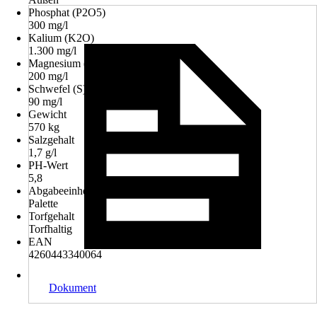
Phosphat (P2O5)
300 mg/l
Kalium (K2O)
1.300 mg/l
Magnesium (Mg)
200 mg/l
Schwefel (S)
90 mg/l
Gewicht
570 kg
Salzgehalt
1,7 g/l
PH-Wert
5,8
Abgabeeinheit
Palette
Torfgehalt
Torfhaltig
EAN
4260443340064
Dokument