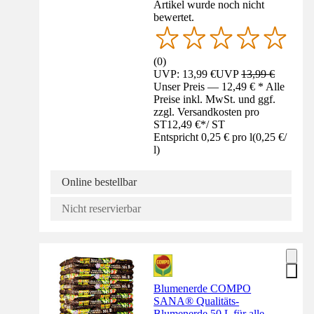
Artikel wurde noch nicht
bewertet.
(
0
)
UVP: 13,99 €
UVP
13,99 €
Unser Preis — 12,49 € * Alle
Preise inkl. MwSt. und ggf.
zzgl. Versandkosten pro
ST
12,49 €
*
/
ST
Entspricht 0,25 € pro l
(
0,25 €
/
l
)
Online bestellbar
Nicht reservierbar
Blumenerde COMPO
SANA® Qualitäts-
Blumenerde 50 L für alle