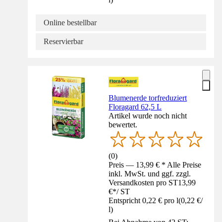
Online bestellbar
Reservierbar
Blumenerde torfreduziert
Floragard 62,5 L
Artikel wurde noch nicht
bewertet.
(
0
)
Preis — 13,99 € * Alle Preise
inkl. MwSt. und ggf. zzgl.
Versandkosten pro ST
13,99
€
*
/
ST
Entspricht 0,22 € pro l
(
0,22 €
/
l
)