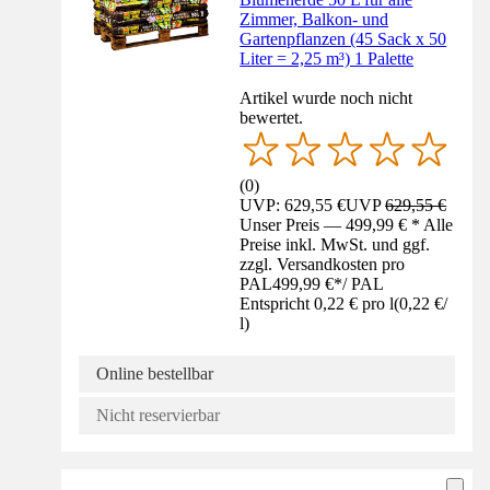
Zimmer, Balkon- und
Gartenpflanzen (45 Sack x 50
Liter = 2,25 m³) 1 Palette
Artikel wurde noch nicht
bewertet.
(
0
)
UVP: 629,55 €
UVP
629,55 €
Unser Preis — 499,99 € * Alle
Preise inkl. MwSt. und ggf.
zzgl. Versandkosten pro
PAL
499,99 €
*
/
PAL
Entspricht 0,22 € pro l
(
0,22 €
/
l
)
Online bestellbar
Nicht reservierbar