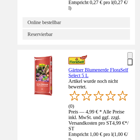
Entspricht 0,27 € pro l
(
0,27 €
/
l
)
Online bestellbar
Reservierbar
Gärtner Blumenerde FloraSelf
Select 5 L
Artikel wurde noch nicht
bewertet.
(
0
)
Preis — 4,99 € * Alle Preise
inkl. MwSt. und ggf. zzgl.
Versandkosten pro ST
4,99 €
*
/
ST
Entspricht 1,00 € pro l
(
1,00 €
/
l
)