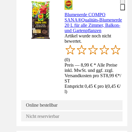
Blumenerde COMPO
SANA®Qualitäts-Blumenerde
20 L für alle Zimmer, Balkon-
und Gartenpflanzen
Artikel wurde noch nicht
bewertet.
(
0
)
Preis — 8,99 € * Alle Preise
inkl. MwSt. und ggf. zzgl.
Versandkosten pro ST
8,99 €
*
/
ST
Entspricht 0,45 € pro l
(
0,45 €
/
l
)
Online bestellbar
Nicht reservierbar