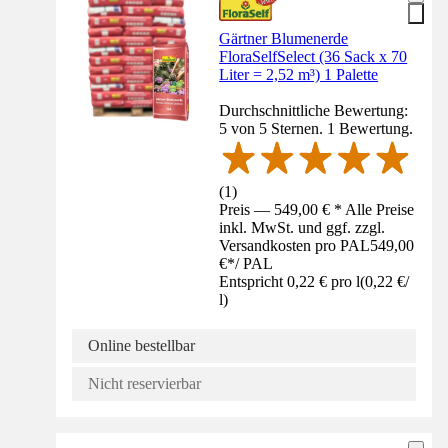
Gärtner Blumenerde
FloraSelfSelect (36 Sack x 70
Liter = 2,52 m³) 1 Palette
Durchschnittliche Bewertung:
5 von 5 Sternen. 1 Bewertung.
(
1
)
Preis — 549,00 € * Alle Preise
inkl. MwSt. und ggf. zzgl.
Versandkosten pro PAL
549,00
€
*
/
PAL
Entspricht 0,22 € pro l
(
0,22 €
/
l
)
Online bestellbar
Nicht reservierbar