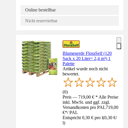
Online bestellbar
Nicht reservierbar
Blumenerde FloraSelf (120
Sack x 20 Liter= 2,4 m³) 1
Palette
Artikel wurde noch nicht
bewertet.
(
0
)
Preis — 719,00 € * Alle Preise
inkl. MwSt. und ggf. zzgl.
Versandkosten pro PAL
719,00
€
*
/
PAL
Entspricht 0,30 € pro l
(
0,30 €
/
l
)