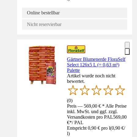
Online bestellbar
Nicht reservierbar
Gärtner Blumenerde FloraSelf
Select 126x5 L (= 0,63 m³)
Palette
Artikel wurde noch nicht
bewertet.
(
0
)
Preis — 569,00 € * Alle Preise
inkl. MwSt. und ggf. zzgl.
Versandkosten pro PAL
569,00
€
*
/
PAL
Entspricht 0,90 € pro l
(
0,90 €
/
l
)