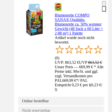
Blumenerde COMPO
SANA® Qualitäts-
Blumenerde ca. 50% weniger
Gewicht (48 Sack x 60 Liter =
2,88 m³) 1 Palette
Artikel wurde noch nicht
bewertet.
(
0
)
UVP: 863,52 €
UVP
863,52 €
Unser Preis — 669,99 € * Alle
Preise inkl. MwSt. und ggf.
zzgl. Versandkosten pro
PAL
669,99 €
*
/
PAL
Entspricht 0,23 € pro l
(
0,23 €
/
l
)
Online bestellbar
Nicht reservierbar