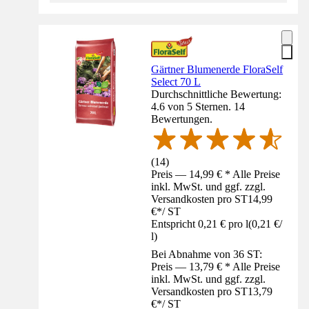
Gärtner Blumenerde FloraSelf
Select 70 L
Durchschnittliche Bewertung:
4.6 von 5 Sternen. 14
Bewertungen.
(
14
)
Preis — 14,99 € * Alle Preise
inkl. MwSt. und ggf. zzgl.
Versandkosten pro ST
14,99
€
*
/
ST
Entspricht 0,21 € pro l
(
0,21 €
/
l
)
Bei Abnahme von 36 ST:
Preis — 13,79 € * Alle Preise
inkl. MwSt. und ggf. zzgl.
Versandkosten pro ST
13,79
€
*
/
ST