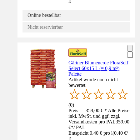
l
)
Online bestellbar
Nicht reservierbar
Gärtner Blumenerde FloraSelf
Select 60x15 L (= 0,9 m³)
Palette
Artikel wurde noch nicht
bewertet.
(
0
)
Preis — 359,00 € * Alle Preise
inkl. MwSt. und ggf. zzgl.
Versandkosten pro PAL
359,00
€
*
/
PAL
Entspricht 0,40 € pro l
(
0,40 €
/
l
)