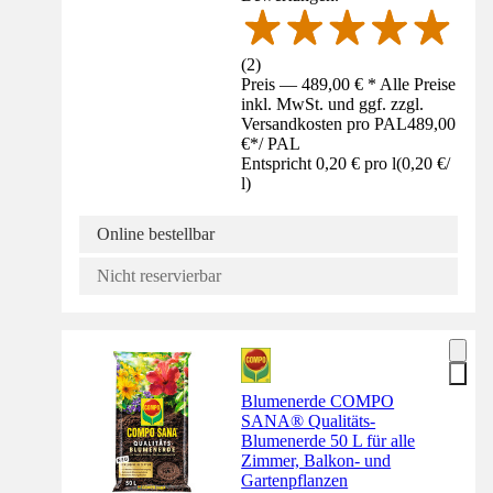
(
2
)
Preis — 489,00 € * Alle Preise
inkl. MwSt. und ggf. zzgl.
Versandkosten pro PAL
489,00
€
*
/
PAL
Entspricht 0,20 € pro l
(
0,20 €
/
l
)
Online bestellbar
Nicht reservierbar
Blumenerde COMPO
SANA® Qualitäts-
Blumenerde 50 L für alle
Zimmer, Balkon- und
Gartenpflanzen