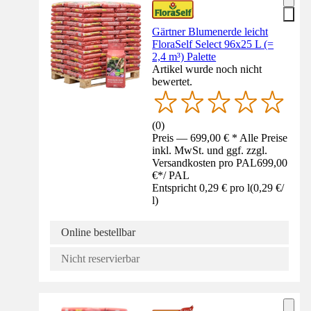
Gärtner Blumenerde leicht
FloraSelf Select 96x25 L (=
2,4 m³) Palette
Artikel wurde noch nicht
bewertet.
(
0
)
Preis — 699,00 € * Alle Preise
inkl. MwSt. und ggf. zzgl.
Versandkosten pro PAL
699,00
€
*
/
PAL
Entspricht 0,29 € pro l
(
0,29 €
/
l
)
Online bestellbar
Nicht reservierbar