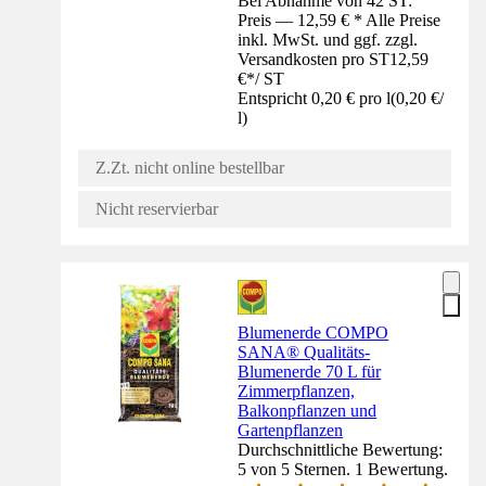
Bei Abnahme von 42 ST:
Preis — 12,59 € * Alle Preise
inkl. MwSt. und ggf. zzgl.
Versandkosten pro ST
12,59
€
*
/
ST
Entspricht 0,20 € pro l
(
0,20 €
/
l
)
Z.Zt. nicht online bestellbar
Nicht reservierbar
Blumenerde COMPO
SANA® Qualitäts-
Blumenerde 70 L für
Zimmerpflanzen,
Balkonpflanzen und
Gartenpflanzen
Durchschnittliche Bewertung:
5 von 5 Sternen. 1 Bewertung.