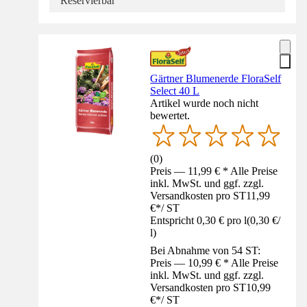
Reservierbar
Gärtner Blumenerde FloraSelf
Select 40 L
Artikel wurde noch nicht
bewertet.
(
0
)
Preis — 11,99 € * Alle Preise
inkl. MwSt. und ggf. zzgl.
Versandkosten pro ST
11,99
€
*
/
ST
Entspricht 0,30 € pro l
(
0,30 €
/
l
)
Bei Abnahme von 54 ST:
Preis — 10,99 € * Alle Preise
inkl. MwSt. und ggf. zzgl.
Versandkosten pro ST
10,99
€
*
/
ST