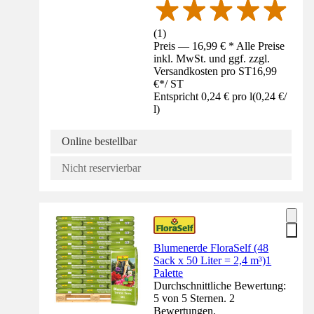
(
1
)
Preis — 16,99 € * Alle Preise
inkl. MwSt. und ggf. zzgl.
Versandkosten pro ST
16,99
€
*
/
ST
Entspricht 0,24 € pro l
(
0,24 €
/
l
)
Online bestellbar
Nicht reservierbar
Blumenerde FloraSelf (48
Sack x 50 Liter = 2,4 m³)1
Palette
Durchschnittliche Bewertung:
5 von 5 Sternen. 2
Bewertungen.