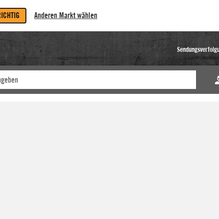
RICHTIG
Anderen Markt wählen
Sendungsverfolg