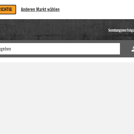
RICHTIG
Anderen Markt wählen
Sendungsverfolg