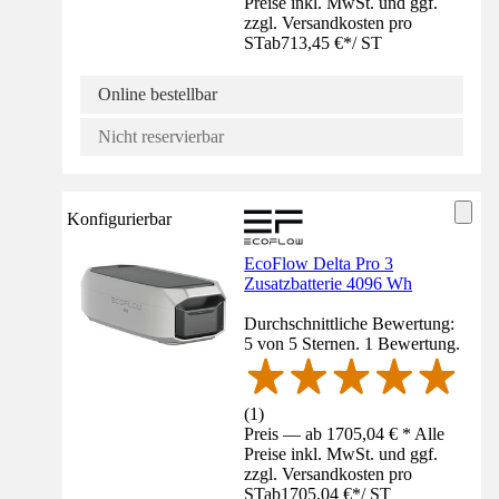
Preise inkl. MwSt. und ggf.
zzgl. Versandkosten pro
ST
ab
713,45 €
*
/
ST
Online bestellbar
Nicht reservierbar
Konfigurierbar
EcoFlow Delta Pro 3
Zusatzbatterie 4096 Wh
Durchschnittliche Bewertung:
5 von 5 Sternen. 1 Bewertung.
(
1
)
Preis — ab 1705,04 € * Alle
Preise inkl. MwSt. und ggf.
zzgl. Versandkosten pro
ST
ab
1705,04 €
*
/
ST