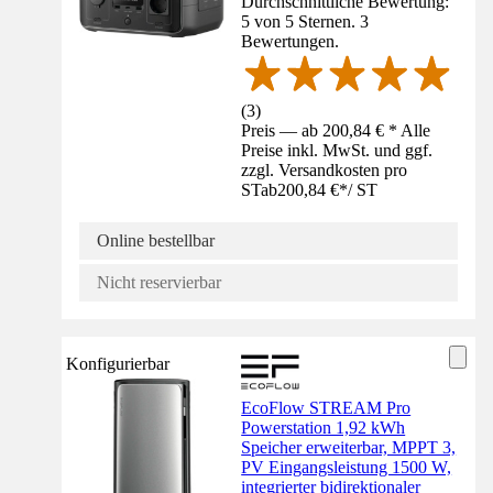
Durchschnittliche Bewertung:
5 von 5 Sternen. 3
Bewertungen.
(
3
)
Preis — ab 200,84 € * Alle
Preise inkl. MwSt. und ggf.
zzgl. Versandkosten pro
ST
ab
200,84 €
*
/
ST
Online bestellbar
Nicht reservierbar
Konfigurierbar
EcoFlow STREAM Pro
Powerstation 1,92 kWh
Speicher erweiterbar, MPPT 3,
PV Eingangsleistung 1500 W,
integrierter bidirektionaler