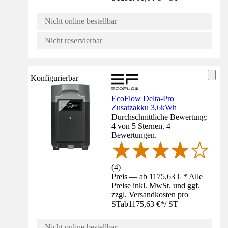
Nicht online bestellbar
Nicht reservierbar
Konfigurierbar
EcoFlow Delta-Pro
Zusatzakku 3,6kWh
Durchschnittliche Bewertung:
4 von 5 Sternen. 4
Bewertungen.
(
4
)
Preis — ab 1175,63 € * Alle
Preise inkl. MwSt. und ggf.
zzgl. Versandkosten pro
ST
ab
1175,63 €
*
/
ST
Nicht online bestellbar