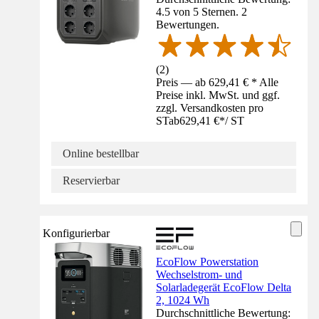
4.5 von 5 Sternen. 2
Bewertungen.
(
2
)
Preis — ab 629,41 € * Alle
Preise inkl. MwSt. und ggf.
zzgl. Versandkosten pro
ST
ab
629,41 €
*
/
ST
Online bestellbar
Reservierbar
Konfigurierbar
EcoFlow Powerstation
Wechselstrom- und
Solarladegerät EcoFlow Delta
2, 1024 Wh
Durchschnittliche Bewertung: