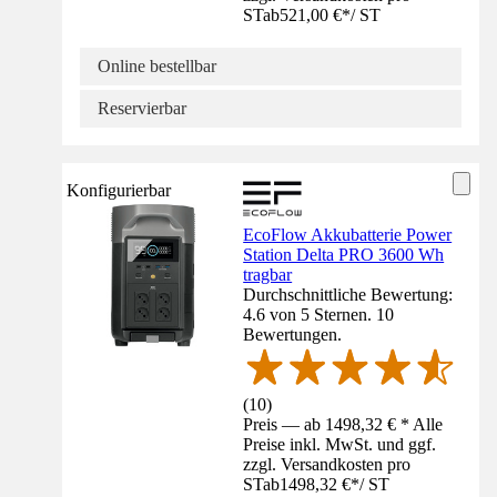
ST
ab
521,00 €
*
/
ST
Online bestellbar
Reservierbar
Konfigurierbar
EcoFlow Akkubatterie Power
Station Delta PRO 3600 Wh
tragbar
Durchschnittliche Bewertung:
4.6 von 5 Sternen. 10
Bewertungen.
(
10
)
Preis — ab 1498,32 € * Alle
Preise inkl. MwSt. und ggf.
zzgl. Versandkosten pro
ST
ab
1498,32 €
*
/
ST