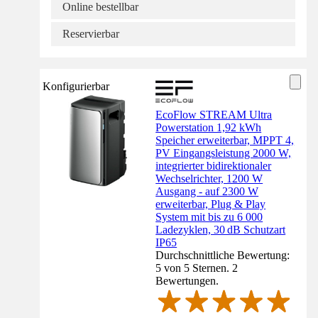
Online bestellbar
Reservierbar
Konfigurierbar
EcoFlow STREAM Ultra
Powerstation 1,92 kWh
Speicher erweiterbar, MPPT 4,
PV Eingangsleistung 2000 W,
integrierter bidirektionaler
Wechselrichter, 1200 W
Ausgang - auf 2300 W
erweiterbar, Plug & Play
System mit bis zu 6 000
Ladezyklen, 30 dB Schutzart
IP65
Durchschnittliche Bewertung:
5 von 5 Sternen. 2
Bewertungen.