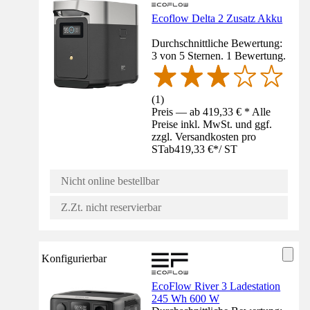
Ecoflow Delta 2 Zusatz Akku
Durchschnittliche Bewertung:
3 von 5 Sternen. 1 Bewertung.
(
1
)
Preis — ab 419,33 € * Alle
Preise inkl. MwSt. und ggf.
zzgl. Versandkosten pro
ST
ab
419,33 €
*
/
ST
Nicht online bestellbar
Z.Zt. nicht reservierbar
Konfigurierbar
EcoFlow River 3 Ladestation
245 Wh 600 W