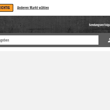
RICHTIG
Anderen Markt wählen
Sendungsverfolg