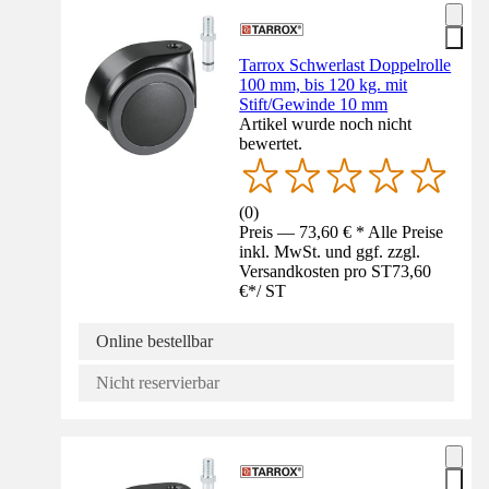
Tarrox Schwerlast Doppelrolle
100 mm, bis 120 kg. mit
Stift/Gewinde 10 mm
Artikel wurde noch nicht
bewertet.
(
0
)
Preis — 73,60 € * Alle Preise
inkl. MwSt. und ggf. zzgl.
Versandkosten pro ST
73,60
€
*
/
ST
Online bestellbar
Nicht reservierbar