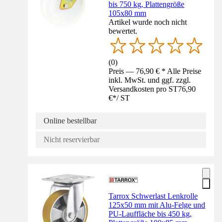
bis 750 kg, Plattengröße
105x80 mm
Artikel wurde noch nicht
bewertet.
(
0
)
Preis — 76,90 € * Alle Preise
inkl. MwSt. und ggf. zzgl.
Versandkosten pro ST
76,90
€
*
/
ST
Online bestellbar
Nicht reservierbar
Tarrox Schwerlast Lenkrolle
125x50 mm mit Alu-Felge und
PU-Lauffläche bis 450 kg,