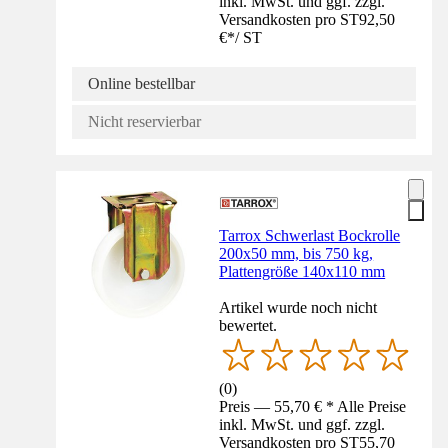
inkl. MwSt. und ggf. zzgl.
Versandkosten pro ST
92,50
€
*
/
ST
Online bestellbar
Nicht reservierbar
Tarrox Schwerlast Bockrolle
200x50 mm, bis 750 kg,
Plattengröße 140x110 mm
Artikel wurde noch nicht
bewertet.
(
0
)
Preis — 55,70 € * Alle Preise
inkl. MwSt. und ggf. zzgl.
Versandkosten pro ST
55,70