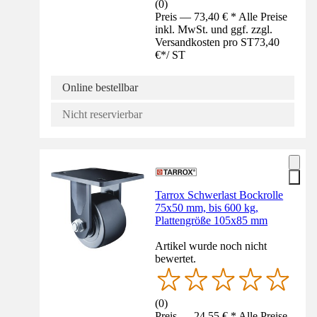
(
0
)
Preis — 73,40 € * Alle Preise
inkl. MwSt. und ggf. zzgl.
Versandkosten pro ST
73,40
€
*
/
ST
Online bestellbar
Nicht reservierbar
Tarrox Schwerlast Bockrolle
75x50 mm, bis 600 kg,
Plattengröße 105x85 mm
Artikel wurde noch nicht
bewertet.
(
0
)
Preis — 24,55 € * Alle Preise