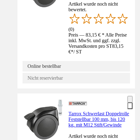
Artikel wurde noch nicht
bewertet.
(
0
)
Preis — 83,15 € * Alle Preise
inkl. MwSt. und ggf. zzgl.
Versandkosten pro ST
83,15
€
*
/
ST
Online bestellbar
Nicht reservierbar
Tarrox Schwerlast Doppelrolle
Feststellbar 100 mm, bis 120
kg. mit M12 Stift/Gewinde
Artikel wurde noch nicht