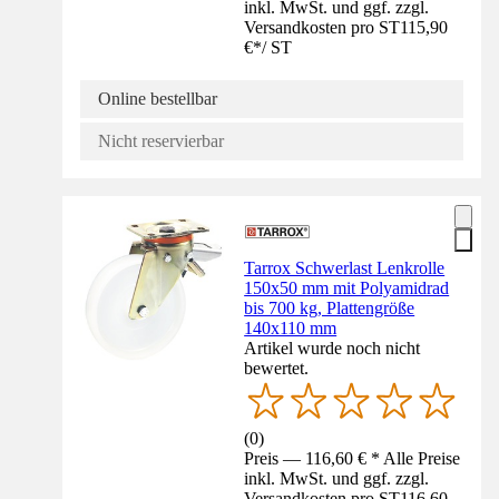
inkl. MwSt. und ggf. zzgl.
Versandkosten pro ST
115,90
€
*
/
ST
Online bestellbar
Nicht reservierbar
Tarrox Schwerlast Lenkrolle
150x50 mm mit Polyamidrad
bis 700 kg, Plattengröße
140x110 mm
Artikel wurde noch nicht
bewertet.
(
0
)
Preis — 116,60 € * Alle Preise
inkl. MwSt. und ggf. zzgl.
Versandkosten pro ST
116,60