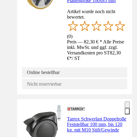
Plattengröße 100x85 mm
Artikel wurde noch nicht
bewertet.
(
0
)
Preis — 82,30 € * Alle Preise
inkl. MwSt. und ggf. zzgl.
Versandkosten pro ST
82,30
€
*
/
ST
Online bestellbar
Nicht reservierbar
Tarrox Schwerlast Doppelrolle
Feststellbar 100 mm, bis 120
kg. mit M10 Stift/Gewinde