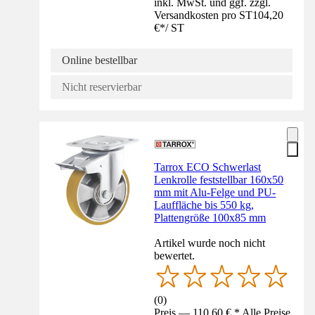
inkl. MwSt. und ggf. zzgl.
Versandkosten pro ST
104,20
€
*
/
ST
Online bestellbar
Nicht reservierbar
Tarrox ECO Schwerlast
Lenkrolle feststellbar 160x50
mm mit Alu-Felge und PU-
Lauffläche bis 550 kg,
Plattengröße 100x85 mm
Artikel wurde noch nicht
bewertet.
(
0
)
Preis — 110,60 € * Alle Preise