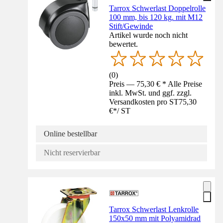
Tarrox Schwerlast Doppelrolle
100 mm, bis 120 kg. mit M12
Stift/Gewinde
Artikel wurde noch nicht
bewertet.
(
0
)
Preis — 75,30 € * Alle Preise
inkl. MwSt. und ggf. zzgl.
Versandkosten pro ST
75,30
€
*
/
ST
Online bestellbar
Nicht reservierbar
Tarrox Schwerlast Lenkrolle
150x50 mm mit Polyamidrad