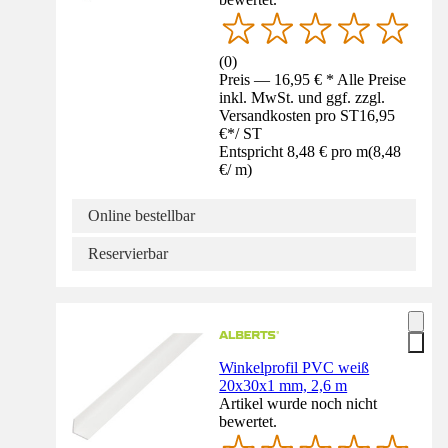
(
0
)
Preis — 16,95 € * Alle Preise
inkl. MwSt. und ggf. zzgl.
Versandkosten pro ST
16,95
€
*
/
ST
Entspricht 8,48 € pro m
(
8,48
€
/
m
)
Online bestellbar
Reservierbar
Winkelprofil PVC weiß
20x30x1 mm, 2,6 m
Artikel wurde noch nicht
bewertet.