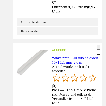
ST
Entspricht 8,95 € pro m
(
8,95
€
/
m
)
Online bestellbar
Reservierbar
Winkelprofil Alu silber eloxiert
15x15x1 mm, 2,6 m
Artikel wurde noch nicht
bewertet.
(
0
)
Preis — 11,95 € * Alle Preise
inkl. MwSt. und ggf. zzgl.
Versandkosten pro ST
11,95
€
*
/
ST