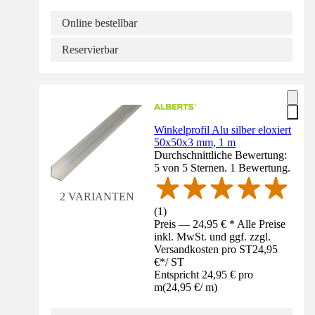
Online bestellbar
Reservierbar
Winkelprofil Alu silber eloxiert
50x50x3 mm, 1 m
Durchschnittliche Bewertung:
5 von 5 Sternen. 1 Bewertung.
2 VARIANTEN
(
1
)
Preis — 24,95 € * Alle Preise
inkl. MwSt. und ggf. zzgl.
Versandkosten pro ST
24,95
€
*
/
ST
Entspricht 24,95 € pro
m
(
24,95 €
/
m
)