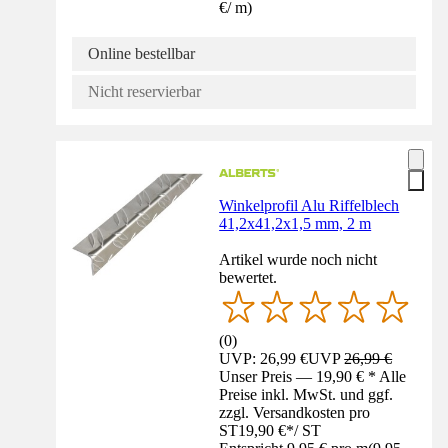
€
/
m
)
Online bestellbar
Nicht reservierbar
Winkelprofil Alu Riffelblech
41,2x41,2x1,5 mm, 2 m
Artikel wurde noch nicht
bewertet.
(
0
)
UVP: 26,99 €
UVP
26,99 €
Unser Preis — 19,90 € * Alle
Preise inkl. MwSt. und ggf.
zzgl. Versandkosten pro
ST
19,90 €
*
/
ST