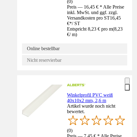
(
0
)
Preis — 16,45 € * Alle Preise
inkl. MwSt. und ggf. zzgl.
Versandkosten pro ST
16,45
€
*
/
ST
Entspricht 8,23 € pro m
(
8,23
€
/
m
)
Online bestellbar
Nicht reservierbar
Winkelprofil PVC weiß
40x10x2 mm, 2,6 m
Artikel wurde noch nicht
bewertet.
(
0
)
Preis — 7,45 € * Alle Preise