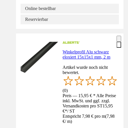
Online bestellbar
Reservierbar
Winkelprofil Alu schwarz
eloxiert 15x15x1 mm, 2 m
Artikel wurde noch nicht
bewertet.
(
0
)
Preis — 15,95 € * Alle Preise
inkl. MwSt. und ggf. zzgl.
Versandkosten pro ST
15,95
€
*
/
ST
Entspricht 7,98 € pro m
(
7,98
€
/
m
)