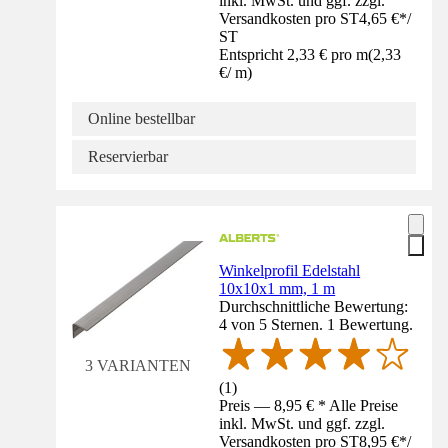
inkl. MwSt. und ggf. zzgl.
Versandkosten pro ST
4,65 €
*
/
ST
Entspricht 2,33 € pro m
(
2,33
€
/
m
)
Online bestellbar
Reservierbar
Winkelprofil Edelstahl
10x10x1 mm, 1 m
Durchschnittliche Bewertung:
4 von 5 Sternen. 1 Bewertung.
3 VARIANTEN
(
1
)
Preis — 8,95 € * Alle Preise
inkl. MwSt. und ggf. zzgl.
Versandkosten pro ST
8,95 €
*
/