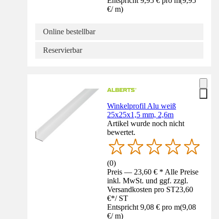
Entspricht 9,95 € pro m
(
9,95
€
/
m
)
Online bestellbar
Reservierbar
Winkelprofil Alu weiß
25x25x1,5 mm, 2,6m
Artikel wurde noch nicht
bewertet.
(
0
)
Preis — 23,60 € * Alle Preise
inkl. MwSt. und ggf. zzgl.
Versandkosten pro ST
23,60
€
*
/
ST
Entspricht 9,08 € pro m
(
9,08
€
/
m
)