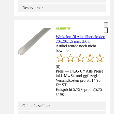
Reservierbar
Winkelprofil Alu silber eloxiert
20x20x1,5 mm, 2,6 m
Artikel wurde noch nicht
bewertet.
(
0
)
Preis — 14,95 € * Alle Preise
inkl. MwSt. und ggf. zzgl.
Versandkosten pro ST
14,95
€
*
/
ST
Entspricht 5,75 € pro m
(
5,75
€
/
m
)
Online bestellbar