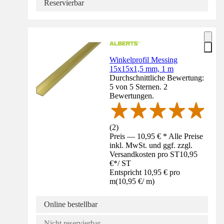
Reservierbar
Winkelprofil Messing
15x15x1,5 mm, 1 m
Durchschnittliche Bewertung:
5 von 5 Sternen. 2
Bewertungen.
(
2
)
Preis — 10,95 € * Alle Preise
inkl. MwSt. und ggf. zzgl.
Versandkosten pro ST
10,95
€
*
/
ST
Entspricht 10,95 € pro
m
(
10,95 €
/
m
)
Online bestellbar
Nicht reservierbar