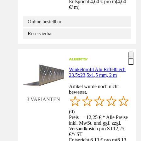
Entspricht 4,60 € pro m
(
4,60
€
/
m
)
Online bestellbar
Reservierbar
Winkelprofil Alu Riffelblech
23,5x23,5x1,5 mm, 2 m
Artikel wurde noch nicht
bewertet.
3 VARIANTEN
(
0
)
Preis — 12,25 € * Alle Preise
inkl. MwSt. und ggf. zzgl.
Versandkosten pro ST
12,25
€
*
/
ST
Entspricht 6,13 € pro m
(
6,13