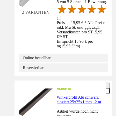
5 von 5 Sternen. 1 Bewertung.
2 VARIANTEN
(
1
)
Preis — 15,95 € * Alle Preise
inkl. MwSt. und ggf. zzgl.
Versandkosten pro ST
15,95
€
*
/
ST
Entspricht 15,95 € pro
m
(
15,95 €
/
m
)
Online bestellbar
Reservierbar
Winkelprofil Alu schwarz
eloxiert 25x25x1 mm , 2 m
Artikel wurde noch nicht
bewertet.