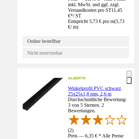
inkl. MwSt. und ggf. zzgl.
Versandkosten pro ST
11,45
€
*
/
ST
Entspricht 5,73 € pro m
(
5,73
€
/
m
)
Online bestellbar
Nicht reservierbar
Winkelprofil PVC schwarz
25x25x1,8 mm, 2,6 m
Durchschnittliche Bewertung:
3 von 5 Sternen. 2
Bewertungen.
(
2
)
Preis — 6,35 € * Alle Preise