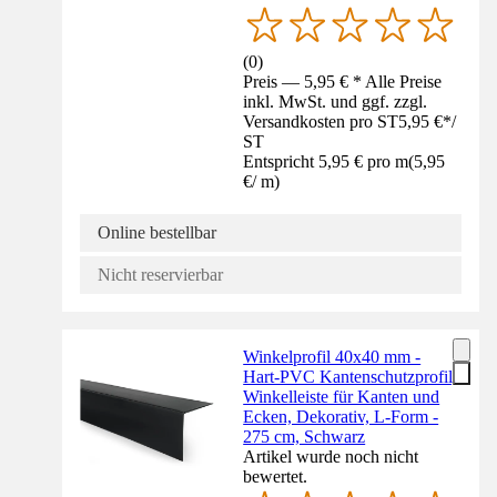
(
0
)
Preis — 5,95 € * Alle Preise
inkl. MwSt. und ggf. zzgl.
Versandkosten pro ST
5,95 €
*
/
ST
Entspricht 5,95 € pro m
(
5,95
€
/
m
)
Online bestellbar
Nicht reservierbar
Winkelprofil 40x40 mm -
Hart-PVC Kantenschutzprofil,
Winkelleiste für Kanten und
Ecken, Dekorativ, L-Form -
275 cm, Schwarz
Artikel wurde noch nicht
bewertet.