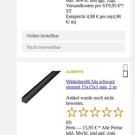
inkl. MwSt. und ggf. zzgl.
Versandkosten pro ST
9,95 €
*
/
ST
Entspricht 4,98 € pro m
(
4,98
€
/
m
)
Online bestellbar
Nicht reservierbar
Winkelprofil Alu schwarz
eloxiert 15x15x1 mm, 2 m
Artikel wurde noch nicht
bewertet.
(
0
)
Preis — 15,95 € * Alle Preise
inkl. MwSt. und ggf. zzgl.