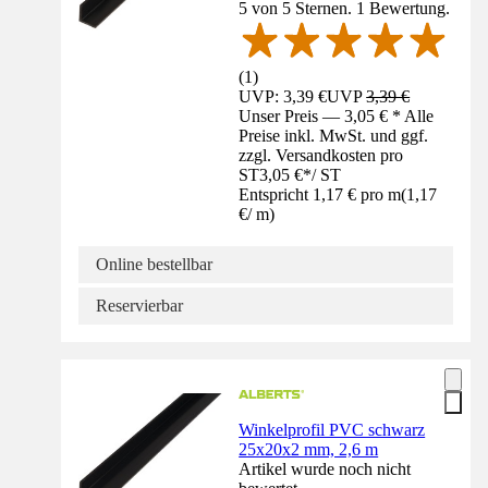
5 von 5 Sternen. 1 Bewertung.
(
1
)
UVP: 3,39 €
UVP
3,39 €
Unser Preis — 3,05 € * Alle
Preise inkl. MwSt. und ggf.
zzgl. Versandkosten pro
ST
3,05 €
*
/
ST
Entspricht 1,17 € pro m
(
1,17
€
/
m
)
Online bestellbar
Reservierbar
Winkelprofil PVC schwarz
25x20x2 mm, 2,6 m
Artikel wurde noch nicht