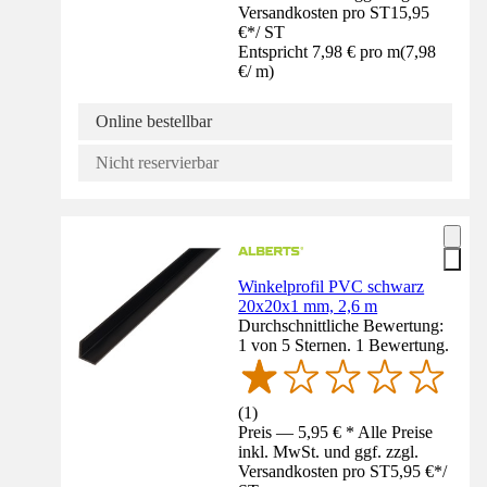
Versandkosten pro ST
15,95
€
*
/
ST
Entspricht 7,98 € pro m
(
7,98
€
/
m
)
Online bestellbar
Nicht reservierbar
Winkelprofil PVC schwarz
20x20x1 mm, 2,6 m
Durchschnittliche Bewertung:
1 von 5 Sternen. 1 Bewertung.
(
1
)
Preis — 5,95 € * Alle Preise
inkl. MwSt. und ggf. zzgl.
Versandkosten pro ST
5,95 €
*
/