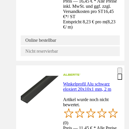
Preis — 16,45 € * Alle Preise
inkl. MwSt. und ggf. zzgl.
Versandkosten pro ST
16,45
€
*
/
ST
Entspricht 8,23 € pro m
(
8,23
€
/
m
)
Online bestellbar
Nicht reservierbar
Winkelprofil Alu schwarz
eloxiert 20x10x1 mm, 2 m
Artikel wurde noch nicht
bewertet.
(
0
)
Preis — 11,45 € * Alle Preise