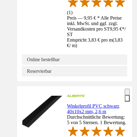
(
1
)
Preis — 9,95 € * Alle Preise
inkl. MwSt. und ggf. zzgl.
Versandkosten pro ST
9,95 €
*
/
ST
Entspricht 3,83 € pro m
(
3,83
€
/
m
)
Online bestellbar
Reservierbar
Winkelprofil PVC schwarz
40x10x2 mm, 2,6 m
Durchschnittliche Bewertung:
5 von 5 Sternen. 1 Bewertung.