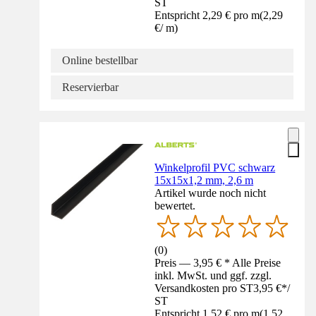
ST
Entspricht 2,29 € pro m
(
2,29
€
/
m
)
Online bestellbar
Reservierbar
Winkelprofil PVC schwarz
15x15x1,2 mm, 2,6 m
Artikel wurde noch nicht
bewertet.
(
0
)
Preis — 3,95 € * Alle Preise
inkl. MwSt. und ggf. zzgl.
Versandkosten pro ST
3,95 €
*
/
ST
Entspricht 1,52 € pro m
(
1,52