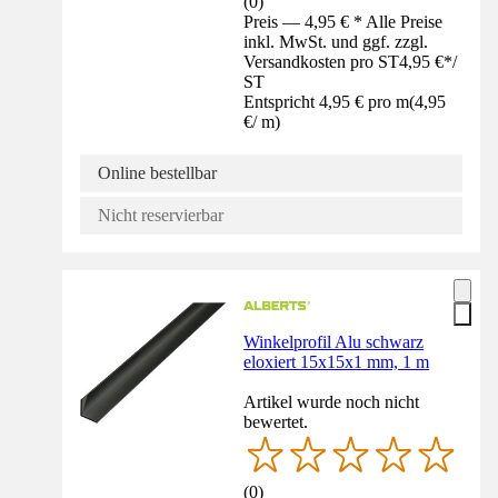
(
0
)
Preis — 4,95 € * Alle Preise
inkl. MwSt. und ggf. zzgl.
Versandkosten pro ST
4,95 €
*
/
ST
Entspricht 4,95 € pro m
(
4,95
€
/
m
)
Online bestellbar
Nicht reservierbar
Winkelprofil Alu schwarz
eloxiert 15x15x1 mm, 1 m
Artikel wurde noch nicht
bewertet.
(
0
)