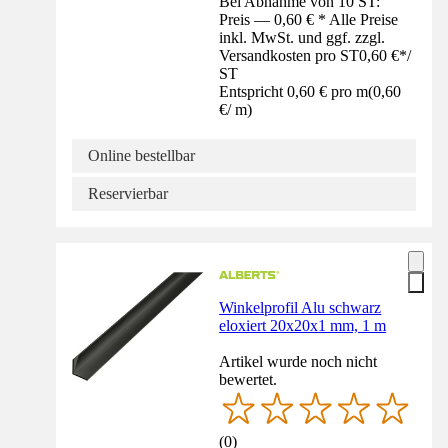
Bei Abnahme von 10 ST:
Preis — 0,60 € * Alle Preise
inkl. MwSt. und ggf. zzgl.
Versandkosten pro ST
0,60 €
*
/
ST
Entspricht 0,60 € pro m
(
0,60
€
/
m
)
Online bestellbar
Reservierbar
Winkelprofil Alu schwarz
eloxiert 20x20x1 mm, 1 m
Artikel wurde noch nicht
bewertet.
(
0
)