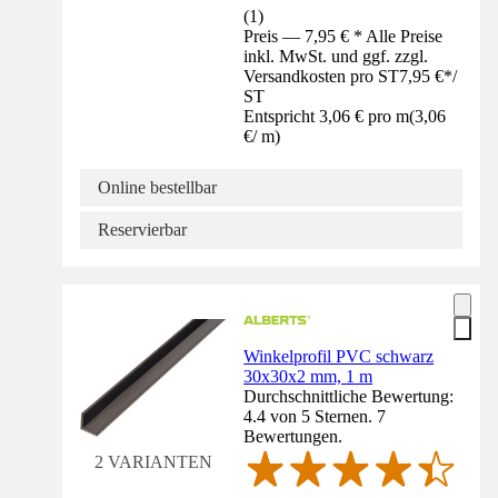
(
1
)
Preis — 7,95 € * Alle Preise
inkl. MwSt. und ggf. zzgl.
Versandkosten pro ST
7,95 €
*
/
ST
Entspricht 3,06 € pro m
(
3,06
€
/
m
)
Online bestellbar
Reservierbar
Winkelprofil PVC schwarz
30x30x2 mm, 1 m
Durchschnittliche Bewertung:
4.4 von 5 Sternen. 7
Bewertungen.
2 VARIANTEN