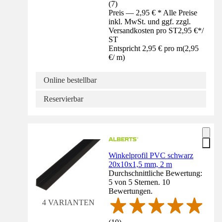
(
7
)
Preis — 2,95 € * Alle Preise
inkl. MwSt. und ggf. zzgl.
Versandkosten pro ST
2,95 €
*
/
ST
Entspricht 2,95 € pro m
(
2,95
€
/
m
)
Online bestellbar
Reservierbar
Winkelprofil PVC schwarz
20x10x1,5 mm, 2 m
Durchschnittliche Bewertung:
5 von 5 Sternen. 10
Bewertungen.
4 VARIANTEN