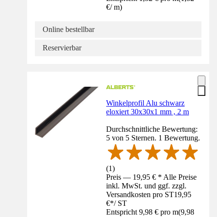
€
/
m
)
Online bestellbar
Reservierbar
Winkelprofil Alu schwarz
eloxiert 30x30x1 mm , 2 m
Durchschnittliche Bewertung:
5 von 5 Sternen. 1 Bewertung.
(
1
)
Preis — 19,95 € * Alle Preise
inkl. MwSt. und ggf. zzgl.
Versandkosten pro ST
19,95
€
*
/
ST
Entspricht 9,98 € pro m
(
9,98