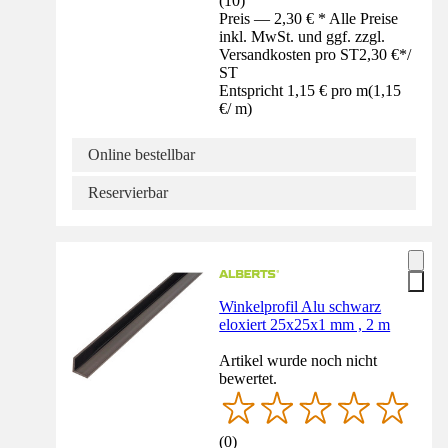
(
10
)
Preis — 2,30 € * Alle Preise
inkl. MwSt. und ggf. zzgl.
Versandkosten pro ST
2,30 €
*
/
ST
Entspricht 1,15 € pro m
(
1,15
€
/
m
)
Online bestellbar
Reservierbar
Winkelprofil Alu schwarz
eloxiert 25x25x1 mm , 2 m
Artikel wurde noch nicht
bewertet.
(
0
)