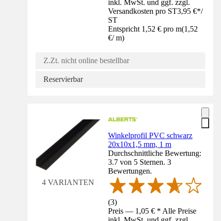
inkl. MwSt. und ggf. zzgl.
Versandkosten pro ST
3,95 €
*
/
ST
Entspricht 1,52 € pro m
(
1,52
€
/
m
)
Z.Zt. nicht online bestellbar
Reservierbar
Winkelprofil PVC schwarz
20x10x1,5 mm, 1 m
Durchschnittliche Bewertung:
3.7 von 5 Sternen. 3
Bewertungen.
4 VARIANTEN
(
3
)
Preis — 1,05 € * Alle Preise
inkl. MwSt. und ggf. zzgl.