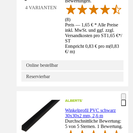
Bewertungen.
4 VARIANTEN
(
8
)
Preis — 1,65 € * Alle Preise
inkl. MwSt. und ggf. zzgl.
Versandkosten pro ST
1,65 €
*
/
ST
Entspricht 0,83 € pro m
(
0,83
€
/
m
)
Online bestellbar
Reservierbar
Winkelprofil PVC schwarz
30x30x2 mm, 2,6 m
Durchschnittliche Bewertung:
5 von 5 Sternen. 1 Bewertung.