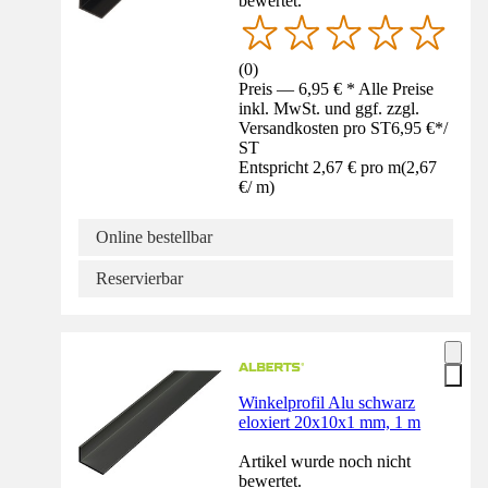
bewertet.
(
0
)
Preis — 6,95 € * Alle Preise
inkl. MwSt. und ggf. zzgl.
Versandkosten pro ST
6,95 €
*
/
ST
Entspricht 2,67 € pro m
(
2,67
€
/
m
)
Online bestellbar
Reservierbar
Winkelprofil Alu schwarz
eloxiert 20x10x1 mm, 1 m
Artikel wurde noch nicht
bewertet.