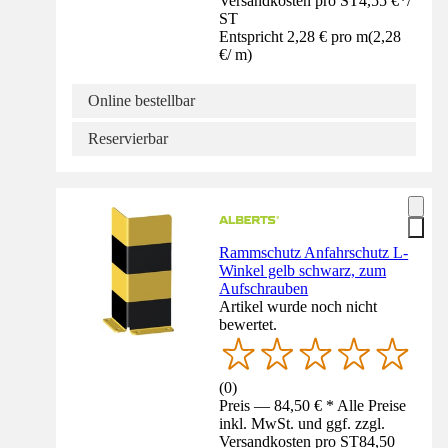
Versandkosten pro ST
4,55 €
*
/
ST
Entspricht 2,28 € pro m
(
2,28
€
/
m
)
Online bestellbar
Reservierbar
Rammschutz Anfahrschutz L-
Winkel gelb schwarz, zum
Aufschrauben
Artikel wurde noch nicht
bewertet.
(
0
)
Preis — 84,50 € * Alle Preise
inkl. MwSt. und ggf. zzgl.
Versandkosten pro ST
84,50