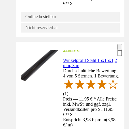
€
*
/
ST
Online bestellbar
Nicht reservierbar
Winkelprofil Stahl 15x15x1,2
mm, 3 m
Durchschnittliche Bewertung:
4 von 5 Sternen. 1 Bewertung.
(
1
)
Preis — 11,95 € * Alle Preise
inkl. MwSt. und ggf. zzgl.
Versandkosten pro ST
11,95
€
*
/
ST
Entspricht 3,98 € pro m
(
3,98
€
/
m
)