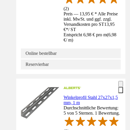
(
2
)
Preis — 13,95 € * Alle Preise
inkl. MwSt. und ggf. zzgl.
Versandkosten pro ST
13,95
€
*
/
ST
Entspricht 6,98 € pro m
(
6,98
€
/
m
)
Online bestellbar
Reservierbar
Winkelprofil Stahl 27x27x1,5
mm, 1 m
Durchschnittliche Bewertung:
5 von 5 Sternen. 1 Bewertung.