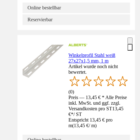
Online bestellbar
Reservierbar
Winkelprofil Stahl weiß
27x27x1,5 mm, 1 m
Artikel wurde noch nicht
bewertet.
(
0
)
Preis — 13,45 € * Alle Preise
inkl. MwSt. und ggf. zzgl.
Versandkosten pro ST
13,45
€
*
/
ST
Entspricht 13,45 € pro
m
(
13,45 €
/
m
)
Online bestellbar