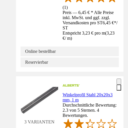
(
1
)
Preis — 6,45 € * Alle Preise
inkl. MwSt. und ggf. zzgl.
Versandkosten pro ST
6,45 €
*
/
ST
Entspricht 3,23 € pro m
(
3,23
€
/
m
)
Online bestellbar
Reservierbar
Winkelprofil Stahl 20x20x3
mm, 1 m
Durchschnittliche Bewertung:
2.3 von 5 Sternen. 4
Bewertungen.
3 VARIANTEN