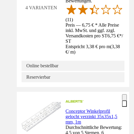
Bewertungen.
4 VARIANTEN
(
11
)
Preis — 6,75 € * Alle Preise
inkl. MwSt. und ggf. zzgl.
Versandkosten pro ST
6,75 €
*
/
ST
Entspricht 3,38 € pro m
(
3,38
€
/
m
)
Online bestellbar
Reservierbar
Conceptor Winkelprofil
gelocht verzinkt 35x35x1,5
mm, 1m
Durchschnittliche Bewertung:
4.5 von 5 Sternen. 6