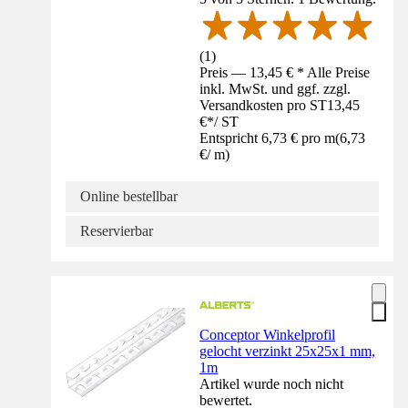
(
1
)
Preis — 13,45 € * Alle Preise
inkl. MwSt. und ggf. zzgl.
Versandkosten pro ST
13,45
€
*
/
ST
Entspricht 6,73 € pro m
(
6,73
€
/
m
)
Online bestellbar
Reservierbar
Conceptor Winkelprofil
gelocht verzinkt 25x25x1 mm,
1m
Artikel wurde noch nicht
bewertet.