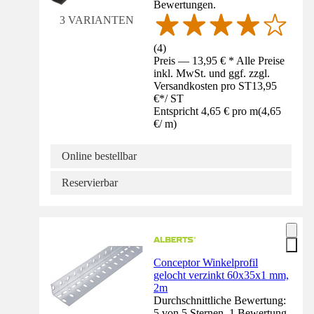
Bewertungen.
3 VARIANTEN
(
4
)
Preis — 13,95 € * Alle Preise
inkl. MwSt. und ggf. zzgl.
Versandkosten pro ST
13,95
€
*
/
ST
Entspricht 4,65 € pro m
(
4,65
€
/
m
)
Online bestellbar
Reservierbar
Conceptor Winkelprofil
gelocht verzinkt 60x35x1 mm,
2m
Durchschnittliche Bewertung:
5 von 5 Sternen. 1 Bewertung.