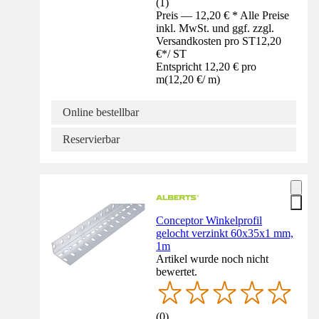
(
1
)
Preis — 12,20 € * Alle Preise
inkl. MwSt. und ggf. zzgl.
Versandkosten pro ST
12,20
€
*
/
ST
Entspricht 12,20 € pro
m
(
12,20 €
/
m
)
Online bestellbar
Reservierbar
Conceptor Winkelprofil
gelocht verzinkt 60x35x1 mm,
1m
Artikel wurde noch nicht
bewertet.
(
0
)