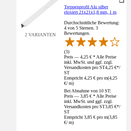
Treppenprofil Alu silber
eloxiert 21x21x1,8 mm, 1 m
Durchschnittliche Bewertung:
4 von 5 Sternen. 3
Bewertungen.
2 VARIANTEN
(
3
)
Preis — 4,25 € * Alle Preise
inkl. MwSt. und ggf. zzgl.
Versandkosten pro ST
4,25 €
*
/
ST
Entspricht 4,25 € pro m
(
4,25
€
/
m
)
Bei Abnahme von 10 ST:
Preis — 3,85 € * Alle Preise
inkl. MwSt. und ggf. zzgl.
Versandkosten pro ST
3,85 €
*
/
ST
Entspricht 3,85 € pro m
(
3,85
€
/
m
)