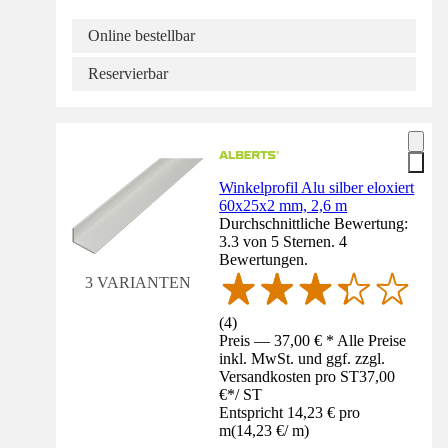
Online bestellbar
Reservierbar
Winkelprofil Alu silber eloxiert
60x25x2 mm, 2,6 m
Durchschnittliche Bewertung:
3.3 von 5 Sternen. 4
Bewertungen.
3 VARIANTEN
(
4
)
Preis — 37,00 € * Alle Preise
inkl. MwSt. und ggf. zzgl.
Versandkosten pro ST
37,00
€
*
/
ST
Entspricht 14,23 € pro
m
(
14,23 €
/
m
)