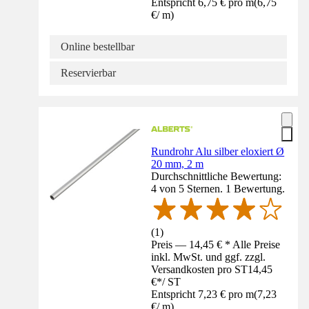
Entspricht 6,75 € pro m
(
6,75
€
/
m
)
Online bestellbar
Reservierbar
Rundrohr Alu silber eloxiert Ø
20 mm, 2 m
Durchschnittliche Bewertung:
4 von 5 Sternen. 1 Bewertung.
(
1
)
Preis — 14,45 € * Alle Preise
inkl. MwSt. und ggf. zzgl.
Versandkosten pro ST
14,45
€
*
/
ST
Entspricht 7,23 € pro m
(
7,23
€
/
m
)