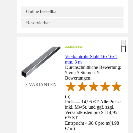
Online bestellbar
Reservierbar
Vierkantrohr Stahl 16x16x1
mm, 3 m
Durchschnittliche Bewertung:
5 von 5 Sternen. 5
Bewertungen.
3 VARIANTEN
(
5
)
Preis — 14,95 € * Alle Preise
inkl. MwSt. und ggf. zzgl.
Versandkosten pro ST
14,95
€
*
/
ST
Entspricht 4,98 € pro m
(
4,98
€
/
m
)