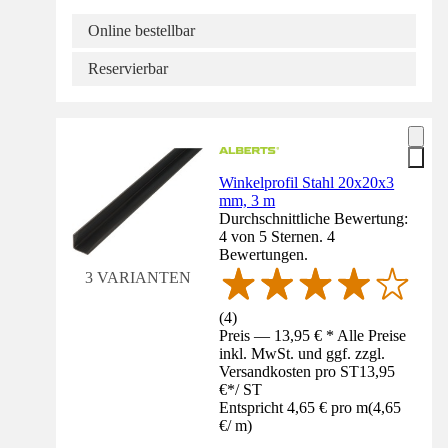
Online bestellbar
Reservierbar
Winkelprofil Stahl 20x20x3
mm, 3 m
Durchschnittliche Bewertung:
4 von 5 Sternen. 4
Bewertungen.
3 VARIANTEN
(
4
)
Preis — 13,95 € * Alle Preise
inkl. MwSt. und ggf. zzgl.
Versandkosten pro ST
13,95
€
*
/
ST
Entspricht 4,65 € pro m
(
4,65
€
/
m
)