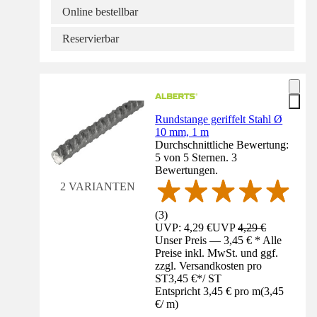
Online bestellbar
Reservierbar
Rundstange geriffelt Stahl Ø
10 mm, 1 m
Durchschnittliche Bewertung:
5 von 5 Sternen. 3
Bewertungen.
2 VARIANTEN
(
3
)
UVP: 4,29 €
UVP
4,29 €
Unser Preis — 3,45 € * Alle
Preise inkl. MwSt. und ggf.
zzgl. Versandkosten pro
ST
3,45 €
*
/
ST
Entspricht 3,45 € pro m
(
3,45
€
/
m
)