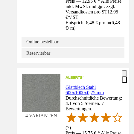
Preis — 12,95 € * Alle Preise
inkl. MwSt. und ggf. zzgl.
Versandkosten pro ST
12,95
€
*
/
ST
Entspricht 6,48 € pro m
(
6,48
€
/
m
)
Online bestellbar
Reservierbar
Glattblech Stahl
600x1000x0,75 mm
Durchschnittliche Bewertung:
4.1 von 5 Sternen. 7
Bewertungen.
4 VARIANTEN
(
7
)
Preis — 15,75 € * Alle Preise