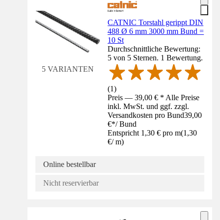
CATNIC Torstahl gerippt DIN
488 Ø 6 mm 3000 mm Bund =
10 St
Durchschnittliche Bewertung:
5 von 5 Sternen. 1 Bewertung.
5 VARIANTEN
(
1
)
Preis — 39,00 € * Alle Preise
inkl. MwSt. und ggf. zzgl.
Versandkosten pro Bund
39,00
€
*
/
Bund
Entspricht 1,30 € pro m
(
1,30
€
/
m
)
Online bestellbar
Nicht reservierbar