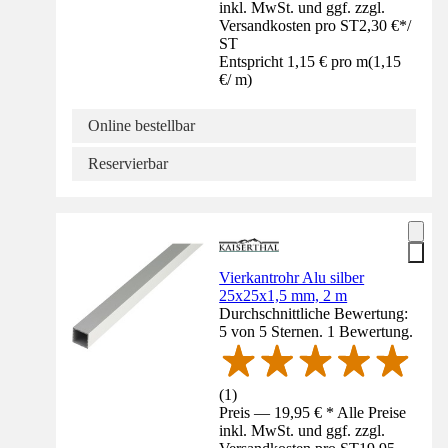
inkl. MwSt. und ggf. zzgl.
Versandkosten pro ST
2,30 €
*
/
ST
Entspricht 1,15 € pro m
(
1,15
€
/
m
)
Online bestellbar
Reservierbar
Vierkantrohr Alu silber
25x25x1,5 mm, 2 m
Durchschnittliche Bewertung:
5 von 5 Sternen. 1 Bewertung.
(
1
)
Preis — 19,95 € * Alle Preise
inkl. MwSt. und ggf. zzgl.