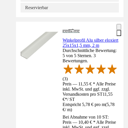
Reservierbar
Winkelprofil Alu silber eloxiert
25x15x1,5 mm, 2 m
Durchschnittliche Bewertung:
5 von 5 Sternen. 3
Bewertungen.
(
3
)
Preis — 11,55 € * Alle Preise
inkl. MwSt. und ggf. zzgl.
Versandkosten pro ST
11,55
€
*
/
ST
Entspricht 5,78 € pro m
(
5,78
€
/
m
)
Bei Abnahme von 10 ST:
Preis — 10,40 € * Alle Preise
inkl. MwSt. und ggf. zzgl.