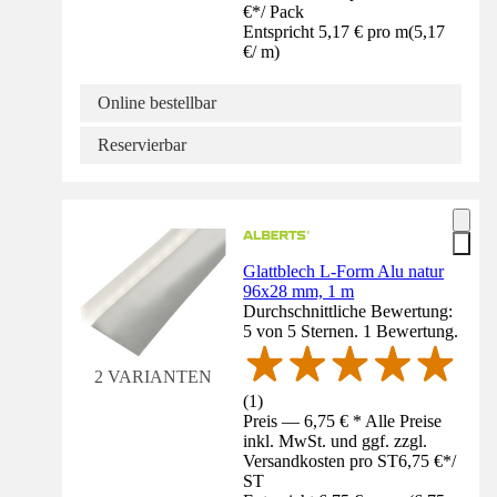
€
*
/
Pack
Entspricht 5,17 € pro m
(
5,17
€
/
m
)
Online bestellbar
Reservierbar
Glattblech L-Form Alu natur
96x28 mm, 1 m
Durchschnittliche Bewertung:
5 von 5 Sternen. 1 Bewertung.
2 VARIANTEN
(
1
)
Preis — 6,75 € * Alle Preise
inkl. MwSt. und ggf. zzgl.
Versandkosten pro ST
6,75 €
*
/
ST