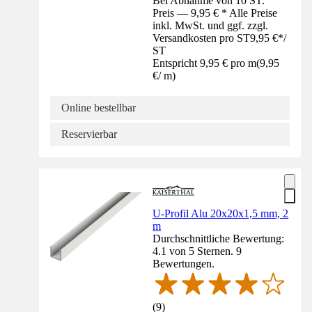
Bei Abnahme von 10 ST:
Preis — 9,95 € * Alle Preise
inkl. MwSt. und ggf. zzgl.
Versandkosten pro ST
9,95 €
*
/
ST
Entspricht 9,95 € pro m
(
9,95
€
/
m
)
Online bestellbar
Reservierbar
U-Profil Alu 20x20x1,5 mm, 2
m
Durchschnittliche Bewertung:
4.1 von 5 Sternen. 9
Bewertungen.
(
9
)