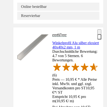
Online bestellbar
Reservierbar
Winkelprofil Alu silber eloxiert
40x40x2 mm, 1 m
Durchschnittliche Bewertung:
4.7 von 5 Sternen. 6
Bewertungen.
(
6
)
Preis — 10,95 € * Alle Preise
inkl. MwSt. und ggf. zzgl.
Versandkosten pro ST
10,95
€
*
/
ST
Entspricht 10,95 € pro
m
(
10,95 €
/
m
)