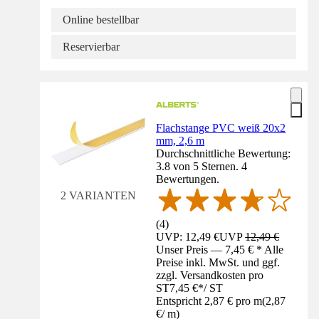
Online bestellbar
Reservierbar
Flachstange PVC weiß 20x2
mm, 2,6 m
Durchschnittliche Bewertung:
3.8 von 5 Sternen. 4
Bewertungen.
2 VARIANTEN
(
4
)
UVP: 12,49 €
UVP
12,49 €
Unser Preis — 7,45 € * Alle
Preise inkl. MwSt. und ggf.
zzgl. Versandkosten pro
ST
7,45 €
*
/
ST
Entspricht 2,87 € pro m
(
2,87
€
/
m
)