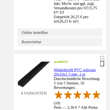
inkl. MwSt. und ggf. zzgl.
Versandkosten pro ST
15,75
€
*
/
ST
Entspricht 26,25 € pro
m²
(
26,25 €
/
m²
)
Online bestellbar
Reservierbar
Winkelprofil PVC schwarz
20x10x1,5 mm, 2 m
Durchschnittliche Bewertung:
5 von 5 Sternen. 10
Bewertungen.
4 VARIANTEN
(
10
)
Preis — 2,30 € * Alle Preise