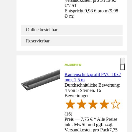
Versandkosten pro ST
19,95
€
*
/
ST
Entspricht 9,98 € pro m
(
9,98
€
/
m
)
Online bestellbar
Reservierbar
Kantenschutzprofil PVC 10x7
mm, 1,5 m
Durchschnittliche Bewertung:
4 von 5 Sternen. 16
Bewertungen.
(
16
)
Preis — 7,75 € * Alle Preise
inkl. MwSt. und ggf. zzgl.
Versandkosten pro Pack
7,75