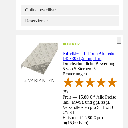
Online bestellbar
Reservierbar
Riffelblech L-Form Alu natur
135x30x1,5 mm, 1 m
Durchschnittliche Bewertung:
5 von 5 Sternen. 5
Bewertungen.
2 VARIANTEN
(
5
)
Preis — 15,80 € * Alle Preise
inkl. MwSt. und ggf. zzgl.
Versandkosten pro ST
15,80
€
*
/
ST
Entspricht 15,80 € pro
m
(
15,80 €
/
m
)