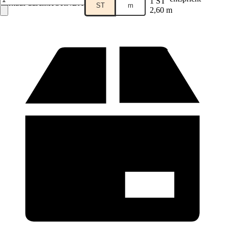
1 ST
Verkauf durch:
HORNBACH
ST
m
2,60 m