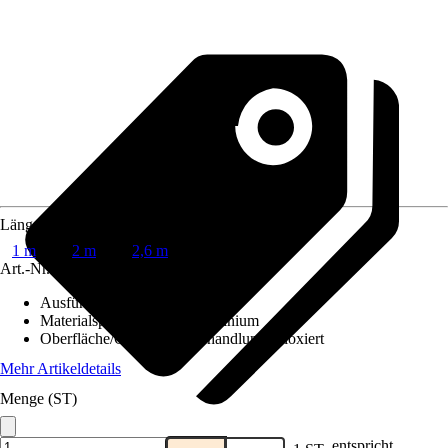
Länge
1 m
2 m
2,6 m
Art.-Nr.
6449191
Ausführung
:
Winkelprofil
Materialspezifizierung
:
Aluminium
Oberfläche/Oberflächenbehandlung
:
Eloxiert
Mehr Artikeldetails
Menge (ST)
entspricht