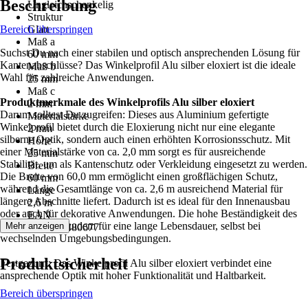
Beschreibung
Ungleichschenkelig
Struktur
Bereich überspringen
Glatt
Maß a
Suchst Du nach einer stabilen und optisch ansprechenden Lösung für
60 mm
Kantenabschlüsse? Das Winkelprofil Alu silber eloxiert ist die ideale
Maß b
Wahl für zahlreiche Anwendungen.
25 mm
Maß c
Produktmerkmale des Winkelprofils Alu silber eloxiert
2 mm
Darum solltest Du zugreifen: Dieses aus Aluminium gefertigte
Materialstärke
Winkelprofil bietet durch die Eloxierung nicht nur eine elegante
2 mm
silberne Optik, sondern auch einen erhöhten Korrosionsschutz. Mit
Höhe
einer Materialstärke von ca. 2,0 mm sorgt es für ausreichende
25 mm
Stabilität, um als Kantenschutz oder Verkleidung eingesetzt zu werden.
Breite
Die Breite von 60,0 mm ermöglicht einen großflächigen Schutz,
60 mm
während die Gesamtlänge von ca. 2,6 m ausreichend Material für
Länge
längere Abschnitte liefert. Dadurch ist es ideal für den Innenausbau
2,6 m
oder auch für dekorative Anwendungen. Die hohe Beständigkeit des
EAN
Materials sorgt zudem für eine lange Lebensdauer, selbst bei
Mehr anzeigen
4004338480677
wechselnden Umgebungsbedingungen.
Produktsicherheit
Festgezurrt: Das Winkelprofil Alu silber eloxiert verbindet eine
ansprechende Optik mit hoher Funktionalität und Haltbarkeit.
Bereich überspringen