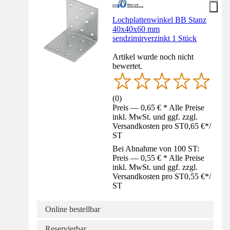
Lochplattenwinkel BB Stanz
40x40x60 mm
sendzimirverzinkt 1 Stück
Artikel wurde noch nicht
bewertet.
(
0
)
Preis — 0,65 € * Alle Preise
inkl. MwSt. und ggf. zzgl.
Versandkosten pro ST
0,65 €
*
/
ST
Bei Abnahme von 100 ST:
Preis — 0,55 € * Alle Preise
inkl. MwSt. und ggf. zzgl.
Versandkosten pro ST
0,55 €
*
/
ST
Online bestellbar
Reservierbar