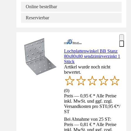
Online bestellbar
Reservierbar
Lochplattenwinkel BB Stanz
80x80x80 sendzimirverzinkt 1
Stück
Artikel wurde noch nicht
bewertet.
(
0
)
Preis — 0,95 € * Alle Preise
inkl. MwSt. und ggf. zzgl.
Versandkosten pro ST
0,95 €
*
/
ST
Bei Abnahme von 25 ST:
Preis — 0,81 € * Alle Preise
inkl. MwSt. und ggf. zzgl.