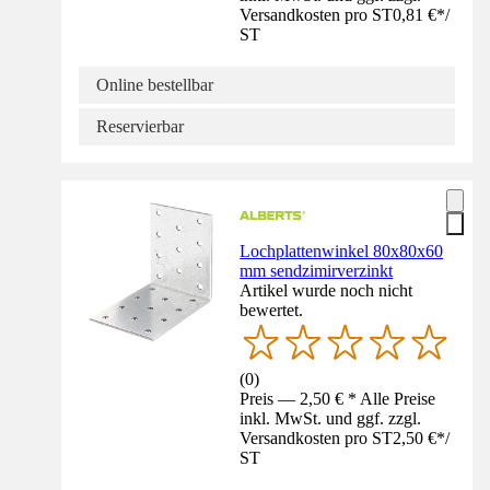
Versandkosten pro ST
0,81 €
*
/
ST
Online bestellbar
Reservierbar
Lochplattenwinkel 80x80x60
mm sendzimirverzinkt
Artikel wurde noch nicht
bewertet.
(
0
)
Preis — 2,50 € * Alle Preise
inkl. MwSt. und ggf. zzgl.
Versandkosten pro ST
2,50 €
*
/
ST