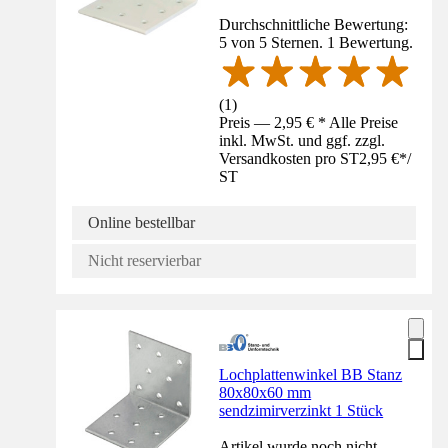
Durchschnittliche Bewertung:
5 von 5 Sternen. 1 Bewertung.
(
1
)
Preis — 2,95 € * Alle Preise
inkl. MwSt. und ggf. zzgl.
Versandkosten pro ST
2,95 €
*
/
ST
Online bestellbar
Nicht reservierbar
Lochplattenwinkel BB Stanz
80x80x60 mm
sendzimirverzinkt 1 Stück
Artikel wurde noch nicht