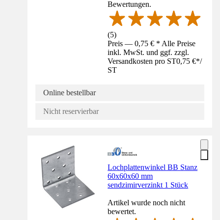
Bewertungen.
(
5
)
Preis — 0,75 € * Alle Preise
inkl. MwSt. und ggf. zzgl.
Versandkosten pro ST
0,75 €
*
/
ST
Online bestellbar
Nicht reservierbar
Lochplattenwinkel BB Stanz
60x60x60 mm
sendzimirverzinkt 1 Stück
Artikel wurde noch nicht
bewertet.