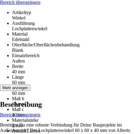
Bereich überspringen
Artikeltyp
Winkel
Ausführung
Lochplattenwinkel
Material
Edelstahl
Oberfläche/Oberflächenbehandlung
Blank
Einsatzbereich
Außen
Breite
40 mm
Länge
60 mm
Maß a
Mehr anzeigen
60 mm
Maß b
Beschreibung
60 mm
Maß c
Bereich überspringen
40 mm
Materialstärke
Benötigst Du eine robuste Verbindung für Deine Bauprojekte im
2 mm
Außenbereich? Der Lochplattenwinkel 60 x 60 x 40 mm von Alberts
Anzahl Löcher