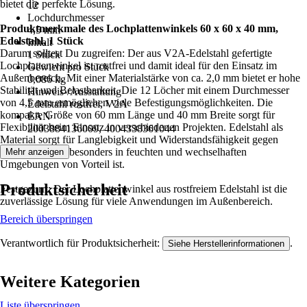
bietet die perfekte Lösung.
12
Lochdurchmesser
Produktmerkmale des Lochplattenwinkels 60 x 60 x 40 mm,
4,5 mm
Edelstahl, 1 Stück
Inhalt
Darum solltest Du zugreifen: Der aus V2A-Edelstahl gefertigte
1 Stück
Lochplattenwinkel ist rostfrei und damit ideal für den Einsatz im
Gewicht pro Stück
Außenbereich. Mit einer Materialstärke von ca. 2,0 mm bietet er hohe
0,086 kg
Stabilität und Belastbarkeit. Die 12 Löcher mit einem Durchmesser
Hinweis-/Ausstattung
von 4,5 mm ermöglichen viele Befestigungsmöglichkeiten. Die
Edelstahl rostfrei, V2A
kompakte Größe von 60 mm Länge und 40 mm Breite sorgt für
EAN
Flexibilität beim Einsatz in verschiedenen Projekten. Edelstahl als
2003884136009, 4004338361044
Material sorgt für Langlebigkeit und Widerstandsfähigkeit gegen
Korrosion, was besonders in feuchten und wechselhaften
Mehr anzeigen
Umgebungen von Vorteil ist.
Produktsicherheit
Festgezurrt: Der Lochplattenwinkel aus rostfreiem Edelstahl ist die
zuverlässige Lösung für viele Anwendungen im Außenbereich.
Bereich überspringen
Verantwortlich für Produktsicherheit:
.
Siehe Herstellerinformationen
Weitere Kategorien
Liste überspringen