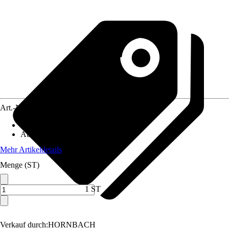
Art.-Nr.
3884136
Artikeltyp
:
Winkel
Ausführung
:
Lochplattenwinkel
Mehr Artikeldetails
Menge (ST)
1 ST
Verkauf durch:
HORNBACH