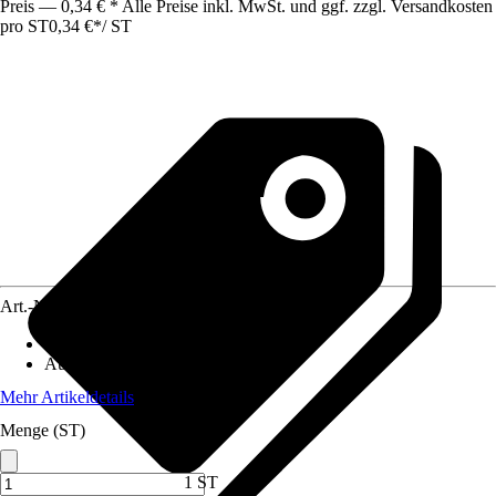
Preis — 0,34 € * Alle Preise inkl. MwSt. und ggf. zzgl. Versandkosten
pro ST
0,34 €
*
/
ST
Art.-Nr.
12299580
Artikeltyp
:
Winkel
Ausführung
:
Lochplattenwinkel
Mehr Artikeldetails
Menge (ST)
1 ST