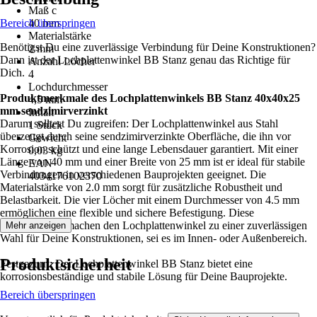
Maß c
Bereich überspringen
40 mm
Materialstärke
Benötigst Du eine zuverlässige Verbindung für Deine Konstruktionen?
2 mm
Dann ist der Lochplattenwinkel BB Stanz genau das Richtige für
Anzahl Löcher
Dich.
4
Lochdurchmesser
Produktmerkmale des Lochplattenwinkels BB Stanz 40x40x25
4,5 mm
mm sendzimirverzinkt
Inhalt
Darum solltest Du zugreifen: Der Lochplattenwinkel aus Stahl
1 Stück
überzeugt durch seine sendzimirverzinkte Oberfläche, die ihn vor
Gewicht
Korrosion schützt und eine lange Lebensdauer garantiert. Mit einer
0,03 kg
Länge von 40 mm und einer Breite von 25 mm ist er ideal für stabile
EAN
Verbindungen in verschiedenen Bauprojekten geeignet. Die
4034176102370
Materialstärke von 2.0 mm sorgt für zusätzliche Robustheit und
Belastbarkeit. Die vier Löcher mit einem Durchmesser von 4.5 mm
ermöglichen eine flexible und sichere Befestigung. Diese
Eigenschaften machen den Lochplattenwinkel zu einer zuverlässigen
Mehr anzeigen
Wahl für Deine Konstruktionen, sei es im Innen- oder Außenbereich.
Produktsicherheit
Festgezurrt: Der Lochplattenwinkel BB Stanz bietet eine
korrosionsbeständige und stabile Lösung für Deine Bauprojekte.
Bereich überspringen