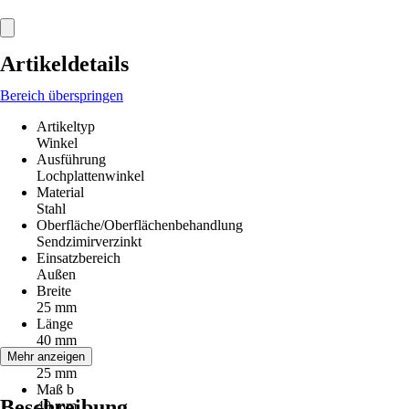
Artikeldetails
Bereich überspringen
Artikeltyp
Winkel
Ausführung
Lochplattenwinkel
Material
Stahl
Oberfläche/Oberflächenbehandlung
Sendzimirverzinkt
Einsatzbereich
Außen
Breite
25 mm
Länge
40 mm
Maß a
Mehr anzeigen
25 mm
Maß b
Beschreibung
40 mm