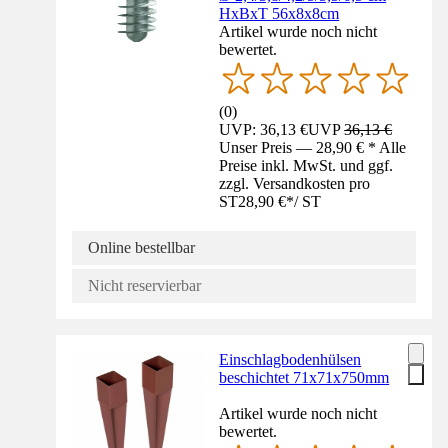
HxBxT 56x8x8cm
Artikel wurde noch nicht
bewertet.
(
0
)
UVP: 36,13 €
UVP
36,13 €
Unser Preis — 28,90 € * Alle
Preise inkl. MwSt. und ggf.
zzgl. Versandkosten pro
ST
28,90 €
*
/
ST
Online bestellbar
Nicht reservierbar
Einschlagbodenhülsen
beschichtet 71x71x750mm
Artikel wurde noch nicht
bewertet.