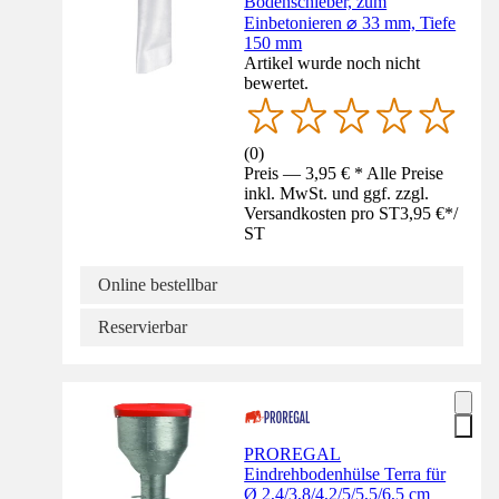
Bodenschieber, zum
Einbetonieren ⌀ 33 mm, Tiefe
150 mm
Artikel wurde noch nicht
bewertet.
(
0
)
Preis — 3,95 € * Alle Preise
inkl. MwSt. und ggf. zzgl.
Versandkosten pro ST
3,95 €
*
/
ST
Online bestellbar
Reservierbar
PROREGAL
Eindrehbodenhülse Terra für
Ø 2,4/3,8/4,2/5/5,5/6,5 cm