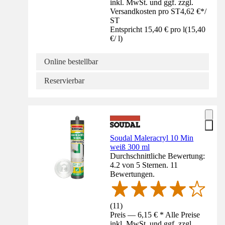
inkl. MwSt. und ggf. zzgl.
Versandkosten pro ST
4,62 €
*
/
ST
Entspricht 15,40 € pro l
(
15,40
€
/
l
)
Online bestellbar
Reservierbar
Soudal Maleracryl 10 Min
weiß 300 ml
Durchschnittliche Bewertung:
4.2 von 5 Sternen. 11
Bewertungen.
(
11
)
Preis — 6,15 € * Alle Preise
inkl. MwSt. und ggf. zzgl.