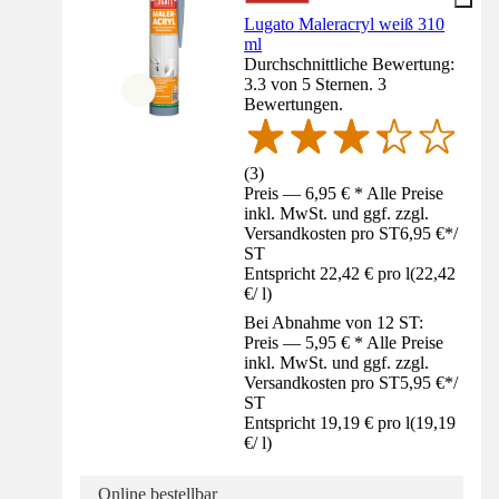
Lugato Maleracryl weiß 310
ml
Durchschnittliche Bewertung:
3.3 von 5 Sternen. 3
Bewertungen.
(
3
)
Preis — 6,95 € * Alle Preise
inkl. MwSt. und ggf. zzgl.
Versandkosten pro ST
6,95 €
*
/
ST
Entspricht 22,42 € pro l
(
22,42
€
/
l
)
Bei Abnahme von 12 ST:
Preis — 5,95 € * Alle Preise
inkl. MwSt. und ggf. zzgl.
Versandkosten pro ST
5,95 €
*
/
ST
Entspricht 19,19 € pro l
(
19,19
€
/
l
)
Online bestellbar