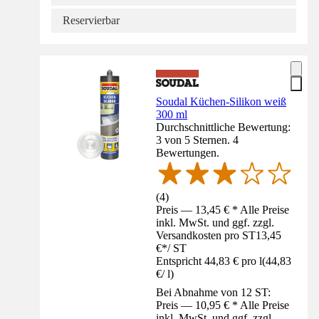
Reservierbar
Soudal Küchen-Silikon weiß
300 ml
Durchschnittliche Bewertung:
3 von 5 Sternen. 4
Bewertungen.
(
4
)
Preis — 13,45 € * Alle Preise
inkl. MwSt. und ggf. zzgl.
Versandkosten pro ST
13,45
€
*
/
ST
Entspricht 44,83 € pro l
(
44,83
€
/
l
)
Bei Abnahme von 12 ST:
Preis — 10,95 € * Alle Preise
inkl. MwSt. und ggf. zzgl.