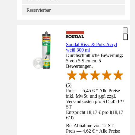
Reservierbar
Soudal Riss- & Putz-Acryl
weiß 300 ml
Durchschnittliche Bewertung:
5 von 5 Sternen. 5
Bewertungen.
(
5
)
Preis — 5,45 € * Alle Preise
inkl. MwSt. und ggf. zzgl.
Versandkosten pro ST
5,45 €
*
/
ST
Entspricht 18,17 € pro l
(
18,17
€
/
l
)
Bei Abnahme von 12 ST:
Preis — 4,62 € * Alle Preise