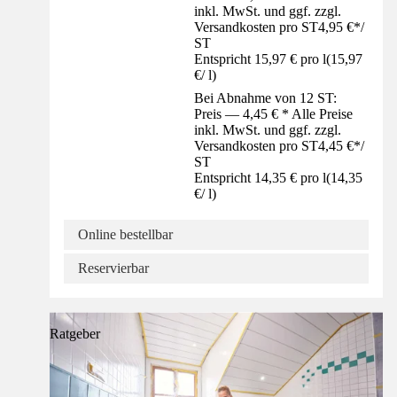
inkl. MwSt. und ggf. zzgl.
Versandkosten pro ST
4,95 €
*
/
ST
Entspricht 15,97 € pro l
(
15,97
€
/
l
)
Bei Abnahme von 12 ST:
Preis — 4,45 € * Alle Preise
inkl. MwSt. und ggf. zzgl.
Versandkosten pro ST
4,45 €
*
/
ST
Entspricht 14,35 € pro l
(
14,35
€
/
l
)
Online bestellbar
Reservierbar
Ratgeber