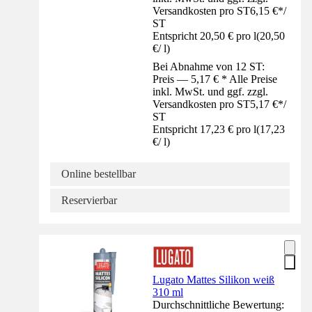
Versandkosten pro ST
6,15 €
*
/
ST
Entspricht 20,50 € pro l
(
20,50
€
/
l
)
Bei Abnahme von 12 ST:
Preis — 5,17 € * Alle Preise
inkl. MwSt. und ggf. zzgl.
Versandkosten pro ST
5,17 €
*
/
ST
Entspricht 17,23 € pro l
(
17,23
€
/
l
)
Online bestellbar
Reservierbar
Lugato Mattes Silikon weiß
310 ml
Durchschnittliche Bewertung: