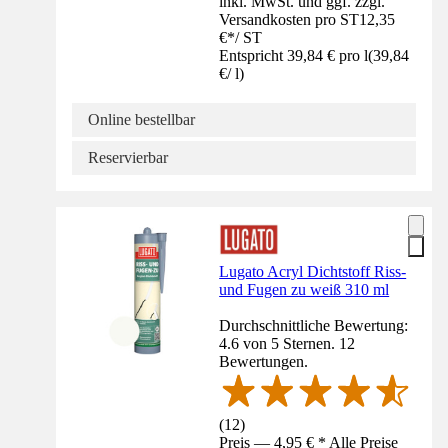
inkl. MwSt. und ggf. zzgl.
Versandkosten pro ST
12,35
€
*
/
ST
Entspricht 39,84 € pro l
(
39,84
€
/
l
)
Online bestellbar
Reservierbar
Lugato Acryl Dichtstoff Riss-
und Fugen zu weiß 310 ml
Durchschnittliche Bewertung:
4.6 von 5 Sternen. 12
Bewertungen.
(
12
)
Preis — 4,95 € * Alle Preise