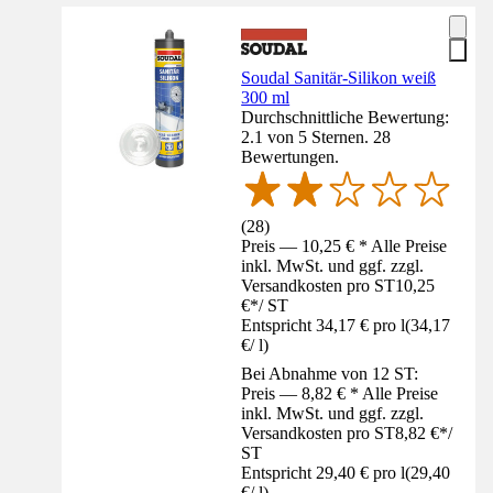
Soudal Sanitär-Silikon weiß
300 ml
Durchschnittliche Bewertung:
2.1 von 5 Sternen. 28
Bewertungen.
(
28
)
Preis — 10,25 € * Alle Preise
inkl. MwSt. und ggf. zzgl.
Versandkosten pro ST
10,25
€
*
/
ST
Entspricht 34,17 € pro l
(
34,17
€
/
l
)
Bei Abnahme von 12 ST:
Preis — 8,82 € * Alle Preise
inkl. MwSt. und ggf. zzgl.
Versandkosten pro ST
8,82 €
*
/
ST
Entspricht 29,40 € pro l
(
29,40
€
/
l
)