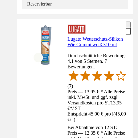
Reservierbar
Lugato Wetterschutz-Silikon
Wie Gummi weiß 310 ml
Durchschnittliche Bewertung:
4.1 von 5 Sternen. 7
Bewertungen.
(
7
)
Preis — 13,95 € * Alle Preise
inkl. MwSt. und ggf. zzgl.
Versandkosten pro ST
13,95
€
*
/
ST
Entspricht 45,00 € pro l
(
45,00
€
/
l
)
Bei Abnahme von 12 ST:
Preis — 12,35 € * Alle Preise