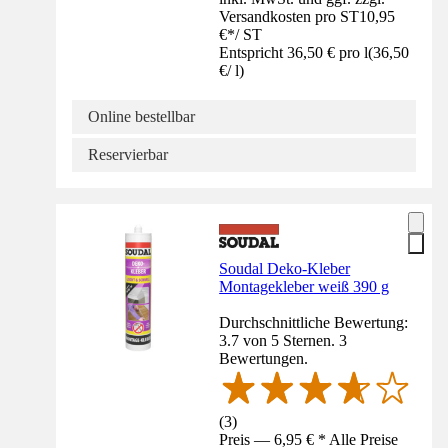
Versandkosten pro ST
10,95
€
*
/
ST
Entspricht 36,50 € pro l
(
36,50
€
/
l
)
Online bestellbar
Reservierbar
Soudal Deko-Kleber
Montagekleber weiß 390 g
Durchschnittliche Bewertung:
3.7 von 5 Sternen. 3
Bewertungen.
(
3
)
Preis — 6,95 € * Alle Preise