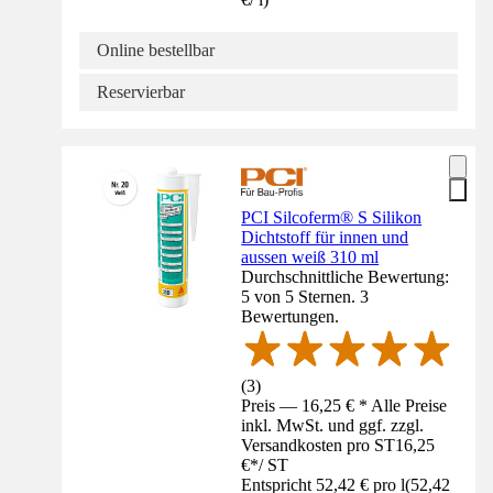
Online bestellbar
Reservierbar
PCI Silcoferm® S Silikon
Dichtstoff für innen und
aussen weiß 310 ml
Durchschnittliche Bewertung:
5 von 5 Sternen. 3
Bewertungen.
(
3
)
Preis — 16,25 € * Alle Preise
inkl. MwSt. und ggf. zzgl.
Versandkosten pro ST
16,25
€
*
/
ST
Entspricht 52,42 € pro l
(
52,42