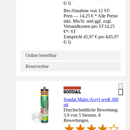
€
/
l
)
Bei Abnahme von 12 ST:
Preis — 14,25 € * Alle Preise
inkl. MwSt. und ggf. zzgl.
Versandkosten pro ST
14,25
€
*
/
ST
Entspricht 45,97 € pro l
(
45,97
€
/
l
)
Online bestellbar
Reservierbar
Soudal Maler-Acryl weiß 300
ml
Durchschnittliche Bewertung:
3.9 von 5 Sternen. 8
Bewertungen.