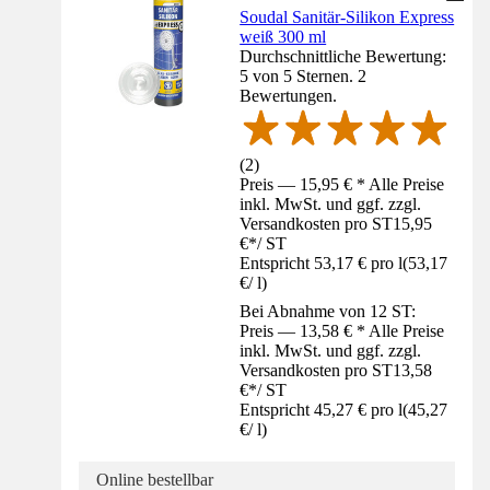
Soudal Sanitär-Silikon Express
weiß 300 ml
Durchschnittliche Bewertung:
5 von 5 Sternen. 2
Bewertungen.
(
2
)
Preis — 15,95 € * Alle Preise
inkl. MwSt. und ggf. zzgl.
Versandkosten pro ST
15,95
€
*
/
ST
Entspricht 53,17 € pro l
(
53,17
€
/
l
)
Bei Abnahme von 12 ST:
Preis — 13,58 € * Alle Preise
inkl. MwSt. und ggf. zzgl.
Versandkosten pro ST
13,58
€
*
/
ST
Entspricht 45,27 € pro l
(
45,27
€
/
l
)
Online bestellbar