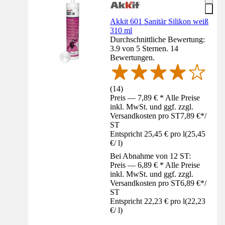
Akkit 601 Sanitär Silikon weiß
310 ml
Durchschnittliche Bewertung:
3.9 von 5 Sternen. 14
Bewertungen.
(
14
)
Preis — 7,89 € * Alle Preise
inkl. MwSt. und ggf. zzgl.
Versandkosten pro ST
7,89 €
*
/
ST
Entspricht 25,45 € pro l
(
25,45
€
/
l
)
Bei Abnahme von 12 ST:
Preis — 6,89 € * Alle Preise
inkl. MwSt. und ggf. zzgl.
Versandkosten pro ST
6,89 €
*
/
ST
Entspricht 22,23 € pro l
(
22,23
€
/
l
)