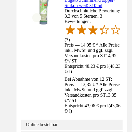
Lugato Schimmel-Stopper-
Silikon weiß 310 ml
Durchschnittliche Bewertung:
3.3 von 5 Sternen. 3
Bewertungen.
(
3
)
Preis — 14,95 € * Alle Preise
inkl. MwSt. und ggf. zzgl.
Versandkosten pro ST
14,95
€
*
/
ST
Entspricht 48,23 € pro l
(
48,23
€
/
l
)
Bei Abnahme von 12 ST:
Preis — 13,35 € * Alle Preise
inkl. MwSt. und ggf. zzgl.
Versandkosten pro ST
13,35
€
*
/
ST
Entspricht 43,06 € pro l
(
43,06
€
/
l
)
Online bestellbar