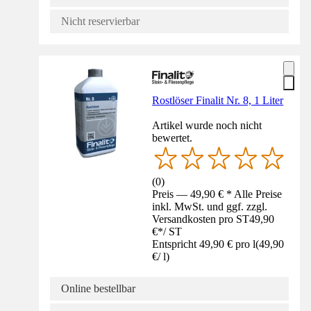
Nicht reservierbar
Rostlöser Finalit Nr. 8, 1 Liter
Artikel wurde noch nicht
bewertet.
(
0
)
Preis — 49,90 € * Alle Preise
inkl. MwSt. und ggf. zzgl.
Versandkosten pro ST
49,90
€
*
/
ST
Entspricht 49,90 € pro l
(
49,90
€
/
l
)
Online bestellbar