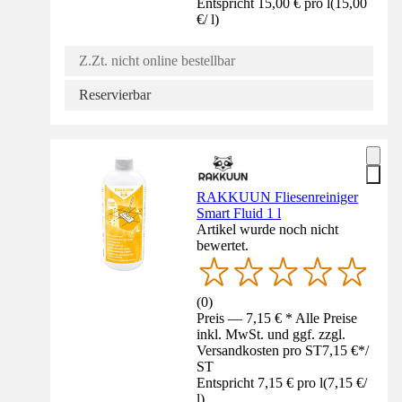
Entspricht 15,00 € pro l
(
15,00
€
/
l
)
Z.Zt. nicht online bestellbar
Reservierbar
RAKKUUN Fliesenreiniger
Smart Fluid 1 l
Artikel wurde noch nicht
bewertet.
(
0
)
Preis — 7,15 € * Alle Preise
inkl. MwSt. und ggf. zzgl.
Versandkosten pro ST
7,15 €
*
/
ST
Entspricht 7,15 € pro l
(
7,15 €
/
l
)