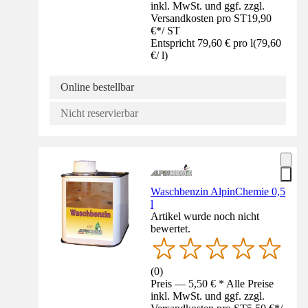
inkl. MwSt. und ggf. zzgl.
Versandkosten pro ST
19,90
€
*
/
ST
Entspricht 79,60 € pro l
(
79,60
€
/
l
)
Online bestellbar
Nicht reservierbar
Waschbenzin AlpinChemie 0,5
l
Artikel wurde noch nicht
bewertet.
(
0
)
Preis — 5,50 € * Alle Preise
inkl. MwSt. und ggf. zzgl.