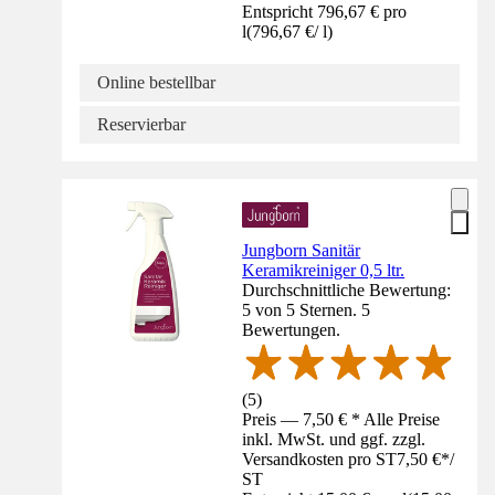
Entspricht 796,67 € pro
l
(
796,67 €
/
l
)
Online bestellbar
Reservierbar
Jungborn Sanitär
Keramikreiniger 0,5 ltr.
Durchschnittliche Bewertung:
5 von 5 Sternen. 5
Bewertungen.
(
5
)
Preis — 7,50 € * Alle Preise
inkl. MwSt. und ggf. zzgl.
Versandkosten pro ST
7,50 €
*
/
ST