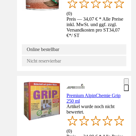
(
0
)
Preis — 34,07 € * Alle Preise
inkl. MwSt. und ggf. zzgl.
Versandkosten pro ST
34,07
€
*
/
ST
Online bestellbar
Nicht reservierbar
Premium AlpinChemie Grip
250 ml
Artikel wurde noch nicht
bewertet.
(
0
)