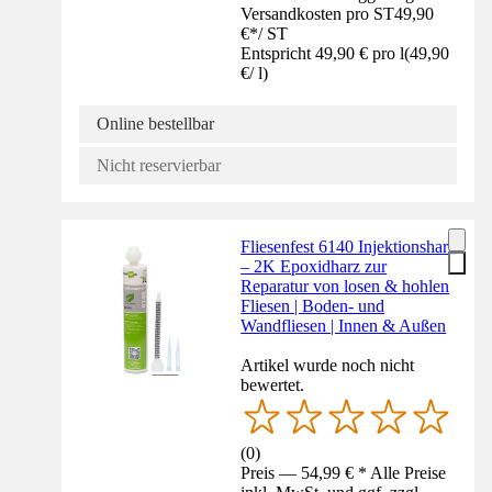
Versandkosten pro ST
49,90
€
*
/
ST
Entspricht 49,90 € pro l
(
49,90
€
/
l
)
Online bestellbar
Nicht reservierbar
Fliesenfest 6140 Injektionsharz
– 2K Epoxidharz zur
Reparatur von losen & hohlen
Fliesen | Boden- und
Wandfliesen | Innen & Außen
Artikel wurde noch nicht
bewertet.
(
0
)
Preis — 54,99 € * Alle Preise