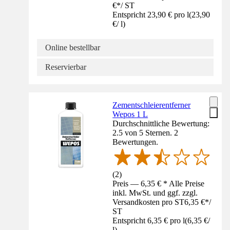
€
*
/
ST
Entspricht 23,90 € pro l
(
23,90
€
/
l
)
Online bestellbar
Reservierbar
Zementschleierentferner
Wepos 1 L
Durchschnittliche Bewertung:
2.5 von 5 Sternen. 2
Bewertungen.
(
2
)
Preis — 6,35 € * Alle Preise
inkl. MwSt. und ggf. zzgl.
Versandkosten pro ST
6,35 €
*
/
ST
Entspricht 6,35 € pro l
(
6,35 €
/
l
)