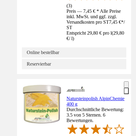
(
3
)
Preis — 7,45 € * Alle Preise
inkl. MwSt. und ggf. zzgl.
Versandkosten pro ST
7,45 €
*
/
ST
Entspricht 29,80 € pro l
(
29,80
€
/
l
)
Online bestellbar
Reservierbar
Natursteinpolish AlpinChemie
400 g
Durchschnittliche Bewertung:
3.5 von 5 Sternen. 6
Bewertungen.