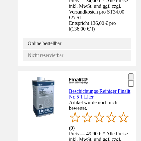
Preis — 34,00 € * Alle Preise
inkl. MwSt. und ggf. zzgl.
Versandkosten pro ST
34,00
€
*
/
ST
Entspricht 136,00 € pro
l
(
136,00 €
/
l
)
Online bestellbar
Nicht reservierbar
Beschichtungs-Reiniger Finalit
Nr. 5 1 Liter
Artikel wurde noch nicht
bewertet.
(
0
)
Preis — 49,90 € * Alle Preise
inkl. MwSt. und ggf. zzgl.