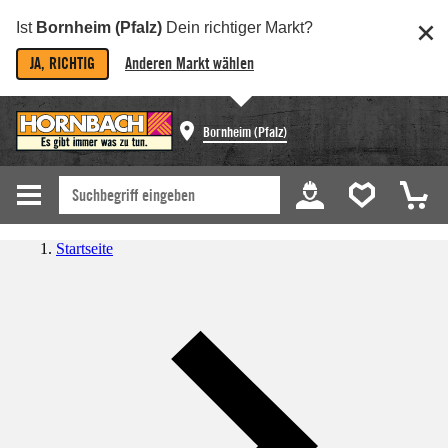
Ist
Bornheim (Pfalz)
Dein richtiger Markt?
JA, RICHTIG
Anderen Markt wählen
Bornheim (Pfalz)
Startseite