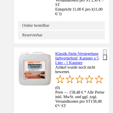
Versandkosten pro ST
5,50 €
*
/
ST
Entspricht 11,00 € pro l
(
11,00
€
/
l
)
Online bestellbar
Reservierbar
Klassik-Stein-Versiegelung
farbvertiefend, Kanister a 5
Liter - 1 Kanister
Artikel wurde noch nicht
bewertet.
(
0
)
Preis — 158,48 € * Alle Preise
inkl. MwSt. und ggf. zzgl.
Versandkosten pro ST
158,48
€
*
/
ST