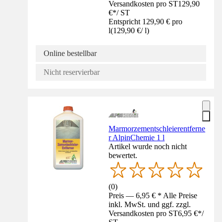
Versandkosten pro ST
129,90
€
*
/
ST
Entspricht 129,90 € pro
l
(
129,90 €
/
l
)
Online bestellbar
Nicht reservierbar
Marmorzementschleierentferne
r AlpinChemie 1 l
Artikel wurde noch nicht
bewertet.
(
0
)
Preis — 6,95 € * Alle Preise
inkl. MwSt. und ggf. zzgl.
Versandkosten pro ST
6,95 €
*
/