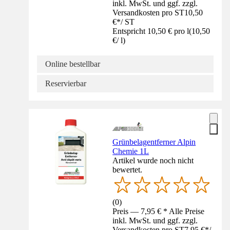
inkl. MwSt. und ggf. zzgl.
Versandkosten pro ST
10,50
€
*
/
ST
Entspricht 10,50 € pro l
(
10,50
€
/
l
)
Online bestellbar
Reservierbar
Grünbelagentferner Alpin
Chemie 1L
Artikel wurde noch nicht
bewertet.
(
0
)
Preis — 7,95 € * Alle Preise
inkl. MwSt. und ggf. zzgl.
Versandkosten pro ST
7,95 €
*
/