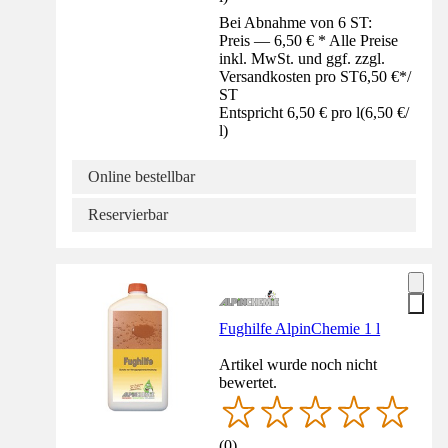
Bei Abnahme von 6 ST:
Preis — 6,50 € * Alle Preise
inkl. MwSt. und ggf. zzgl.
Versandkosten pro ST
6,50 €
*
/
ST
Entspricht 6,50 € pro l
(
6,50 €
/
l
)
Online bestellbar
Reservierbar
Fughilfe AlpinChemie 1 l
Artikel wurde noch nicht
bewertet.
(
0
)