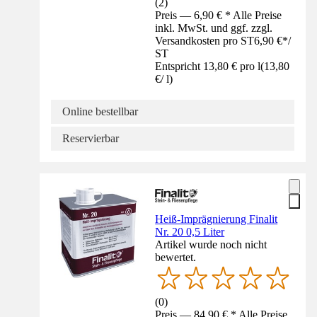
(
2
)
Preis — 6,90 € * Alle Preise
inkl. MwSt. und ggf. zzgl.
Versandkosten pro ST
6,90 €
*
/
ST
Entspricht 13,80 € pro l
(
13,80
€
/
l
)
Online bestellbar
Reservierbar
Heiß-Imprägnierung Finalit
Nr. 20 0,5 Liter
Artikel wurde noch nicht
bewertet.
(
0
)
Preis — 84,90 € * Alle Preise