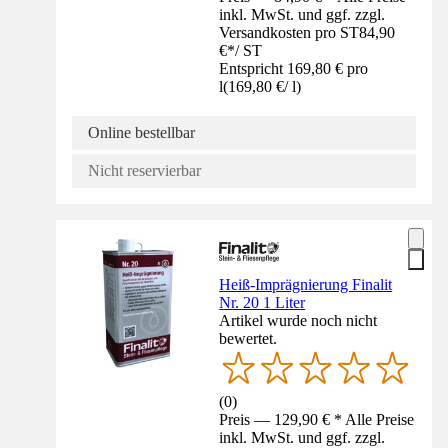
inkl. MwSt. und ggf. zzgl.
Versandkosten pro ST
84,90
€
*
/
ST
Entspricht 169,80 € pro
l
(
169,80 €
/
l
)
Online bestellbar
Nicht reservierbar
Heiß-Imprägnierung Finalit
Nr. 20 1 Liter
Artikel wurde noch nicht
bewertet.
(
0
)
Preis — 129,90 € * Alle Preise
inkl. MwSt. und ggf. zzgl.