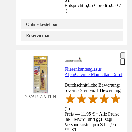
ST
Entspricht 6,95 € pro l
(
6,95 €
/
l
)
Online bestellbar
Reservierbar
Fliesenkantenglasur
AlpinChemie Manhattan 15 ml
Durchschnittliche Bewertung:
5 von 5 Sternen. 1 Bewertung.
3 VARIANTEN
(
1
)
Preis — 11,95 € * Alle Preise
inkl. MwSt. und ggf. zzgl.
Versandkosten pro ST
11,95
€
*
/
ST