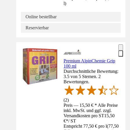
l
)
Online bestellbar
Reservierbar
Premium AlpinChemie Grip
100 ml
Durchschnittliche Bewertung:
3.5 von 5 Sternen. 2
Bewertungen.
(
2
)
Preis — 15,50 € * Alle Preise
inkl. MwSt. und ggf. zzgl.
Versandkosten pro ST
15,50
€
*
/
ST
Entspricht 77,50 € pro l
(
77,50