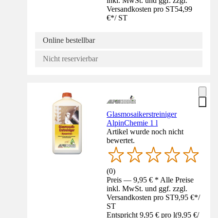
inkl. MwSt. und ggf. zzgl.
Versandkosten pro ST
54,99
€
*
/
ST
Online bestellbar
Nicht reservierbar
Glasmosaikerstreiniger
AlpinChemie 1 l
Artikel wurde noch nicht
bewertet.
(
0
)
Preis — 9,95 € * Alle Preise
inkl. MwSt. und ggf. zzgl.
Versandkosten pro ST
9,95 €
*
/
ST
Entspricht 9,95 € pro l
(
9,95 €
/