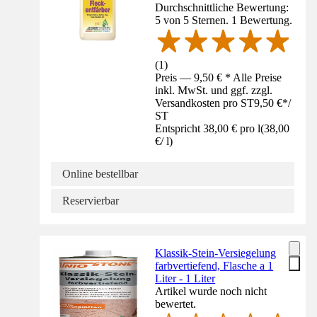
Durchschnittliche Bewertung:
5 von 5 Sternen. 1 Bewertung.
(
1
)
Preis — 9,50 € * Alle Preise
inkl. MwSt. und ggf. zzgl.
Versandkosten pro ST
9,50 €
*
/
ST
Entspricht 38,00 € pro l
(
38,00
€
/
l
)
Online bestellbar
Reservierbar
Klassik-Stein-Versiegelung
farbvertiefend, Flasche a 1
Liter - 1 Liter
Artikel wurde noch nicht
bewertet.