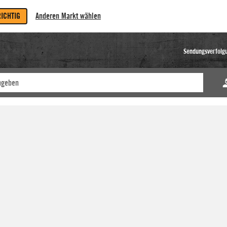
RICHTIG
Anderen Markt wählen
Sendungsverfolg