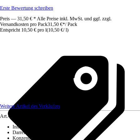
Erste Bewertung schreiben
Preis — 31,50 € * Alle Preise inkl. MwSt. und ggf. zzgl.
Versandkosten pro Pack
31,50 €
*
/
Pack
Entspricht 10,50 € pro l
(
10,50 €
/
l
)
Weitere Artikel des Verkäufers
Art.-Nr.
12595605
Inhalt
:
3 l
Darreichungsform
:
Flüssig
Konzentration
:
Konzentrat