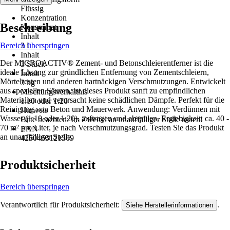
Flüssig
Konzentration
Beschreibung
Konzentrat
Inhalt
Bereich überspringen
3 l
Inhalt
Der MICROACTIV® Zement- und Betonschleierentferner ist die
3 Stück
ideale Lösung zur gründlichen Entfernung von Zementschleiern,
Inhalt
Mörtelresten und anderen hartnäckigen Verschmutzungen. Entwickelt
3 kg
aus speziellen Säuren, ist dieses Produkt sanft zu empfindlichen
Mischungsverhältnis
Materialien und verursacht keine schädlichen Dämpfe. Perfekt für die
1:10 oder 1:20
Reinigung von Beton und Mauerwerk. Anwendung: Verdünnen mit
Hinweis
Wasser (1:10 oder 1:20), auftragen und abspülen. Ergiebigkeit: ca. 40 -
Bitte beachten: Im Zweifel an unauffälliger Stelle testen!
70 m² pro Liter, je nach Verschmutzungsgrad. Testen Sie das Produkt
EAN
an unauffälliger Stelle.
4250463121309
Produktsicherheit
Bereich überspringen
Verantwortlich für Produktsicherheit:
.
Siehe Herstellerinformationen