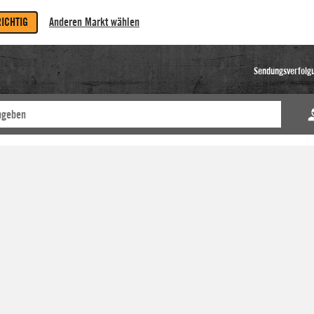
RICHTIG
Anderen Markt wählen
Sendungsverfolg