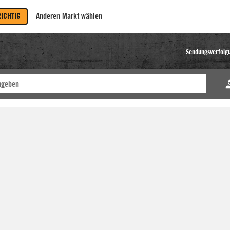
RICHTIG
Anderen Markt wählen
Sendungsverfolg