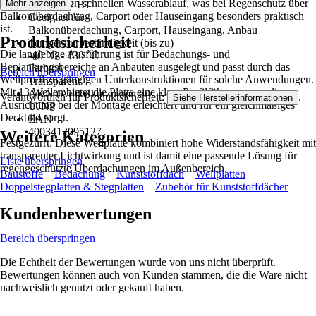
unterstützt sie den schnellen Wasserablauf, was bei Regenschutz über
Mehr anzeigen
DIN 4102 B1
Balkonüberdachung, Carport oder Hauseingang besonders praktisch
Geeignet für
ist.
Balkonüberdachung, Carport, Hauseingang, Anbau
Produktsicherheit
Temperaturbeständigkeit (bis zu)
Die langlebige Ausführung ist für Bedachungs- und
-40 °C - 130 °C
Beplankungsbereiche an Anbauten ausgelegt und passt durch das
Farbton
Bereich überspringen
Wellprofil zu gängigen Unterkonstruktionen für solche Anwendungen.
Transparent
Mit 13 Wellen bietet die Platte eine klare Profilführung, was die
AKN (Artikelkurznummer)
Verantwortlich für Produktsicherheit:
.
Siehe Herstellerinformationen
Ausrichtung bei der Montage erleichtert und für ein gleichmäßiges
UJNP
Deckbild sorgt.
EAN
4003412095127
Weitere Kategorien
Festgezurrt: Diese Wellplatte kombiniert hohe Widerstandsfähigkeit mit
transparenter Lichtwirkung und ist damit eine passende Lösung für
Liste überspringen
regengeschützte Überdachungen im Außenbereich.
Baustoffe
Bedachung
Kunststoffdach
Wellplatten
Doppelstegplatten & Stegplatten
Zubehör für Kunststoffdächer
Kundenbewertungen
Bereich überspringen
Die Echtheit der Bewertungen wurde von uns nicht überprüft.
Bewertungen können auch von Kunden stammen, die die Ware nicht
nachweislich genutzt oder gekauft haben.