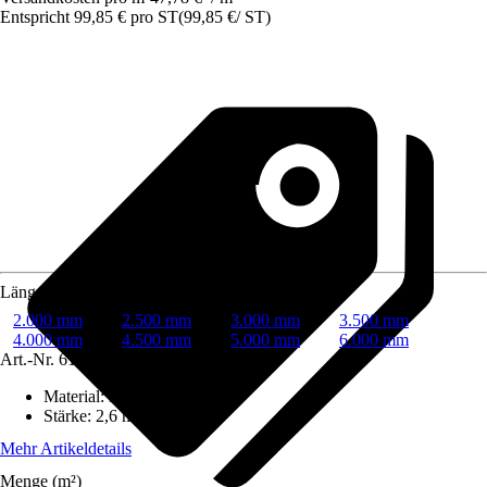
Entspricht 99,85 € pro ST
(
99,85 €
/
ST
)
Länge
2.000 mm
2.500 mm
3.000 mm
3.500 mm
4.000 mm
4.500 mm
5.000 mm
6.000 mm
Art.-Nr.
6107368
Material
:
Kunststoff
Stärke
:
2,6 mm
Mehr Artikeldetails
Menge (m²)