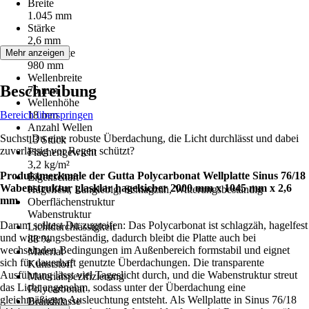
Breite
1.045 mm
Stärke
2,6 mm
Deckbreite
Mehr anzeigen
980 mm
Wellenbreite
Beschreibung
76 mm
Wellenhöhe
Bereich überspringen
18 mm
Anzahl Wellen
Suchst Du eine robuste Überdachung, die Licht durchlässt und dabei
13 Stück
zuverlässig vor Regen schützt?
Flächengewicht
3,2 kg/m²
Produktmerkmale der Gutta Polycarbonat Wellplatte Sinus 76/18
Eigenschaft
Wabenstruktur glasklar hagelsicher 2000 mm x 1045 mm x 2,6
Hagelfest, Langlebig, Schlagzäh, Witterungsbeständig
mm
Oberflächenstruktur
Wabenstruktur
Darum solltest Du zugreifen: Das Polycarbonat ist schlagzäh, hagelfest
Lichtdurchlässigkeit
und witterungsbeständig, dadurch bleibt die Platte auch bei
88 %
wechselnden Bedingungen im Außenbereich formstabil und eignet
Material
sich für dauerhaft genutzte Überdachungen. Die transparente
Kunststoff
Ausführung lässt viel Tageslicht durch, und die Wabenstruktur streut
Materialspezifizierung
das Licht angenehm, sodass unter der Überdachung eine
Polycarbonat
gleichmäßigere Ausleuchtung entsteht. Als Wellplatte in Sinus 76/18
Brandklasse