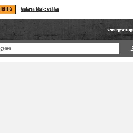
RICHTIG
Anderen Markt wählen
Sendungsverfolg