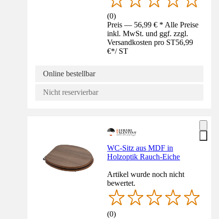
(
0
)
Preis — 56,99 € * Alle Preise
inkl. MwSt. und ggf. zzgl.
Versandkosten pro ST
56,99
€
*
/
ST
Online bestellbar
Nicht reservierbar
WC-Sitz aus MDF in
Holzoptik Rauch-Eiche
Artikel wurde noch nicht
bewertet.
(
0
)