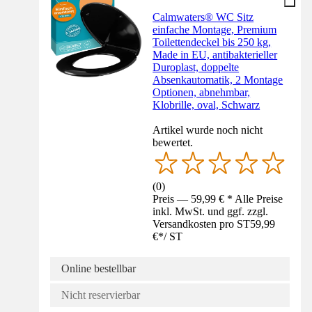
Calmwaters® WC Sitz
einfache Montage, Premium
Toilettendeckel bis 250 kg,
Made in EU, antibakterieller
Duroplast, doppelte
Absenkautomatik, 2 Montage
Optionen, abnehmbar,
Klobrille, oval, Schwarz
Artikel wurde noch nicht
bewertet.
(
0
)
Preis — 59,99 € * Alle Preise
inkl. MwSt. und ggf. zzgl.
Versandkosten pro ST
59,99
€
*
/
ST
Online bestellbar
Nicht reservierbar