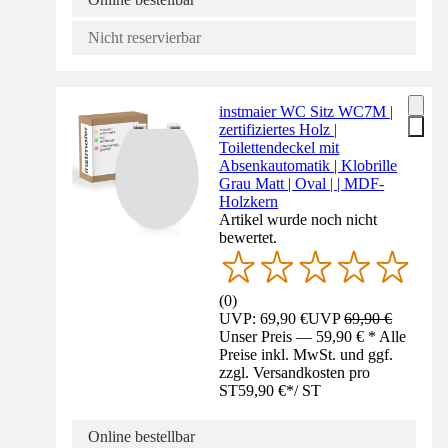
Nicht reservierbar
instmaier WC Sitz WC7M |
zertifiziertes Holz |
Toilettendeckel mit
Absenkautomatik | Klobrille
Grau Matt | Oval | | MDF-
Holzkern
Artikel wurde noch nicht
bewertet.
(
0
)
UVP: 69,90 €
UVP
69,90 €
Unser Preis — 59,90 € * Alle
Preise inkl. MwSt. und ggf.
zzgl. Versandkosten pro
ST
59,90 €
*
/
ST
Online bestellbar