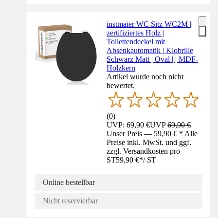
instmaier WC Sitz WC2M |
zertifiziertes Holz |
Toilettendeckel mit
Absenkautomatik | Klobrille
Schwarz Matt | Oval | | MDF-
Holzkern
Artikel wurde noch nicht
bewertet.
(
0
)
UVP: 69,90 €
UVP
69,90 €
Unser Preis — 59,90 € * Alle
Preise inkl. MwSt. und ggf.
zzgl. Versandkosten pro
ST
59,90 €
*
/
ST
Online bestellbar
Nicht reservierbar