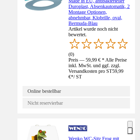
Made in EU, antibakterieller
Duroplast, Absenkautomatik, 2
Montage Optionen,
abnehmbar, Klobrille, oval,
Bermuda-Blau
Artikel wurde noch nicht
bewertet.
(
0
)
Preis — 59,99 € * Alle Preise
inkl. MwSt. und ggf. zzgl.
Versandkosten pro ST
59,99
€
*
/
ST
Online bestellbar
Nicht reservierbar
Wenko WC-Sitz Frog mit