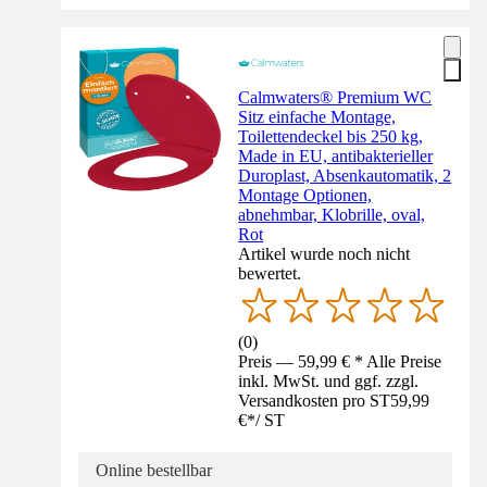
Calmwaters® Premium WC
Sitz einfache Montage,
Toilettendeckel bis 250 kg,
Made in EU, antibakterieller
Duroplast, Absenkautomatik, 2
Montage Optionen,
abnehmbar, Klobrille, oval,
Rot
Artikel wurde noch nicht
bewertet.
(
0
)
Preis — 59,99 € * Alle Preise
inkl. MwSt. und ggf. zzgl.
Versandkosten pro ST
59,99
€
*
/
ST
Online bestellbar