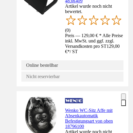
483R409
Artikel wurde noch nicht
bewertet.
(
0
)
Preis — 129,00 € * Alle Preise
inkl. MwSt. und ggf. zzgl.
Versandkosten pro ST
129,00
€
*
/
ST
Online bestellbar
Nicht reservierbar
Wenko WC-Sitz Affe mit
Absenkautomatik
Befestigungsart von oben
18796100
Artikel wurde noch nicht