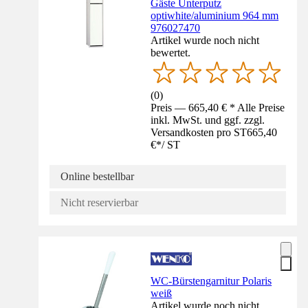
Gäste Unterputz
optiwhite/aluminium 964 mm
976027470
Artikel wurde noch nicht
bewertet.
(
0
)
Preis — 665,40 € * Alle Preise
inkl. MwSt. und ggf. zzgl.
Versandkosten pro ST
665,40
€
*
/
ST
Online bestellbar
Nicht reservierbar
WC-Bürstengarnitur Polaris
weiß
Artikel wurde noch nicht