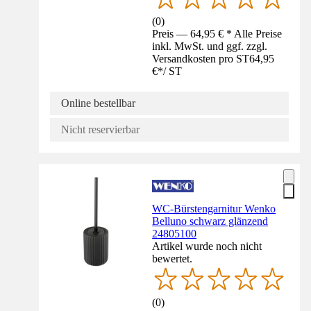
(
0
)
Preis — 64,95 € * Alle Preise
inkl. MwSt. und ggf. zzgl.
Versandkosten pro ST
64,95
€
*
/
ST
Online bestellbar
Nicht reservierbar
WC-Bürstengarnitur Wenko
Belluno schwarz glänzend
24805100
Artikel wurde noch nicht
bewertet.
(
0
)