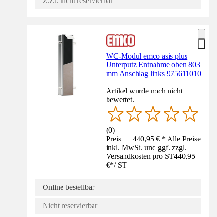
Z.Zt. nicht reservierbar
WC-Modul emco asis plus
Unterputz Entnahme oben 803
mm Anschlag links 975611010
Artikel wurde noch nicht
bewertet.
(
0
)
Preis — 440,95 € * Alle Preise
inkl. MwSt. und ggf. zzgl.
Versandkosten pro ST
440,95
€
*
/
ST
Online bestellbar
Nicht reservierbar