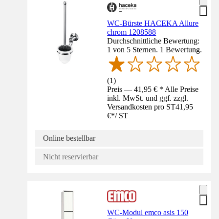
WC-Bürste HACEKA Allure
chrom 1208588
Durchschnittliche Bewertung:
1 von 5 Sternen. 1 Bewertung.
(
1
)
Preis — 41,95 € * Alle Preise
inkl. MwSt. und ggf. zzgl.
Versandkosten pro ST
41,95
€
*
/
ST
Online bestellbar
Nicht reservierbar
WC-Modul emco asis 150