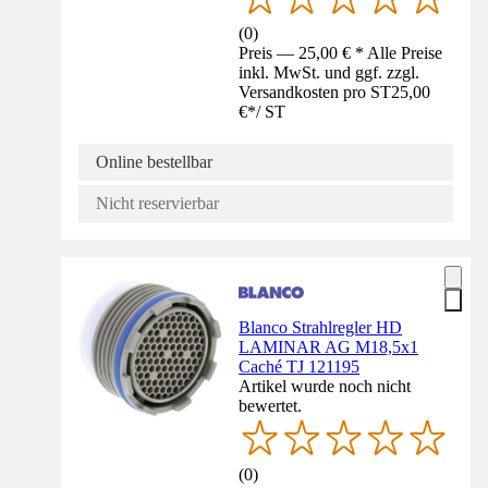
(
0
)
Preis — 25,00 € * Alle Preise
inkl. MwSt. und ggf. zzgl.
Versandkosten pro ST
25,00
€
*
/
ST
Online bestellbar
Nicht reservierbar
Blanco Strahlregler HD
LAMINAR AG M18,5x1
Caché TJ 121195
Artikel wurde noch nicht
bewertet.
(
0
)