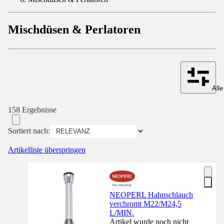
Mischdüsen & Perlatoren
Alle
158 Ergebnisse
Sortiert nach:
Artikelliste überspringen
NEOPERL Hahnschlauch
verchromt M22/M24,5
L/MIN.
Artikel wurde noch nicht