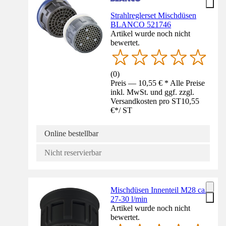
Strahlreglerset Mischdüsen
BLANCO 521746
Artikel wurde noch nicht
bewertet.
(
0
)
Preis — 10,55 € * Alle Preise
inkl. MwSt. und ggf. zzgl.
Versandkosten pro ST
10,55
€
*
/
ST
Online bestellbar
Nicht reservierbar
Mischdüsen Innenteil M28 ca.
27-30 l/min
Artikel wurde noch nicht
bewertet.