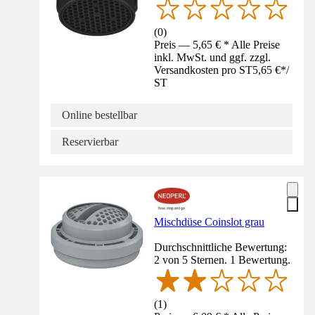
(
0
)
Preis — 5,65 € * Alle Preise
inkl. MwSt. und ggf. zzgl.
Versandkosten pro ST
5,65 €
*
/
ST
Online bestellbar
Reservierbar
Mischdüse Coinslot grau
Durchschnittliche Bewertung:
2 von 5 Sternen. 1 Bewertung.
(
1
)