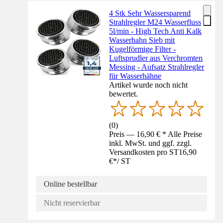
4 Stk Sehr Wassersparend
Strahlregler M24 Wasserfluss
5l/min - High Tech Anti Kalk
Wasserhahn Sieb mit
Kugelförmige Filter -
Luftsprudler aus Verchromten
Messing - Aufsatz Strahlregler
für Wasserhähne
Artikel wurde noch nicht
bewertet.
(
0
)
Preis — 16,90 € * Alle Preise
inkl. MwSt. und ggf. zzgl.
Versandkosten pro ST
16,90
€
*
/
ST
Online bestellbar
Nicht reservierbar