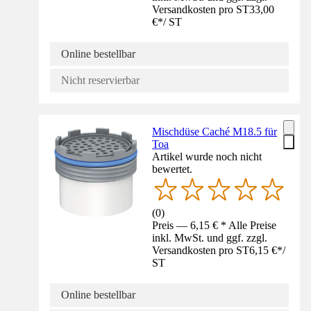
Versandkosten pro ST
33,00
€
*
/
ST
Online bestellbar
Nicht reservierbar
Mischdüse Caché M18.5 für
Toa
Artikel wurde noch nicht
bewertet.
(
0
)
Preis — 6,15 € * Alle Preise
inkl. MwSt. und ggf. zzgl.
Versandkosten pro ST
6,15 €
*
/
ST
Online bestellbar