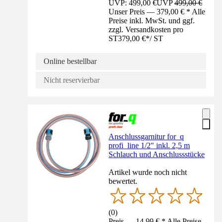
UVP: 499,00 €
UVP
499,00 €
Unser Preis — 379,00 € * Alle
Preise inkl. MwSt. und ggf.
zzgl. Versandkosten pro
ST
379,00 €
*
/
ST
Online bestellbar
Nicht reservierbar
Anschlussgarnitur for_q
profi_line 1/2" inkl. 2,5 m
Schlauch und Anschlussstücke
Artikel wurde noch nicht
bewertet.
(
0
)
Preis — 14,99 € * Alle Preise