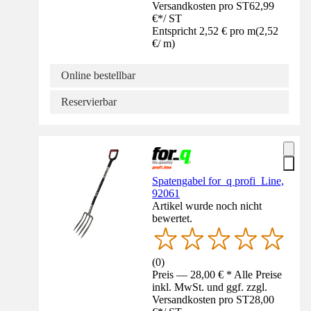
Versandkosten pro ST
62,99
€
*
/
ST
Entspricht 2,52 € pro m
(
2,52
€
/
m
)
Online bestellbar
Reservierbar
Spatengabel for_q profi_Line,
92061
Artikel wurde noch nicht
bewertet.
(
0
)
Preis — 28,00 € * Alle Preise
inkl. MwSt. und ggf. zzgl.
Versandkosten pro ST
28,00