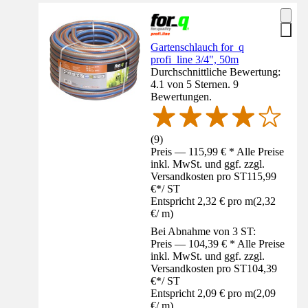
Gartenschlauch for_q
profi_line 3/4", 50m
Durchschnittliche Bewertung:
4.1 von 5 Sternen. 9
Bewertungen.
(
9
)
Preis — 115,99 € * Alle Preise
inkl. MwSt. und ggf. zzgl.
Versandkosten pro ST
115,99
€
*
/
ST
Entspricht 2,32 € pro m
(
2,32
€
/
m
)
Bei Abnahme von 3 ST:
Preis — 104,39 € * Alle Preise
inkl. MwSt. und ggf. zzgl.
Versandkosten pro ST
104,39
€
*
/
ST
Entspricht 2,09 € pro m
(
2,09
€
/
m
)