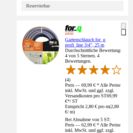
Reservierbar
Gartenschlauch for_q
profi_line 3/4", 25 m
Durchschnittliche Bewertung:
4 von 5 Sternen. 4
Bewertungen.
(
4
)
Preis — 69,99 € * Alle Preise
inkl. MwSt. und ggf. zzgl.
Versandkosten pro ST
69,99
€
*
/
ST
Entspricht 2,80 € pro m
(
2,80
€
/
m
)
Bei Abnahme von 5 ST:
Preis — 62,99 € * Alle Preise
inkl. MwSt. und ggf. zzgl.