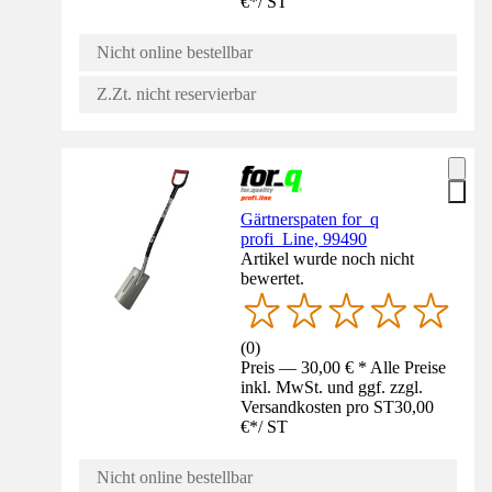
€
*
/
ST
Nicht online bestellbar
Z.Zt. nicht reservierbar
Gärtnerspaten for_q
profi_Line, 99490
Artikel wurde noch nicht
bewertet.
(
0
)
Preis — 30,00 € * Alle Preise
inkl. MwSt. und ggf. zzgl.
Versandkosten pro ST
30,00
€
*
/
ST
Nicht online bestellbar