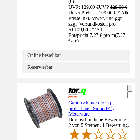
(
0
)
UVP: 129,00 €
UVP
129,00 €
Unser Preis — 109,00 € * Alle
Preise inkl. MwSt. und ggf.
zzgl. Versandkosten pro
ST
109,00 €
*
/
ST
Entspricht 7,27 € pro m
(
7,27
€
/
m
)
Online bestellbar
Reservierbar
Gartenschlauch for_q
profi_Line 19mm 3/4",
Meterware
Durchschnittliche Bewertung:
2 von 5 Sternen. 1 Bewertung.