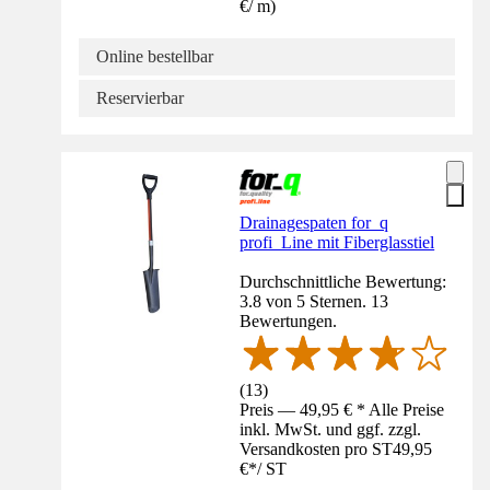
€
/
m
)
Online bestellbar
Reservierbar
Drainagespaten for_q
profi_Line mit Fiberglasstiel
Durchschnittliche Bewertung:
3.8 von 5 Sternen. 13
Bewertungen.
(
13
)
Preis — 49,95 € * Alle Preise
inkl. MwSt. und ggf. zzgl.
Versandkosten pro ST
49,95
€
*
/
ST