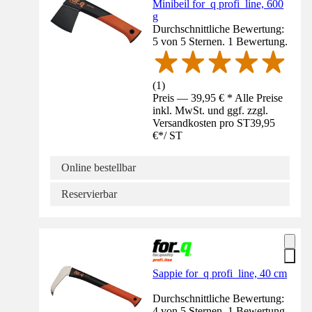
Minibeil for_q profi_line, 600
g
Durchschnittliche Bewertung:
5 von 5 Sternen. 1 Bewertung.
(
1
)
Preis — 39,95 € * Alle Preise
inkl. MwSt. und ggf. zzgl.
Versandkosten pro ST
39,95
€
*
/
ST
Online bestellbar
Reservierbar
Sappie for_q profi_line, 40 cm
Durchschnittliche Bewertung:
4 von 5 Sternen. 1 Bewertung.