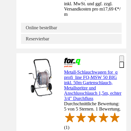
inkl. MwSt. und ggf. zzgl.
Versandkosten pro m
17,69 €
*
/
m
Online bestellbar
Reservierbar
Metall-Schlauchwagen for_q
profi_line FQ-MSW 50 BIG
inkl. 50m Gartenschlauch,
Metallspritze und
Anschlusschlauch 1,5m, echter
3/4" Durchfluss
Durchschnittliche Bewertung:
5 von 5 Sternen. 1 Bewertung.
(
1
)