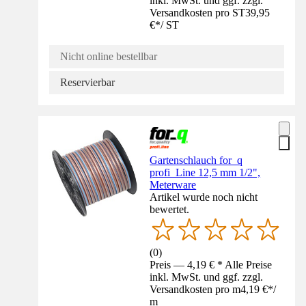
inkl. MwSt. und ggf. zzgl.
Versandkosten pro ST
39,95
€
*
/
ST
Nicht online bestellbar
Reservierbar
Gartenschlauch for_q
profi_Line 12,5 mm 1/2",
Meterware
Artikel wurde noch nicht
bewertet.
(
0
)
Preis — 4,19 € * Alle Preise
inkl. MwSt. und ggf. zzgl.
Versandkosten pro m
4,19 €
*
/
m