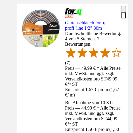
Gartenschlauch for_q
profi_line 1/2" 30m
Durchschnittliche Bewertung:
4 von 5 Sternen. 7
Bewertungen.
(
7
)
Preis — 49,99 € * Alle Preise
inkl. MwSt. und ggf. zzgl.
Versandkosten pro ST
49,99
€
*
/
ST
Entspricht 1,67 € pro m
(
1,67
€
/
m
)
Bei Abnahme von 10 ST:
Preis — 44,99 € * Alle Preise
inkl. MwSt. und ggf. zzgl.
Versandkosten pro ST
44,99
€
*
/
ST
Entspricht 1,50 € pro m
(
1,50