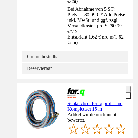
€
/
m
)
Bei Abnahme von 5 ST:
Preis — 80,99 € * Alle Preise
inkl. MwSt. und ggf. zzgl.
Versandkosten pro ST
80,99
€
*
/
ST
Entspricht 1,62 € pro m
(
1,62
€
/
m
)
Online bestellbar
Reservierbar
Schlauchset for_q profi_line
Komplettset 15 m
Artikel wurde noch nicht
bewertet.