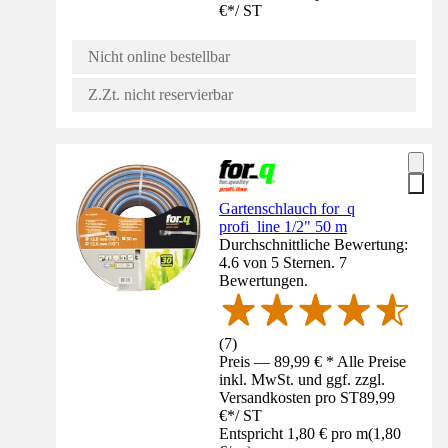
€
*
/
ST
Nicht online bestellbar
Z.Zt. nicht reservierbar
Gartenschlauch for_q
profi_line 1/2" 50 m
Durchschnittliche Bewertung:
4.6 von 5 Sternen. 7
Bewertungen.
(
7
)
Preis — 89,99 € * Alle Preise
inkl. MwSt. und ggf. zzgl.
Versandkosten pro ST
89,99
€
*
/
ST
Entspricht 1,80 € pro m
(
1,80