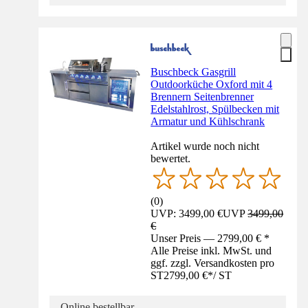
Buschbeck Gasgrill
Outdoorküche Oxford mit 4
Brennern Seitenbrenner
Edelstahlrost, Spülbecken mit
Armatur und Kühlschrank
Artikel wurde noch nicht
bewertet.
(
0
)
UVP: 3499,00 €
UVP
3499,00
€
Unser Preis — 2799,00 € *
Alle Preise inkl. MwSt. und
ggf. zzgl. Versandkosten pro
ST
2799,00 €
*
/
ST
Online bestellbar