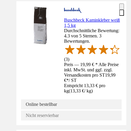
Buschbeck Kaminkleber weiß
1,5 kg
Durchschnittliche Bewertung:
4.3 von 5 Sternen. 3
Bewertungen.
(
3
)
Preis — 19,99 € * Alle Preise
inkl. MwSt. und ggf. zzgl.
Versandkosten pro ST
19,99
€
*
/
ST
Entspricht 13,33 € pro
kg
(
13,33 €
/
kg
)
Online bestellbar
Nicht reservierbar