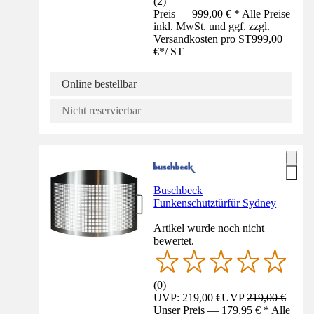
(
2
)
Preis — 999,00 € * Alle Preise
inkl. MwSt. und ggf. zzgl.
Versandkosten pro ST
999,00
€
*
/
ST
Online bestellbar
Nicht reservierbar
Buschbeck
Funkenschutztürfür Sydney
Artikel wurde noch nicht
bewertet.
(
0
)
UVP: 219,00 €
UVP
219,00 €
Unser Preis — 179,95 € * Alle