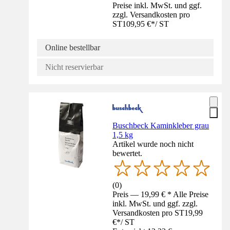
Preise inkl. MwSt. und ggf.
zzgl. Versandkosten pro
ST
109,95 €
*
/
ST
Online bestellbar
Nicht reservierbar
Buschbeck Kaminkleber grau
1,5 kg
Artikel wurde noch nicht
bewertet.
(
0
)
Preis — 19,99 € * Alle Preise
inkl. MwSt. und ggf. zzgl.
Versandkosten pro ST
19,99
€
*
/
ST