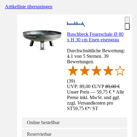
Artikelliste überspringen
Buschbeck Feuerschale Ø 80
x H 30 cm Eisen eisengrau
Durchschnittliche Bewertung:
4.1 von 5 Sternen. 39
Bewertungen.
(
39
)
UVP: 89,00 €
UVP
89,00 €
Unser Preis — 59,75 € * Alle
Preise inkl. MwSt. und ggf.
zzgl. Versandkosten pro
ST
59,75 €
*
/
ST
Online bestellbar
Reservierbar