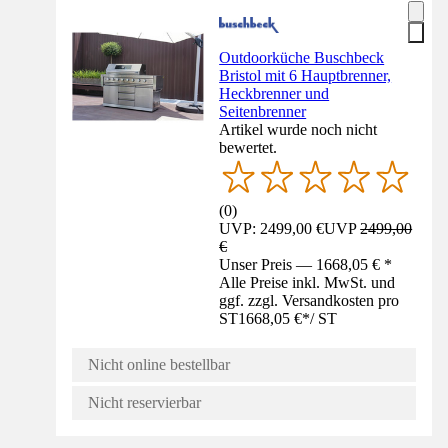
Outdoorküche Buschbeck
Bristol mit 6 Hauptbrenner,
Heckbrenner und
Seitenbrenner
Artikel wurde noch nicht
bewertet.
(
0
)
UVP: 2499,00 €
UVP
2499,00
€
Unser Preis — 1668,05 € *
Alle Preise inkl. MwSt. und
ggf. zzgl. Versandkosten pro
ST
1668,05 €
*
/
ST
Nicht online bestellbar
Nicht reservierbar