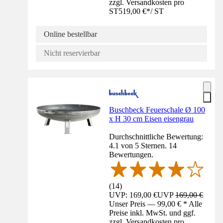
zzgl. Versandkosten pro
ST
519,00 €
*
/
ST
Online bestellbar
Nicht reservierbar
Buschbeck Feuerschale Ø 100
x H 30 cm Eisen eisengrau
Durchschnittliche Bewertung:
4.1 von 5 Sternen. 14
Bewertungen.
(
14
)
UVP: 169,00 €
UVP
169,00 €
Unser Preis — 99,00 € * Alle
Preise inkl. MwSt. und ggf.
zzgl. Versandkosten pro