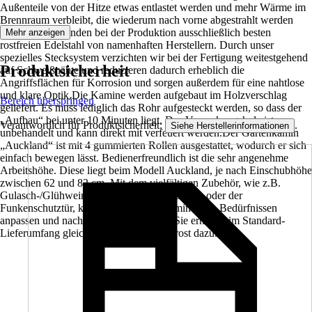
Außenteile von der Hitze etwas entlastet werden und mehr Wärme im
Brennraum verbleibt, die wiederum nach vorne abgestrahlt werden
kann.Wir verwenden bei der Produktion ausschließlich besten
Mehr anzeigen
rostfreien Edelstahl von namenhaften Herstellern. Durch unser
spezielles Stecksystem verzichten wir bei der Fertigung weitestgehend
Produktsicherheit
auf Schweißnähte und reduzieren dadurch erheblich die
Angriffsflächen für Korrosion und sorgen außerdem für eine nahtlose
und klare Optik.Die Kamine werden aufgebaut im Holzverschlag
Bereich überspringen
geliefert. Es muss lediglich das Rohr aufgesteckt werden, so dass der
„Aufbau“ bei unter 10 Minuten liegt. Das Verpackungsholz ist
Verantwortlich für Produktsicherheit:
.
Siehe Herstellerinformationen
unbehandelt und kann direkt mit verfeuert werden.Der Gartenkamin
„Auckland“ ist mit 4 gummierten Rollen ausgestattet, wodurch er sich
einfach bewegen lässt. Bedienerfreundlich ist die sehr angenehme
Arbeitshöhe. Diese liegt beim Modell Auckland, je nach Einschubhöhe
zwischen 62 und 82 cm. Mit dem vielfältigen Zubehör, wie z.B.
Gulasch-/Glühweintopf, der Fettauffangschale oder der
Funkenschutztür, können Sie diesen Kamin Ihren Bedürfnissen
anpassen und nach Belieben erweitern. Sie erhalten im Standard-
Lieferumfang gleich den Edelstahl-Grillrost dazu.