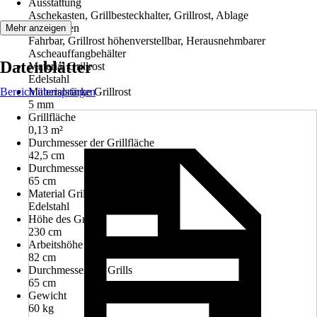
Ausstattung
Aschekasten, Grillbesteckhalter, Grillrost, Ablage
Funktionen
Mehr anzeigen
Fahrbar, Grillrost höhenverstellbar, Herausnehmbarer
Ascheauffangbehälter
Datenblätter
Material Grillrost
Edelstahl
Bereich überspringen
Materialstärke Grillrost
5 mm
Grillfläche
0,13 m²
Durchmesser der Grillfläche
42,5 cm
Durchmesser des Warmhalterost
65 cm
Material Grill
Edelstahl
Höhe des Grills
230 cm
Arbeitshöhe
82 cm
Durchmesser des Grills
65 cm
Gewicht
60 kg