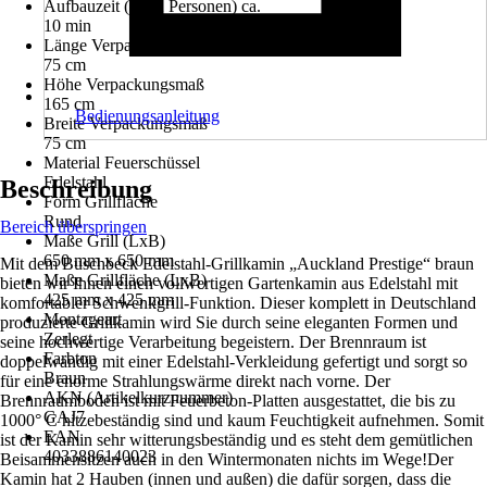
Aufbauzeit (mit 2 Personen) ca.
10 min
Länge Verpackungsmaß
75 cm
Höhe Verpackungsmaß
165 cm
Bedienungsanleitung
Breite Verpackungsmaß
75 cm
Material Feuerschüssel
Edelstahl
Beschreibung
Form Grillfläche
Rund
Bereich überspringen
Maße Grill (LxB)
650 mm x 650 mm
Mit dem Buschbeck Edelstahl-Grillkamin „Auckland Prestige“ braun
Maße Grillfläche (LxB)
bieten wir Ihnen einen vollwertigen Gartenkamin aus Edelstahl mit
425 mm x 425 mm
komfortabler Schwenkgrill-Funktion. Dieser komplett in Deutschland
Montageart
produzierte Grillkamin wird Sie durch seine eleganten Formen und
Zerlegt
seine hochwertige Verarbeitung begeistern. Der Brennraum ist
Farbton
doppelwandig mit einer Edelstahl-Verkleidung gefertigt und sorgt so
Braun
für eine enorme Strahlungswärme direkt nach vorne. Der
AKN (Artikelkurznummer)
Brennraumboden ist mit Feuerbeton-Platten ausgestattet, die bis zu
GAJ7
1000° C hitzebeständig sind und kaum Feuchtigkeit aufnehmen. Somit
EAN
ist der Kamin sehr witterungsbeständig und es steht dem gemütlichen
4033886140023
Beisammensitzen auch in den Wintermonaten nichts im Wege!Der
Kamin hat 2 Hauben (innen und außen) die dafür sorgen, dass die