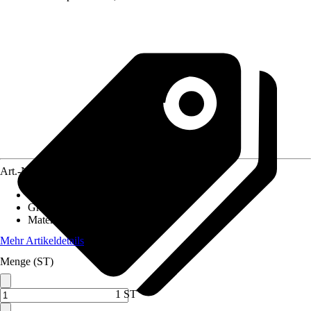
Art.-Nr.
5774205
Material Grill
:
Edelstahl
Grillmethode
:
Holzkohle, Holz
Material Grillrost
:
Edelstahl
Mehr Artikeldetails
Menge (ST)
1 ST