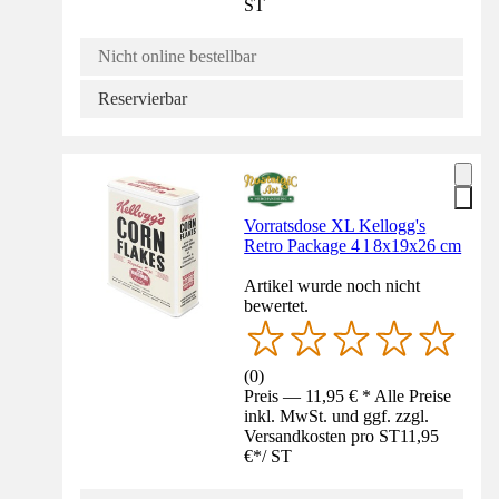
ST
Nicht online bestellbar
Reservierbar
Vorratsdose XL Kellogg's
Retro Package 4 l 8x19x26 cm
Artikel wurde noch nicht
bewertet.
(
0
)
Preis — 11,95 € * Alle Preise
inkl. MwSt. und ggf. zzgl.
Versandkosten pro ST
11,95
€
*
/
ST