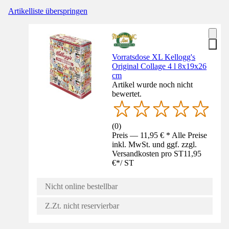
Artikelliste überspringen
Vorratsdose XL Kellogg's
Original Collage 4 l 8x19x26
cm
Artikel wurde noch nicht
bewertet.
(
0
)
Preis — 11,95 € * Alle Preise
inkl. MwSt. und ggf. zzgl.
Versandkosten pro ST
11,95
€
*
/
ST
Nicht online bestellbar
Z.Zt. nicht reservierbar