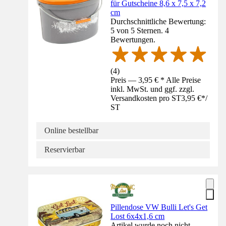
für Gutscheine 8,6 x 7,5 x 7,2
cm
Durchschnittliche Bewertung:
5 von 5 Sternen. 4
Bewertungen.
(
4
)
Preis — 3,95 € * Alle Preise
inkl. MwSt. und ggf. zzgl.
Versandkosten pro ST
3,95 €
*
/
ST
Online bestellbar
Reservierbar
Pillendose VW Bulli Let's Get
Lost 6x4x1,6 cm
Artikel wurde noch nicht