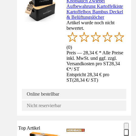
Knoblauch Zwiebel
Aufbewahrung Kartoffelkiste
Kartoffelbox Bambus Deckel
& Belüftungslöcher
Artikel wurde noch nicht
bewertet.
(
0
)
Preis — 28,34 € * Alle Preise
inkl. MwSt. und ggf. zzgl.
Versandkosten pro ST
28,34
€
*
/
ST
Entspricht 28,34 € pro
ST
(
28,34 €
/
ST
)
Online bestellbar
Nicht reservierbar
Top Artikel