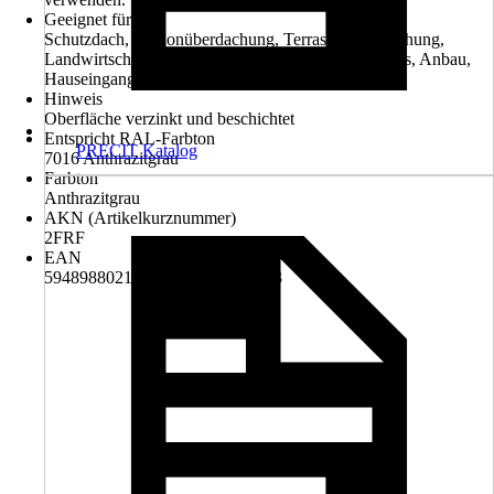
Geeignet für
Schutzdach, Balkonüberdachung, Terrassenüberdachung,
Landwirtschaftsgebäude, Wohngebäude, Gartenhaus, Anbau,
Hauseingang, Dachsanierung
Hinweis
Oberfläche verzinkt und beschichtet
Entspricht RAL-Farbton
PRECIT Katalog
7016 Anthrazitgrau
Farbton
Anthrazitgrau
AKN (Artikelkurznummer)
2FRF
EAN
5948988021455, 5948988038613