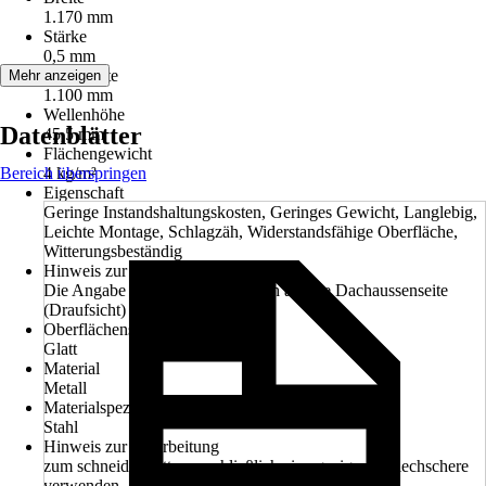
1.170 mm
Stärke
0,5 mm
Deckbreite
Mehr anzeigen
1.100 mm
Wellenhöhe
Datenblätter
45,5 mm
Flächengewicht
Bereich überspringen
4 kg/m²
Eigenschaft
Geringe Instandshaltungskosten, Geringes Gewicht, Langlebig,
Leichte Montage, Schlagzäh, Widerstandsfähige Oberfläche,
Witterungsbeständig
Hinweis zur Farbe
Die Angabe der Farbe bezieht sich auf die Dachaussenseite
(Draufsicht)
Oberflächenstruktur
Glatt
Material
Metall
Materialspezifizierung
Stahl
Hinweis zur Verarbeitung
zum schneiden bitte ausschließlich eine geeignete Blechschere
verwenden.