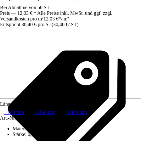
Bei Abnahme von 50 ST:
Preis — 12,03 € * Alle Preise inkl. MwSt. und ggf. zzgl.
Versandkosten pro m²
12,03 €
*
/
m²
Entspricht 30,40 € pro ST
(
30,40 €
/
ST
)
Länge
1.100 mm
2.160 mm
2.860 mm
Art.-Nr.
8457267
Material
:
Metall
Stärke
:
0,5 mm