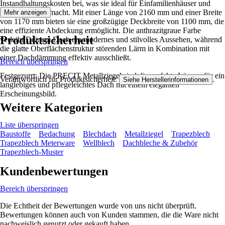
Instandhaltungskosten bei, was sie ideal für Einfamilienhäuser und
Feriendomizile macht. Mit einer Länge von 2160 mm und einer Breite
Mehr anzeigen
von 1170 mm bieten sie eine großzügige Deckbreite von 1100 mm, die
eine effiziente Abdeckung ermöglicht. Die anthrazitgraue Farbe
Produktsicherheit
verleiht Deinem Dach ein modernes und stilvolles Aussehen, während
die glatte Oberflächenstruktur störenden Lärm in Kombination mit
einer Dachdämmung effektiv ausschließt.
Bereich überspringen
Festgezurrt: Die PRECIT Metallziegel sind die perfekte Lösung für ein
Verantwortlich für Produktsicherheit:
.
Siehe Herstellerinformationen
langlebiges und pflegeleichtes Dach mit einem eleganten
Erscheinungsbild.
Weitere Kategorien
Liste überspringen
Baustoffe
Bedachung
Blechdach
Metallziegel
Trapezblech
Trapezblech Meterware
Wellblech
Dachbleche & Zubehör
Trapezblech-Muster
Kundenbewertungen
Bereich überspringen
Die Echtheit der Bewertungen wurde von uns nicht überprüft.
Bewertungen können auch von Kunden stammen, die die Ware nicht
nachweislich genutzt oder gekauft haben.