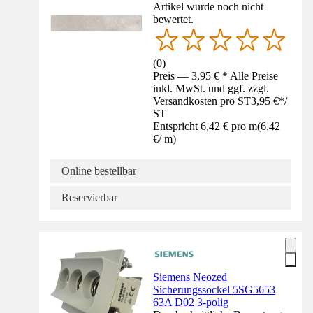
Artikel wurde noch nicht
bewertet.
(
0
)
Preis — 3,95 € * Alle Preise
inkl. MwSt. und ggf. zzgl.
Versandkosten pro ST
3,95 €
*
/
ST
Entspricht 6,42 € pro m
(
6,42
€
/
m
)
Online bestellbar
Reservierbar
Siemens Neozed
Sicherungssockel 5SG5653
63A D02 3-polig