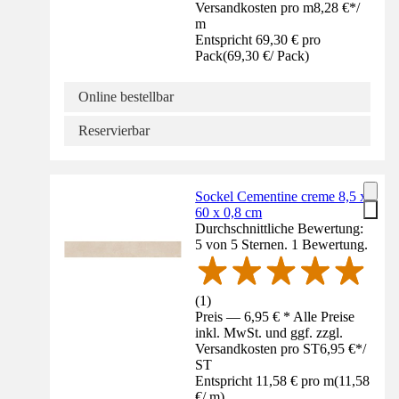
Versandkosten pro m
8,28 €
*
/
m
Entspricht 69,30 € pro
Pack
(
69,30 €
/
Pack
)
Online bestellbar
Reservierbar
Sockel Cementine creme 8,5 x
60 x 0,8 cm
Durchschnittliche Bewertung:
5 von 5 Sternen. 1 Bewertung.
(
1
)
Preis — 6,95 € * Alle Preise
inkl. MwSt. und ggf. zzgl.
Versandkosten pro ST
6,95 €
*
/
ST
Entspricht 11,58 € pro m
(
11,58
€
/
m
)