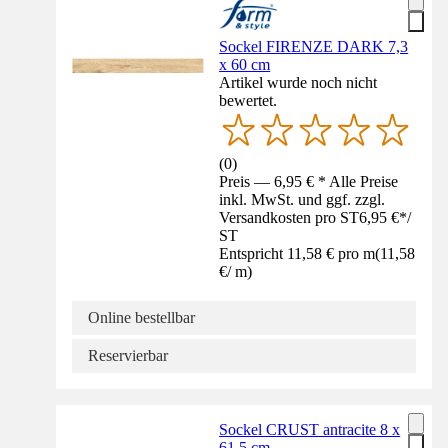
Sockel FIRENZE DARK 7,3
x 60 cm
Artikel wurde noch nicht
bewertet.
(
0
)
Preis — 6,95 € * Alle Preise
inkl. MwSt. und ggf. zzgl.
Versandkosten pro ST
6,95 €
*
/
ST
Entspricht 11,58 € pro m
(
11,58
€
/
m
)
Online bestellbar
Reservierbar
Sockel CRUST antracite 8 x
61,5 cm