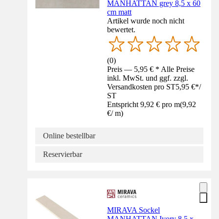
MANHATTAN grey 8,5 x 60
cm matt
Artikel wurde noch nicht
bewertet.
(
0
)
Preis — 5,95 € * Alle Preise
inkl. MwSt. und ggf. zzgl.
Versandkosten pro ST
5,95 €
*
/
ST
Entspricht 9,92 € pro m
(
9,92
€
/
m
)
Online bestellbar
Reservierbar
MIRAVA Sockel
MANHATTAN Ivory 8,5 x