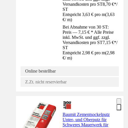
Versandkosten pro ST
8,70 €
*
/
ST
Entspricht 3,63 € pro m
(
3,63
€
/
m
)
Bei Abnahme von 30 ST:
Preis — 7,15 € * Alle Preise
inkl. MwSt. und ggf. zzgl.
Versandkosten pro ST
7,15 €
*
/
ST
Entspricht 2,98 € pro m
(
2,98
€
/
m
)
Online bestellbar
Z.Zt. nicht reservierbar
Baumit Zementsockelputz
Unter- und Oberputz für
Schweres Mauerwerk für