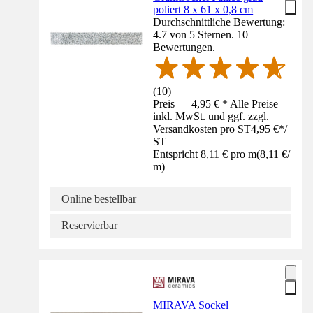
poliert 8 x 61 x 0,8 cm
Durchschnittliche Bewertung:
4.7 von 5 Sternen. 10
Bewertungen.
(
10
)
Preis — 4,95 € * Alle Preise
inkl. MwSt. und ggf. zzgl.
Versandkosten pro ST
4,95 €
*
/
ST
Entspricht 8,11 € pro m
(
8,11 €
/
m
)
Online bestellbar
Reservierbar
MIRAVA Sockel