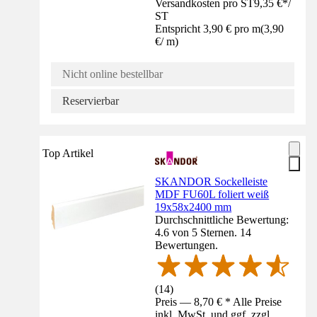
Versandkosten pro ST
9,35 €
*
/
ST
Entspricht 3,90 € pro m
(
3,90
€
/
m
)
Nicht online bestellbar
Reservierbar
Top Artikel
SKANDOR Sockelleiste
MDF FU60L foliert weiß
19x58x2400 mm
Durchschnittliche Bewertung:
4.6 von 5 Sternen. 14
Bewertungen.
(
14
)
Preis — 8,70 € * Alle Preise
inkl. MwSt. und ggf. zzgl.