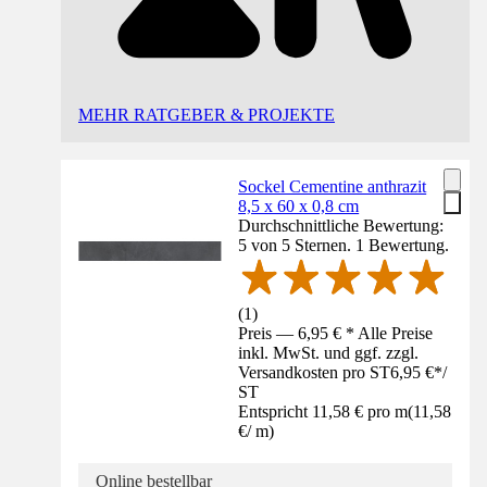
MEHR RATGEBER & PROJEKTE
Sockel Cementine anthrazit
8,5 x 60 x 0,8 cm
Durchschnittliche Bewertung:
5 von 5 Sternen. 1 Bewertung.
(
1
)
Preis — 6,95 € * Alle Preise
inkl. MwSt. und ggf. zzgl.
Versandkosten pro ST
6,95 €
*
/
ST
Entspricht 11,58 € pro m
(
11,58
€
/
m
)
Online bestellbar