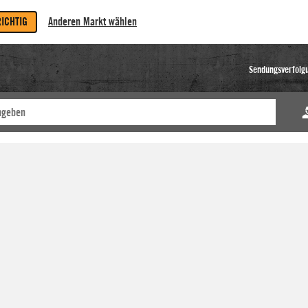
RICHTIG
Anderen Markt wählen
Sendungsverfolg