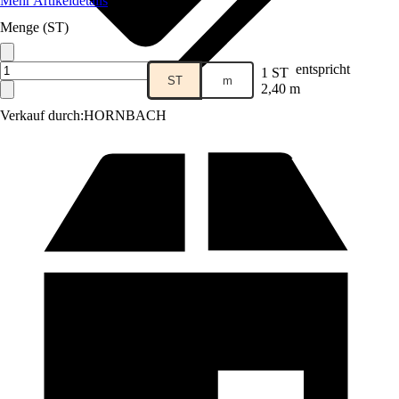
Mehr Artikeldetails
Menge (ST)
entspricht
1 ST
ST
m
2,40 m
Verkauf durch:
HORNBACH