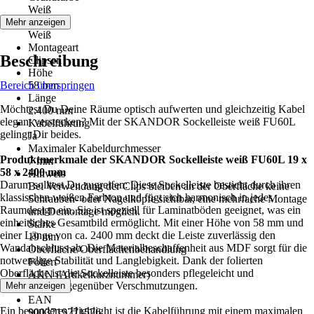
Weiß
Farbton
Mehr anzeigen
Weiß
Montageart
Beschreibung
Clipsen
Höhe
Bereich überspringen
58 mm
Länge
Möchtest Du Deine Räume optisch aufwerten und gleichzeitig Kabel
2.400 mm
elegant verstecken? Mit der SKANDOR Sockelleiste weiß FU60L
Kabelführung
gelingt Dir beides.
Ja
Maximaler Kabeldurchmesser
Produktmerkmale der SKANDOR Sockelleiste weiß FU60L 19 x
7 mm
58 x 2400 mm
Hinweis
Darum solltest Du zugreifen: Diese Sockelleiste besticht durch ihren
Bei Verwendung der Clips bleiben an der Oberfläche keine
klassischen weißen Farbton und fügt sich harmonisch in jedes
Schrauben- oder Nagelköpfe sichtbar, eine mehrfache Montage
Raumdesign ein. Sie ist speziell für Laminatböden geeignet, was ein
und Demontage möglich.
einheitliches Gesamtbild ermöglicht. Mit einer Höhe von 58 mm und
Stärke
einer Länge von ca. 2400 mm deckt die Leiste zuverlässig den
19 mm
Wandabschluss ab. Die Materialbeschaffenheit aus MDF sorgt für die
Oberfläche/Oberflächenbehandlung
notwendige Stabilität und Langlebigkeit. Dank der folierten
Foliert
Oberfläche ist die Sockelleiste besonders pflegeleicht und
AKN (Artikelkurznummer)
unempfindlich gegenüber Verschmutzungen.
Mehr anzeigen
T6TJ
EAN
Ein besonderes Highlight ist die Kabelführung mit einem maximalen
9003719771576