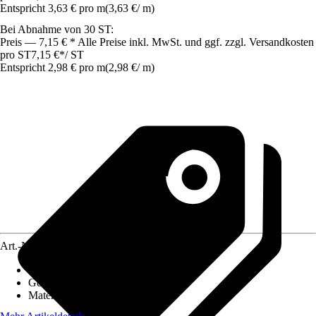
Entspricht 3,63 € pro m
(
3,63 €
/
m
)
Bei Abnahme von 30 ST:
Preis — 7,15 € * Alle Preise inkl. MwSt. und ggf. zzgl. Versandkosten
pro ST
7,15 €
*
/
ST
Entspricht 2,98 € pro m
(
2,98 €
/
m
)
Art.-Nr.
8279182
Montageart
:
Clipsen
Geeignet für
:
Laminatboden
Material
:
Holzwerkstoff