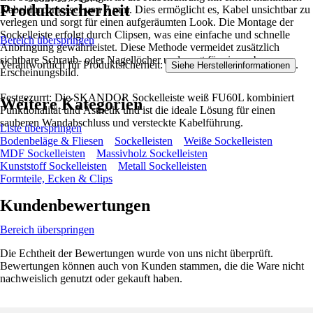
Produktsicherheit
Kabeldurchmesser von 7 mm. Dies ermöglicht es, Kabel unsichtbar zu
verlegen und sorgt für einen aufgeräumten Look. Die Montage der
Sockelleiste erfolgt durch Clipsen, was eine einfache und schnelle
Bereich überspringen
Anbringung gewährleistet. Diese Methode vermeidet zusätzlich
sichtbare Schraub- oder Nagellöcher und sorgt für ein sauberes
Verantwortlich für Produktsicherheit:
.
Siehe Herstellerinformationen
Erscheinungsbild.
Festgezurrt: Die SKANDOR Sockelleiste weiß FU60L kombiniert
Weitere Kategorien
Funktionalität und Ästhetik und ist die ideale Lösung für einen
sauberen Wandabschluss und versteckte Kabelführung.
Liste überspringen
Bodenbeläge & Fliesen
Sockelleisten
Weiße Sockelleisten
MDF Sockelleisten
Massivholz Sockelleisten
Kunststoff Sockelleisten
Metall Sockelleisten
Formteile, Ecken & Clips
Kundenbewertungen
Bereich überspringen
Die Echtheit der Bewertungen wurde von uns nicht überprüft.
Bewertungen können auch von Kunden stammen, die die Ware nicht
nachweislich genutzt oder gekauft haben.