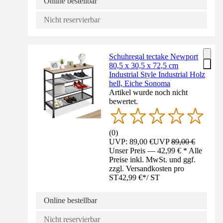
Online bestellbar
Nicht reservierbar
Schuhregal tectake Newport
80,5 x 30,5 x 72,5 cm
Industrial Style Industrial Holz
hell, Eiche Sonoma
Artikel wurde noch nicht
bewertet.
(
0
)
UVP: 89,00 €
UVP
89,00 €
Unser Preis — 42,99 € * Alle
Preise inkl. MwSt. und ggf.
zzgl. Versandkosten pro
ST
42,99 €
*
/
ST
Online bestellbar
Nicht reservierbar