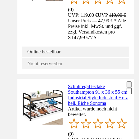
(
0
)
UVP: 119,00 €
UVP
119,00 €
Unser Preis — 47,99 € * Alle
Preise inkl. MwSt. und ggf.
zzgl. Versandkosten pro
ST
47,99 €
*
/
ST
Online bestellbar
Nicht reservierbar
Schuhregal tectake
Southampton 91 x 36 x 55 cm
Industrial Style Industrial Holz
hell, Eiche Sonoma
Artikel wurde noch nicht
bewertet.
(
0
)