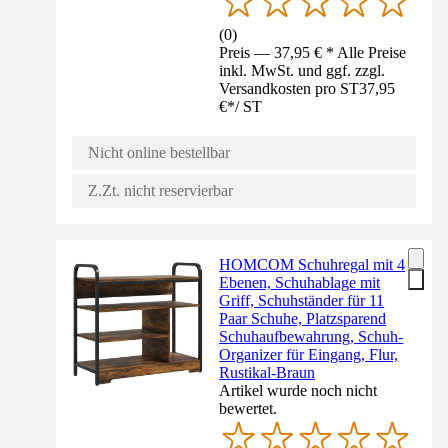
(
0
)
Preis — 37,95 € * Alle Preise
inkl. MwSt. und ggf. zzgl.
Versandkosten pro ST
37,95
€
*
/
ST
Nicht online bestellbar
Z.Zt. nicht reservierbar
HOMCOM Schuhregal mit 4
Ebenen, Schuhablage mit
Griff, Schuhständer für 11
Paar Schuhe, Platzsparend
Schuhaufbewahrung, Schuh-
Organizer für Eingang, Flur,
Rustikal-Braun
Artikel wurde noch nicht
bewertet.