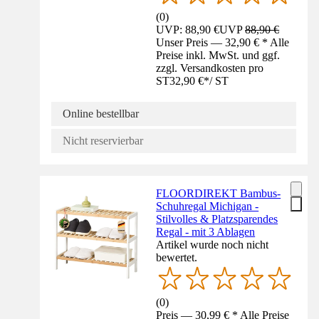
(
0
)
UVP: 88,90 €
UVP
88,90 €
Unser Preis — 32,90 € * Alle
Preise inkl. MwSt. und ggf.
zzgl. Versandkosten pro
ST
32,90 €
*
/
ST
Online bestellbar
Nicht reservierbar
FLOORDIREKT Bambus-
Schuhregal Michigan -
Stilvolles & Platzsparendes
Regal - mit 3 Ablagen
Artikel wurde noch nicht
bewertet.
(
0
)
Preis — 30,99 € * Alle Preise