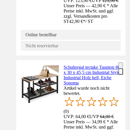
UVP: 125,90 €
UVP
125,90 €
Unser Preis — 42,90 € * Alle
Preise inkl. MwSt. und ggf.
zzgl. Versandkosten pro
ST
42,90 €
*
/
ST
Online bestellbar
Nicht reservierbar
Schuhregal tectake Taunton 80
x 30 x 45,5 cm Industrial Style
Industrial Holz hell, Eiche
Sonoma
Artikel wurde noch nicht
bewertet.
(
0
)
UVP: 64,00 €
UVP
64,00 €
Unser Preis — 34,99 € * Alle
Preise inkl. MwSt. und ggf.