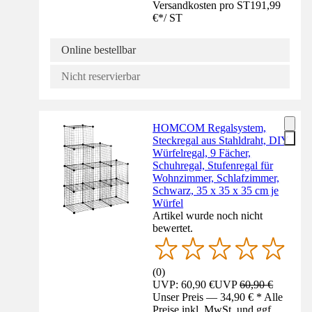
Versandkosten pro ST
191,99
€
*
/
ST
Online bestellbar
Nicht reservierbar
HOMCOM Regalsystem,
Steckregal aus Stahldraht, DIY
Würfelregal, 9 Fächer,
Schuhregal, Stufenregal für
Wohnzimmer, Schlafzimmer,
Schwarz, 35 x 35 x 35 cm je
Würfel
Artikel wurde noch nicht
bewertet.
(
0
)
UVP: 60,90 €
UVP
60,90 €
Unser Preis — 34,90 € * Alle
Preise inkl. MwSt. und ggf.