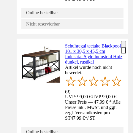
Online bestellbar
Nicht reservierbar
Schuhregal tectake Blackpool
101 x 30,5 x 45,5 cm
Industrial Style Industrial Holz
dunkel, rustikal
Artikel wurde noch nicht
bewertet.
(
0
)
UVP: 99,00 €
UVP
99,00 €
Unser Preis — 47,99 € * Alle
Preise inkl. MwSt. und ggf.
zzgl. Versandkosten pro
ST
47,99 €
*
/
ST
Online bestellbar