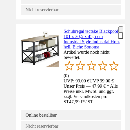
Nicht reservierbar
Schuhregal tectake Blackpool
101 x 30,5 x 45,5 cm
Industrial Style Industrial Holz
hell, Eiche Sonoma
Artikel wurde noch nicht
bewertet.
(
0
)
UVP: 99,00 €
UVP
99,00 €
Unser Preis — 47,99 € * Alle
Preise inkl. MwSt. und ggf.
zzgl. Versandkosten pro
ST
47,99 €
*
/
ST
Online bestellbar
Nicht reservierbar