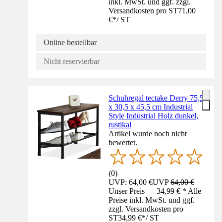
inkl. MwSt. und ggf. zzgl.
Versandkosten pro ST
71,00
€
*
/
ST
Online bestellbar
Nicht reservierbar
Schuhregal tectake Derry 75,5
x 30,5 x 45,5 cm Industrial
Style Industrial Holz dunkel,
rustikal
Artikel wurde noch nicht
bewertet.
(
0
)
UVP: 64,00 €
UVP
64,00 €
Unser Preis — 34,99 € * Alle
Preise inkl. MwSt. und ggf.
zzgl. Versandkosten pro
ST
34,99 €
*
/
ST