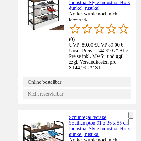
Industrial Style Industrial Holz
dunkel, rustikal
Artikel wurde noch nicht
bewertet.
(
0
)
UVP: 89,00 €
UVP
89,00 €
Unser Preis — 44,99 € * Alle
Preise inkl. MwSt. und ggf.
zzgl. Versandkosten pro
ST
44,99 €
*
/
ST
Online bestellbar
Nicht reservierbar
Schuhregal tectake
Southampton 91 x 36 x 55 cm
Industrial Style Industrial Holz
dunkel, rustikal
Artikel wurde noch nicht