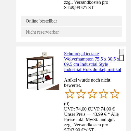
zzgl. Versandkosten pro
ST
49,99 €
*
/
ST
Online bestellbar
Nicht reservierbar
Schuhregal tectake
Wolverhampton 75,5 x 30,5 x
69,5 cm Industrial Style
Industrial Holz dunkel, rustikal
Artikel wurde noch nicht
bewertet.
(
0
)
UVP: 74,00 €
UVP
74,00 €
Unser Preis — 43,99 € * Alle
Preise inkl. MwSt. und ggf.
zzgl. Versandkosten pro
ST
43,99 €
*
/
ST