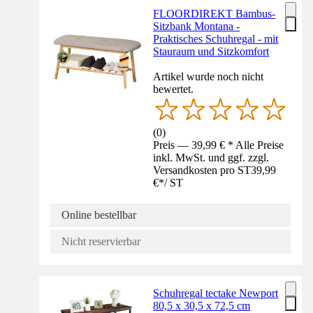
FLOORDIREKT Bambus-
Sitzbank Montana -
Praktisches Schuhregal - mit
Stauraum und Sitzkomfort
Artikel wurde noch nicht
bewertet.
(
0
)
Preis — 39,99 € * Alle Preise
inkl. MwSt. und ggf. zzgl.
Versandkosten pro ST
39,99
€
*
/
ST
Online bestellbar
Nicht reservierbar
Schuhregal tectake Newport
80,5 x 30,5 x 72,5 cm