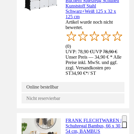
Büchern Spielzeug Schuhen
Kunststoff Stahl
Schwarz+Weiß 125 x 32 x
125 cm
Artikel wurde noch nicht
bewertet.
(
0
)
UVP: 78,90 €
UVP
78,90 €
Unser Preis — 34,90 € * Alle
Preise inkl. MwSt. und ggf.
zzgl. Versandkosten pro
ST
34,90 €
*
/
ST
Online bestellbar
Nicht reservierbar
FRANK FLECHTWAREN |
Schuhregal Bambus, 66 x 30 x
54 cm, BAMBUS