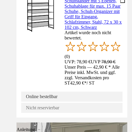
Schuhständer mit 5 Ebenen,
Schuhablage für max. 15 Paar
Schuhe, Schuh-Organizer mit
Griff für Eingang,
Schlafzimmer, Stahl, 72 x 30 x
102 cm, Schwarz
Artikel wurde noch nicht
bewertet.
(
0
)
UVP: 78,90 €
UVP
78,90 €
Unser Preis — 42,90 € * Alle
Preise inkl. MwSt. und ggf.
zzgl. Versandkosten pro
ST
42,90 €
*
/
ST
Online bestellbar
Nicht reservierbar
Anleitung