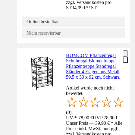
zzgl. Versandkosten pro
ST
34,99 €
*
/
ST
Online bestellbar
Nicht reservierbar
HOMCOM Pflanzenregal
Schuhregal Blumentreppe
Pflanzentreppe Standregal
Ständer 4 Etagen aus Metall,
59,5 x 30 x 92 cm, Schwarz
Artikel wurde noch nicht
bewertet.
(
0
)
UVP: 78,90 €
UVP
78,90 €
Unser Preis — 39,90 € * Alle
Preise inkl. MwSt. und ggf.
zzgl. Versandkosten pro