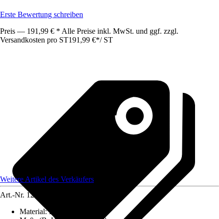
Erste Bewertung schreiben
Preis — 191,99 € * Alle Preise inkl. MwSt. und ggf. zzgl.
Versandkosten pro ST
191,99 €
*
/
ST
Weitere Artikel des Verkäufers
Art.-Nr.
12585423
Material
:
Holz