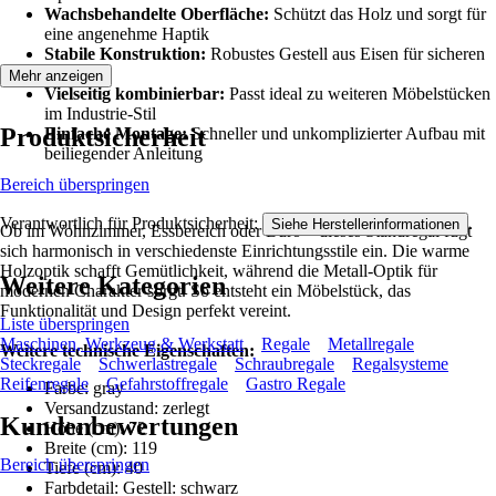
Wachsbehandelte Oberfläche:
Schützt das Holz und sorgt für
eine angenehme Haptik
Stabile Konstruktion:
Robustes Gestell aus Eisen für sicheren
Stand
Mehr anzeigen
Vielseitig kombinierbar:
Passt ideal zu weiteren Möbelstücken
im Industrie-Stil
Produktsicherheit
Einfache Montage:
Schneller und unkomplizierter Aufbau mit
beiliegender Anleitung
Bereich überspringen
Verantwortlich für Produktsicherheit:
.
Siehe Herstellerinformationen
Ob im Wohnzimmer, Essbereich oder Büro – dieses Standregal fügt
sich harmonisch in verschiedenste Einrichtungsstile ein. Die warme
Holzoptik schafft Gemütlichkeit, während die Metall-Optik für
Weitere Kategorien
modernen Charakter sorgt. So entsteht ein Möbelstück, das
Funktionalität und Design perfekt vereint.
Liste überspringen
Maschinen, Werkzeug & Werkstatt
Regale
Metallregale
Weitere technische Eigenschaften:
Steckregale
Schwerlastregale
Schraubregale
Regalsysteme
Reifenregale
Gefahrstoffregale
Gastro Regale
Farbe: gray
Versandzustand: zerlegt
Kundenbewertungen
Höhe (cm): 72
Breite (cm): 119
Bereich überspringen
Tiefe (cm): 40
Farbdetail: Gestell: schwarz