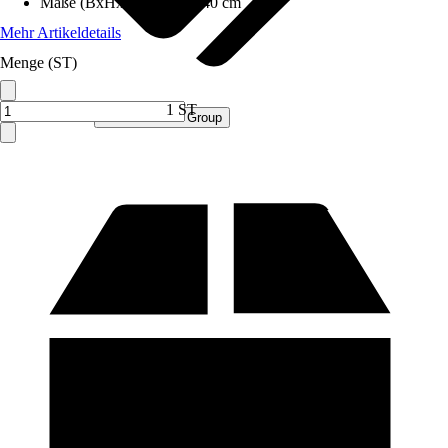
Maße (BxHxT)
:
72x119x40 cm
Mehr Artikeldetails
Menge (ST)
1 ST
Verkauf durch:
Procommerce Group