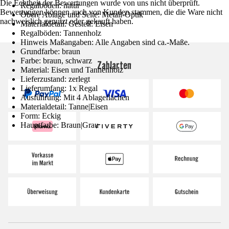
Die Echtheit der Bewertungen wurde von uns nicht überprüft.
Regalböden: natur
Bewertungen können auch von Kunden stammen, die die Ware nicht
Obere Ablage und Seite: Metall-Optik
nachweislich genutzt oder gekauft haben.
Materialdetail: Gestell: Eisen
Regalböden: Tannenholz
Hinweis Maßangaben: Alle Angaben sind ca.-Maße.
Grundfarbe: braun
Farbe: braun, schwarz
Zahlarten
Material: Eisen und Tannenholz
Lieferzustand: zerlegt
Lieferumfang: 1x Regal
Ausführung: Mit 4 Ablageflächen
Materialdetail: Tanne|Eisen
Form: Eckig
Hauptfarbe: Braun|Grau