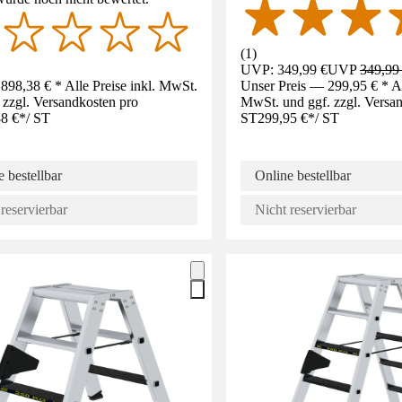
(
1
)
UVP: 349,99 €
UVP
349,99
898,38 € * Alle Preise inkl. MwSt.
Unser Preis — 299,95 € * All
 zzgl. Versandkosten pro
MwSt. und ggf. zzgl. Versa
8 €
*
/
ST
ST
299,95 €
*
/
ST
 bestellbar
Online bestellbar
reservierbar
Nicht reservierbar