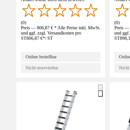
(
0
)
(
0
)
Preis — 806,87 € * Alle Preise inkl. MwSt.
Preis — 
und ggf. zzgl. Versandkosten pro
und ggf.
ST
806,87 €
*
/
ST
ST
898,3
Online bestellbar
Online
Nicht reservierbar
Nicht 