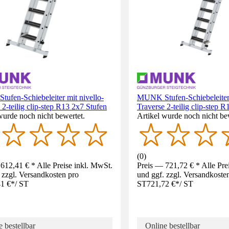
ufen-Schiebeleiter mit nivello-
MUNK Stufen-Schiebeleiter 
 2-teilig clip-step R13 2x7 Stufen
Traverse 2-teilig clip-step 
wurde noch nicht bewertet.
Artikel wurde noch nicht be
(
0
)
612,41 € * Alle Preise inkl. MwSt.
Preis — 721,72 € * Alle Pre
 zzgl. Versandkosten pro
und ggf. zzgl. Versandkoste
1 €
*
/
ST
ST
721,72 €
*
/
ST
 bestellbar
Online bestellbar