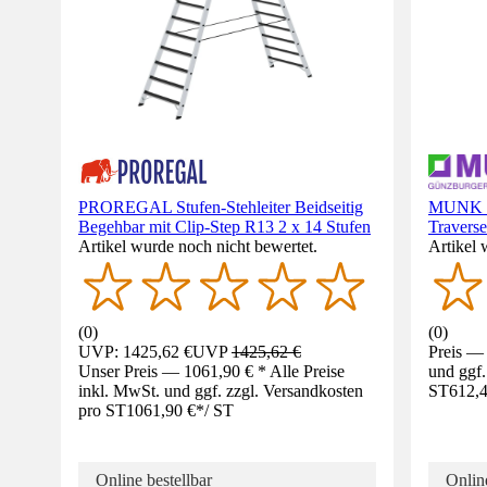
PROREGAL Stufen-Stehleiter Beidseitig
MUNK St
Begehbar mit Clip-Step R13 2 x 14 Stufen
Traverse
Artikel wurde noch nicht bewertet.
Artikel 
(
0
)
(
0
)
UVP: 1425,62 €
UVP
1425,62 €
Preis — 
Unser Preis — 1061,90 € * Alle Preise
und ggf.
inkl. MwSt. und ggf. zzgl. Versandkosten
ST
612,4
pro ST
1061,90 €
*
/
ST
Online bestellbar
Online