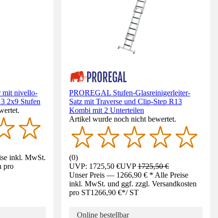
mit nivello-
PROREGAL Stufen-Glasreinigerleiter-
R13 2x9 Stufen
Satz mit Traverse und Clip-Step R13
wertet.
Kombi mit 2 Unterteilen
Artikel wurde noch nicht bewertet.
ise inkl. MwSt.
(
0
)
n pro
UVP: 1725,50 €
UVP
1725,50 €
Unser Preis — 1266,90 € * Alle Preise
inkl. MwSt. und ggf. zzgl. Versandkosten
pro ST
1266,90 €
*
/
ST
Online bestellbar