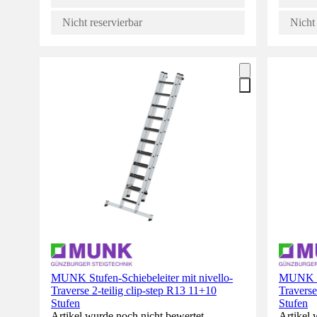
Nicht reservierbar
Nicht 
MUNK Stufen-Schiebeleiter mit nivello-
MUNK St
Traverse 2-teilig clip-step R13 11+10
Traverse
Stufen
Stufen
Artikel wurde noch nicht bewertet.
Artikel 