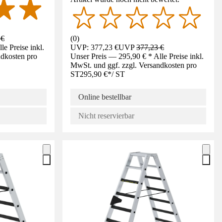
 €
(
0
)
e Preise inkl.
UVP: 377,23 €
UVP
377,23 €
ndkosten pro
Unser Preis — 295,90 € * Alle Preise inkl.
MwSt. und ggf. zzgl. Versandkosten pro
ST
295,90 €
*
/
ST
Online bestellbar
Nicht reservierbar