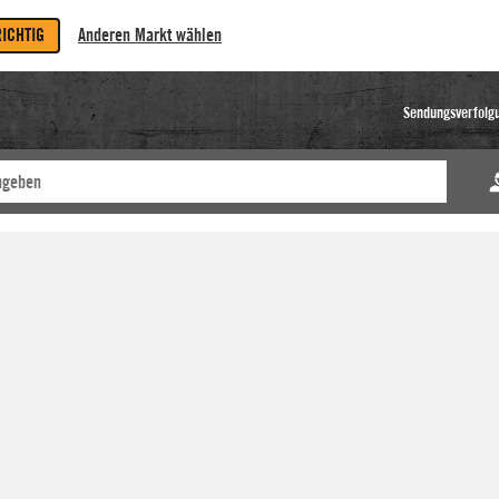
RICHTIG
Anderen Markt wählen
Sendungsverfolg