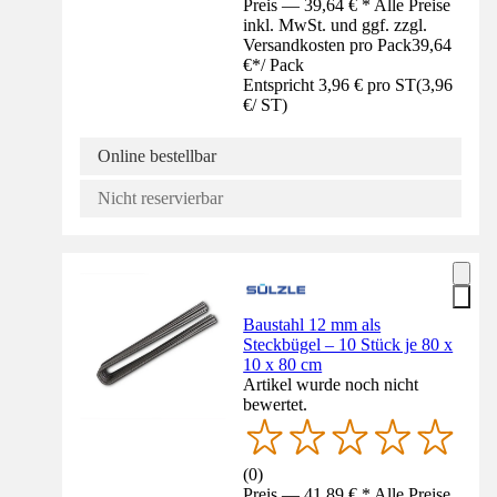
Preis — 39,64 € * Alle Preise
inkl. MwSt. und ggf. zzgl.
Versandkosten pro Pack
39,64
€
*
/
Pack
Entspricht 3,96 € pro ST
(
3,96
€
/
ST
)
Online bestellbar
Nicht reservierbar
Baustahl 12 mm als
Steckbügel – 10 Stück je 80 x
10 x 80 cm
Artikel wurde noch nicht
bewertet.
(
0
)
Preis — 41,89 € * Alle Preise