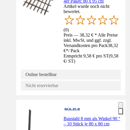
4er Paket: 80 x 95 cm
Artikel wurde noch nicht
bewertet.
(
0
)
Preis — 38,32 € * Alle Preise
inkl. MwSt. und ggf. zzgl.
Versandkosten pro Pack
38,32
€
*
/
Pack
Entspricht 9,58 € pro ST
(
9,58
€
/
ST
)
Online bestellbar
Nicht reservierbar
Baustahl 8 mm als Winkel 90 °
– 10 Stück je 80 x 80 cm