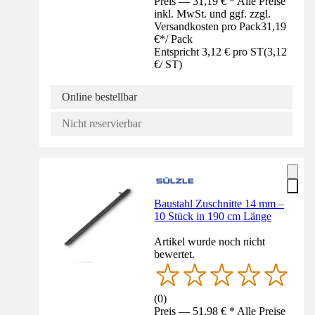
Preis — 31,19 € * Alle Preise
inkl. MwSt. und ggf. zzgl.
Versandkosten pro Pack
31,19
€
*
/
Pack
Entspricht 3,12 € pro ST
(
3,12
€
/
ST
)
Online bestellbar
Nicht reservierbar
Baustahl Zuschnitte 14 mm –
10 Stück in 190 cm Länge
Artikel wurde noch nicht
bewertet.
(
0
)
Preis — 51,98 € * Alle Preise