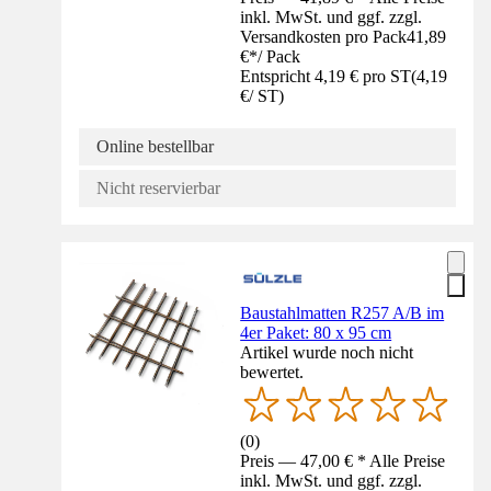
inkl. MwSt. und ggf. zzgl.
Versandkosten pro Pack
41,89
€
*
/
Pack
Entspricht 4,19 € pro ST
(
4,19
€
/
ST
)
Online bestellbar
Nicht reservierbar
Baustahlmatten R257 A/B im
4er Paket: 80 x 95 cm
Artikel wurde noch nicht
bewertet.
(
0
)
Preis — 47,00 € * Alle Preise
inkl. MwSt. und ggf. zzgl.