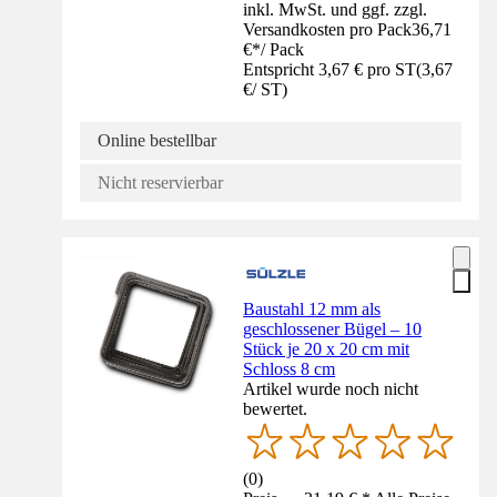
inkl. MwSt. und ggf. zzgl.
Versandkosten pro Pack
36,71
€
*
/
Pack
Entspricht 3,67 € pro ST
(
3,67
€
/
ST
)
Online bestellbar
Nicht reservierbar
Baustahl 12 mm als
geschlossener Bügel – 10
Stück je 20 x 20 cm mit
Schloss 8 cm
Artikel wurde noch nicht
bewertet.
(
0
)