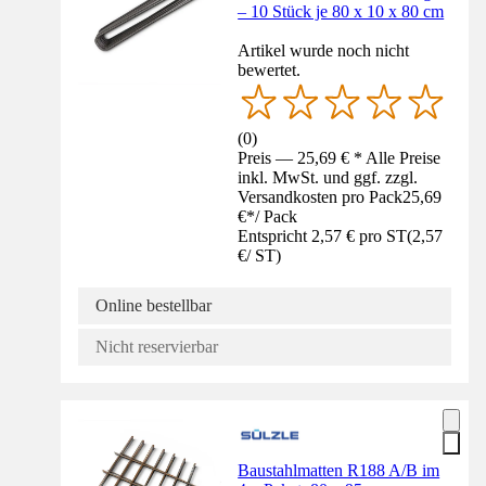
– 10 Stück je 80 x 10 x 80 cm
Artikel wurde noch nicht
bewertet.
(
0
)
Preis — 25,69 € * Alle Preise
inkl. MwSt. und ggf. zzgl.
Versandkosten pro Pack
25,69
€
*
/
Pack
Entspricht 2,57 € pro ST
(
2,57
€
/
ST
)
Online bestellbar
Nicht reservierbar
Baustahlmatten R188 A/B im