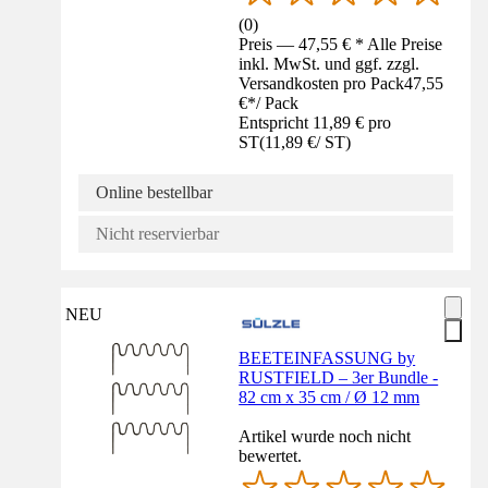
(
0
)
Preis — 47,55 € * Alle Preise
inkl. MwSt. und ggf. zzgl.
Versandkosten pro Pack
47,55
€
*
/
Pack
Entspricht 11,89 € pro
ST
(
11,89 €
/
ST
)
Online bestellbar
Nicht reservierbar
NEU
BEETEINFASSUNG by
RUSTFIELD – 3er Bundle -
82 cm x 35 cm / Ø 12 mm
Artikel wurde noch nicht
bewertet.