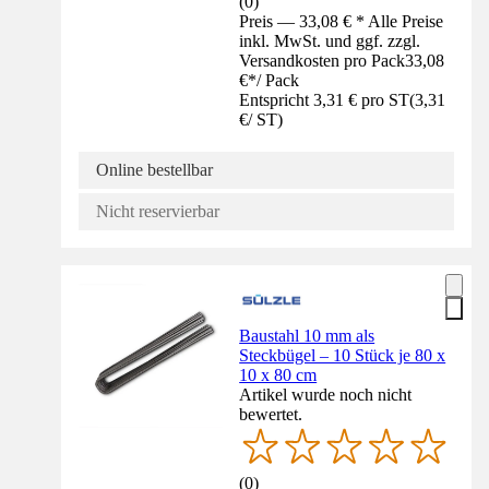
(
0
)
Preis — 33,08 € * Alle Preise
inkl. MwSt. und ggf. zzgl.
Versandkosten pro Pack
33,08
€
*
/
Pack
Entspricht 3,31 € pro ST
(
3,31
€
/
ST
)
Online bestellbar
Nicht reservierbar
Baustahl 10 mm als
Steckbügel – 10 Stück je 80 x
10 x 80 cm
Artikel wurde noch nicht
bewertet.
(
0
)