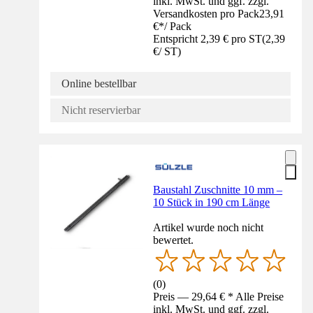
inkl. MwSt. und ggf. zzgl.
Versandkosten pro Pack
23,91
€
*
/
Pack
Entspricht 2,39 € pro ST
(
2,39
€
/
ST
)
Online bestellbar
Nicht reservierbar
Baustahl Zuschnitte 10 mm –
10 Stück in 190 cm Länge
Artikel wurde noch nicht
bewertet.
(
0
)
Preis — 29,64 € * Alle Preise
inkl. MwSt. und ggf. zzgl.