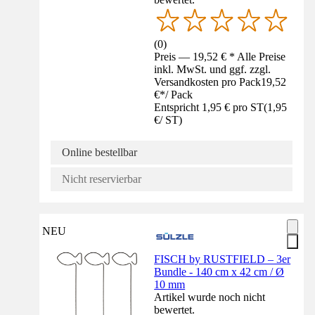
(
0
)
Preis — 19,52 € * Alle Preise
inkl. MwSt. und ggf. zzgl.
Versandkosten pro Pack
19,52
€
*
/
Pack
Entspricht 1,95 € pro ST
(
1,95
€
/
ST
)
Online bestellbar
Nicht reservierbar
NEU
FISCH by RUSTFIELD – 3er
Bundle - 140 cm x 42 cm / Ø
10 mm
Artikel wurde noch nicht
bewertet.