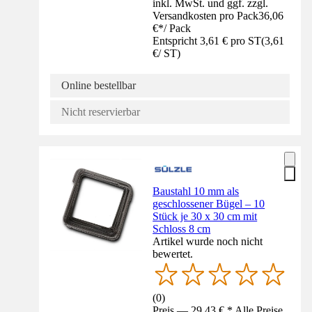
inkl. MwSt. und ggf. zzgl.
Versandkosten pro Pack
36,06
€
*
/
Pack
Entspricht 3,61 € pro ST
(
3,61
€
/
ST
)
Online bestellbar
Nicht reservierbar
Baustahl 10 mm als
geschlossener Bügel – 10
Stück je 30 x 30 cm mit
Schloss 8 cm
Artikel wurde noch nicht
bewertet.
(
0
)
Preis — 29,43 € * Alle Preise