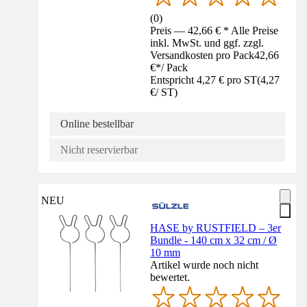
(
0
)
Preis — 42,66 € * Alle Preise
inkl. MwSt. und ggf. zzgl.
Versandkosten pro Pack
42,66
€
*
/
Pack
Entspricht 4,27 € pro ST
(
4,27
€
/
ST
)
Online bestellbar
Nicht reservierbar
NEU
HASE by RUSTFIELD – 3er
Bundle - 140 cm x 32 cm / Ø
10 mm
Artikel wurde noch nicht
bewertet.